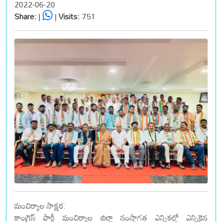
2022-06-20
Share:
|
|
Visits:
751
మంచిర్యాల సాక్షర:
కాంగ్రెస్ పార్టీ మంచిర్యాల జిల్లా సంస్థాగత ఎన్నికల్లో ఎన్నికైన