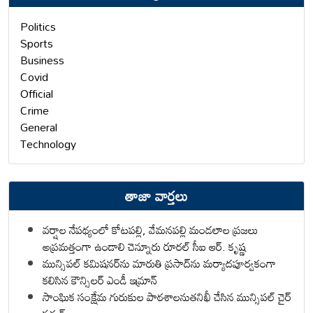
Politics
Sports
Business
Covid
Official
Crime
General
Technology
తాజా వార్తలు
వర్షాల నేపథ్యంలో కోటపల్లి, వేమనపల్లి మండలాల ప్రజలు
అప్రమత్తంగా ఉండాలి చెన్నూరు రూరల్ సీఐ ఆర్. కృష్ణ
మున్సిపల్ కమిషనర్‌ను మారుతి ప్రసాద్‌ను మర్యాదపూర్వకంగా
కలిసిన కౌన్సిలర్ ఎండీ ఇమ్రాన్ ​
సాంఘిక సంక్షేమ గురుకుల పాఠశాలనుతనిఖీ చేసిన మున్సిపల్ చైర్