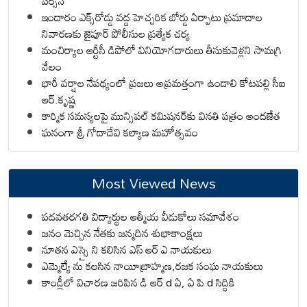
పర్సన్
ఇందారం ఎక్స్‌రోడ్డు వద్ద హెచ్చరిక బోర్డు ఏర్పాటు ప్రమాదాల
నివారణకు జైపూర్ పోలీసుల ప్రత్యేక చర్య
మంచిర్యాల ఆర్టీసీ డిపోలో వినియోగదారులు తీసుకువెళ్లని సామగ్రి
వేలం
భారీ వర్షాల నేపథ్యంలో ప్రజలు అప్రమత్తంగా ఉండాలి కోటపల్లి సీఐ
ఆర్.కృష్ణ
కార్మిక సమస్యలపై మున్సిపల్ కమిషనర్‌కు వినతి పత్రం అందజేత
ఘనంగా శ్రీ గోదాదేవి కల్యాణ మహోత్సవం
Most Viewed News
పదవతరగతి విద్యార్థుల ఆత్మీయ వీడుకోలు సమావేశం
జనం మెచ్చిన నేతకు జన్మదిన శుభాకాంక్షలు
నూతన ఎస్సై ని కలిసిన ఎస్ ఆర్ ఎ నాయకులు
ఎమ్మెల్యే ను కలసిన నాయీబ్రాహ్మణ,రజక సంఘ నాయకులు
కాండ్లీలో విచారణ జరిపిన డి ఆర్ d ఏ, ఏ పి d సిద్ధికి