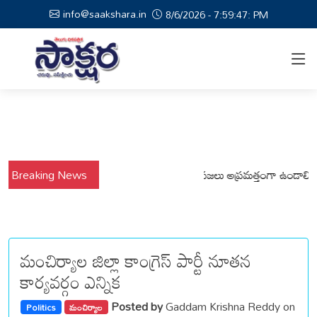
info@saakshara.in
8/6/2026 - 7:59:48: PM
షాల నేపథ్యంలో కోటపల్లి, వేమనపల్లి మండలాల ప్రజలు అప్రమత్తంగా ఉండాలి చెన్నూర
Breaking News
మంచిర్యాల జిల్లా కాంగ్రెస్ పార్టీ నూతన
కార్యవర్గం ఎన్నిక
Posted by
Gaddam Krishna Reddy on
Politics
మంచిర్యాల