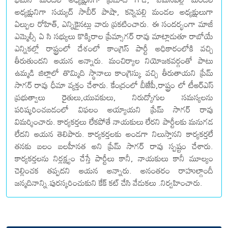
అధ్యక్షునిగా సయ్యద్ సాబీర్ పాషా, కన్నెపల్లి మండల అధ్యక్షులుగా
ఏల్పుల రోహిత్, ఎన్నికైనట్లు వారు ప్రకటించారు. ఈ సందర్భంగా మాజీ
ఎమ్మెల్సీ ఏ సి సభ్యులు కొక్కిరాల ప్రేమ్సాగర్ రావు మాట్లాడుతూ రాబోయే
ఎన్నికల్లో రాష్ట్రంలో దేశంలో కాంగ్రెస్ పార్టీ అధికారంలోకి వచ్చి
తీరుతుందని ఆయన అన్నారు. మంచిర్యాల నియోజకవర్గంతో పాటు
ఉమ్మడి జిల్లాలో తొమ్మిది స్థానాలు కాంగ్రెస్కు వచ్చి తీరుతాయని ప్రేమ్
సాగర్ రావు ధీమా వ్యక్తం చేశారు. కేంద్రంలో బీజేపీ,రాష్ట్రం లో టీఆర్ఎస్
ప్రభుత్వాలు రైతులు,యువకులు, నిరుద్యోగుల సమస్యలను
పరిష్కరించబడంలో విఫలం అయ్యాయని ప్రేమ్ సాగర్ రావు
విమర్శించారు. కార్యకర్తలు లేకపోతే నాయకులు లేరని పార్టీలకు మనుగడ
లేదని ఆయన తెలిపారు. కార్యకర్తలకు అండగా నిలుస్తానని కార్యకర్తలే
తనకు బలం బలహీనత అని ప్రేమ్ సాగర్ రావు స్పష్టం చేశారు.
కార్యకర్తలను నిర్లక్ష్యం చేస్తే పార్టీలు కానీ, నాయకులు కానీ మూల్యం
చెల్లించక తప్పదని ఆయన అన్నారు. అనంతరం రాహుల్గాందీ
జన్మదినాన్ని.పురస్కరించుకుని కేక్ కట్ చేసి వేడుకలు .నిర్వహించారు.