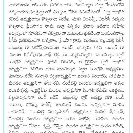
నాయకులను ఆదివారం ప్రకటించారు. మంచిర్యాల జిల్లా కేంద్రంలోని
పద్మనాయక ఫంక్షన్హాలులో ఏర్పాటు చేసిన సమావేశంలో జిల్లా కాంగ్రెస్
కమిటీ అధ్యక్షురాలు కొక్కిరాలు సురేఖ. మాజీ ఎంఎల్సీ, ఎఐసీసీ సభ్యుడు
కొక్కిరాల ప్రేంసాగర్ రావు. జిల్లా ఎన్నికల ప్రధాన అధికారి మహేష్
ఆధ్వర్యంలో నూతనంగా ఎన్నికైన నాయకులను ప్రకటించారు.మంచిర్యాల
పీసీసీ ప్రతినిధులుగా కొక్కిరాల ప్రేంసాగర్రావు. సురేఖలు,బెల్లంపల్లి పీసీసీ
మేంబర్లు గా వినోద్,చిలుముల శంకర్, చెన్నూరు పిసిసి మెంబర్ గా
,నూకల రమేష్,రఘునాథ్ రెడ్డి లు ఎన్నికయ్యారు. మంచిర్యాల బ్లాక్
కాంగ్రెస్ అధ్యక్షునిగా పూదరి తిరుపతి, ల కైట్టిపేట బ్లాక్ కాంగ్రెస్
అధ్యక్షునిగా నలిమెల రాజు మంచిర్యాల పట్టణ కాంగ్రెస్ అధ్యక్షునిగా
తూముల నరేష్ నస్పూర్ పట్టణాధ్యక్షునిగా బండారి సుధాకర్, హాజీపూర్
మండల అధ్యక్షునిగా తోట రవి, దండేపల్లి మండల అధ్యక్షునిగా అక్కల
వెంకటేశ్వర్లు, లక్షెట్టిపేట మండల అధ్యక్షునిగా పింగిలి రమేష్. లకెట్టిపేట
పట్టణాధ్యకునిగా ఎండీ ఆరీఫ్, బెల్లంపల్లి బ్లాక్ అద్యక్షు నిగా ఎండీ
నయీం, కొమ్ము రాజేష్, తాండూర్ మండల అధ్యక్షునిగా సూరం
దామోదర్, బెల్లంపల్లి మున్సిపాలిటీ అధ్యక్షునిగా కంకటి శ్రీనివాస్,
బెల్లంపల్లి మండల అధ్యక్షునిగా బాకం మల్లేష్, కాసిపేట మండల
అధ్యక్షునిగా వేముల కృష్ణ, నెన్నెల మండల అధ్యక్షునిగా దాగం రమేష్,
భీమిని మండల అధ్యక్షునిగా ప్రమోద్ గౌడ్, వేమనపల్లి మండల