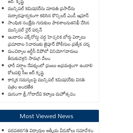
ఆర్. కృష్ణ
మున్సిపల్ కమిషనర్‌ను మారుతి ప్రసాద్‌ను
మర్యాదపూర్వకంగా కలిసిన కౌన్సిలర్ ఎండీ ఇమ్రాన్ ​
సాంఘిక సంక్షేమ గురుకుల పాఠశాలనుతనిఖీ చేసిన
మున్సిపల్ చైర్ పర్సన్
ఇందారం ఎక్స్‌రోడ్డు వద్ద హెచ్చరిక బోర్డు ఏర్పాటు
ప్రమాదాల నివారణకు జైపూర్ పోలీసుల ప్రత్యేక చర్య
మంచిర్యాల ఆర్టీసీ డిపోలో వినియోగదారులు
తీసుకువెళ్లని సామగ్రి వేలం
భారీ వర్షాల నేపథ్యంలో ప్రజలు అప్రమత్తంగా ఉండాలి
కోటపల్లి సీఐ ఆర్.కృష్ణ
కార్మిక సమస్యలపై మున్సిపల్ కమిషనర్‌కు వినతి
పత్రం అందజేత
ఘనంగా శ్రీ గోదాదేవి కల్యాణ మహోత్సవం
Most Viewed News
పదవతరగతి విద్యార్థుల ఆత్మీయ వీడుకోలు సమావేశం