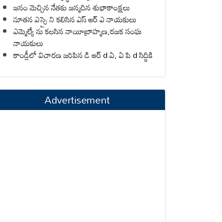
జనం మెచ్చిన నేతకు జన్మదిన శుభాకాంక్షలు
నూతన ఎస్సై ని కలిసిన ఎస్ ఆర్ ఎ నాయకులు
ఎమ్మెల్యే ను కలసిన నాయీబ్రాహ్మణ,రజక సంఘ
నాయకులు
కాండ్లీలో విచారణ జరిపిన డి ఆర్ d ఏ, ఏ పి d సిద్ధికి
Advertisement