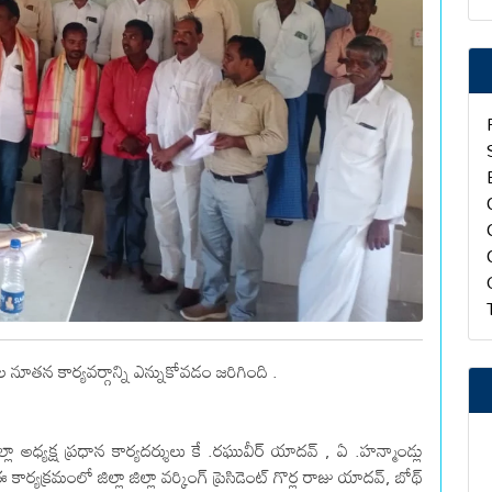
న కార్యవర్గాన్ని ఎన్నుకోవడం జరిగింది .
అధ్యక్ష ప్రధాన కార్యదర్శులు కే .రఘువీర్ యాదవ్ , ఏ .హన్మాండ్లు
్యక్రమంలో జిల్లా జిల్లా వర్కింగ్ ప్రెసిడెంట్ గొర్ల రాజు యాదవ్, బోథ్