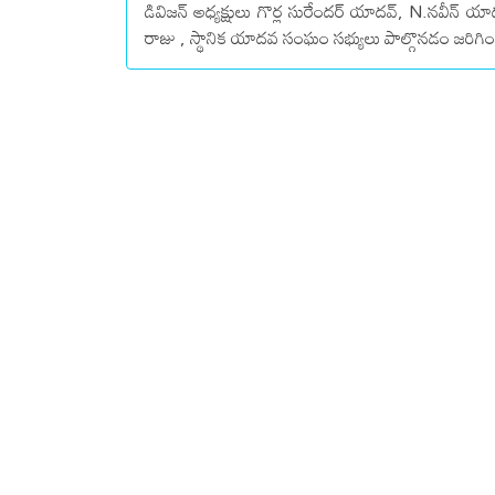
డివిజన్ అధ్యక్షులు గొర్ల సురేందర్ యాదవ్, N.నవీన్ యా
రాజు , స్థానిక యాదవ సంఘం సభ్యులు పాల్గొనడం జరిగిం