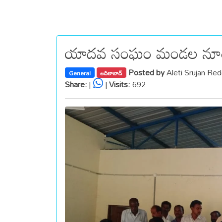
యాదవ సంఘం మండల నూతన 
Posted by
Aleti Srujan Re
General
ఆదిలాబాద్
Share:
|
|
Visits:
692