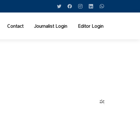
Contact
Journalist Login
Editor Login
వర్షాల నేపథ్యంలో కోటపల్లి, వేమ