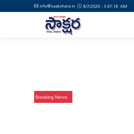
info@saakshara.in
8/7/2026 - 3:47:19: AM
Breaking News