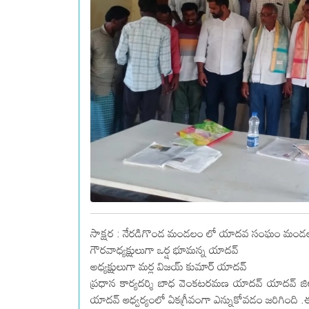
సాక్షర : నేరడిగొండ మండలం లో యాదవ సంఘం మండల నూత
గౌరవాధ్యక్షులుగా ఒర్ష భూమన్న యాదవ్
అధ్యక్షులుగా మర్ల విజయ్ కుమార్ యాదవ్
ప్రధాన కార్యదర్శి బాధ వెంకటరమణ యాదవ్ యాదవ్ జిల్లా 
యాదవ్ ఆధ్వర్యంలో ఏకగ్రీవంగా ఎన్నుకోవడం జరిగింది .ఈ కార