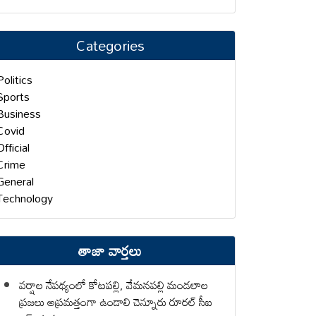
Categories
Politics
Sports
Business
Covid
Official
Crime
General
Technology
తాజా వార్తలు
వర్షాల నేపథ్యంలో కోటపల్లి, వేమనపల్లి మండలాల
ప్రజలు అప్రమత్తంగా ఉండాలి చెన్నూరు రూరల్ సీఐ