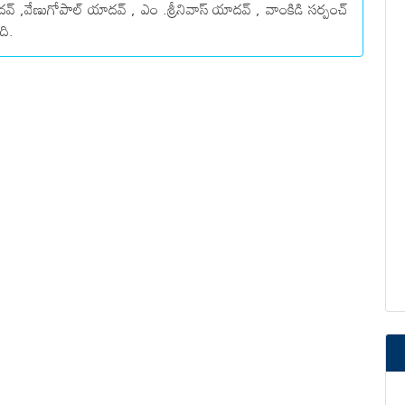
దవ్ ,వేణుగోపాల్ యాదవ్ , ఎం .శ్రీనివాస్ యాదవ్ , వాంకిడి సర్పంచ్
ది.