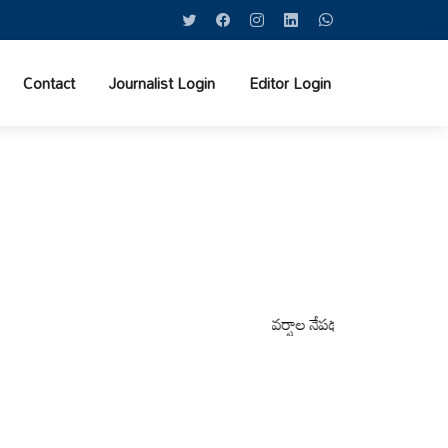
Contact
Journalist Login
Editor Login
వర్షాల నేపథ్యంలో కోటపల్లి, వేమనపల్లి మ