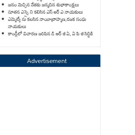
జనం మెచ్చిన నేతకు జన్మదిన శుభాకాంక్షలు
నూతన ఎస్సై ని కలిసిన ఎస్ ఆర్ ఎ నాయకులు
ఎమ్మెల్యే ను కలసిన నాయీబ్రాహ్మణ,రజక సంఘ
నాయకులు
కాండ్లీలో విచారణ జరిపిన డి ఆర్ d ఏ, ఏ పి d సిద్ధికి
Advertisement