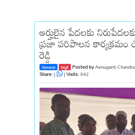
అర్హులైన పేదలకు నిరుపేదల
ప్రజా పరిపాలన కార్యక్రమం యొ
రెడ్డి
Posted by
Aenuganti Chandr
General
నిర్మల్
Share:
|
|
Visits:
642