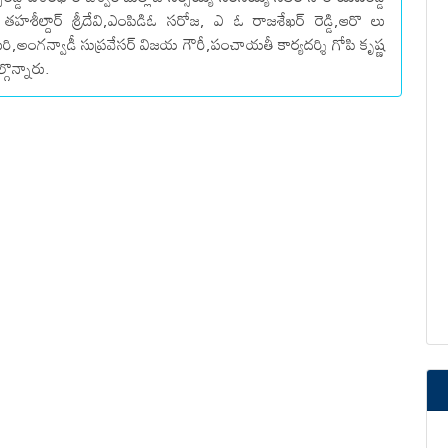
, తహశీల్దార్ శ్రీదేవి,ఎంపిడిఓ సరోజ, ఎ ఓ రాజశేఖర్ రెడ్డి,ఆరొ లు
ురి,అంగన్వాడీ సుప్రవేసర్ విజయ గౌరీ,పంచాయతీ కార్యదర్శి గోపి కృష్ణ
్గొన్నారు.