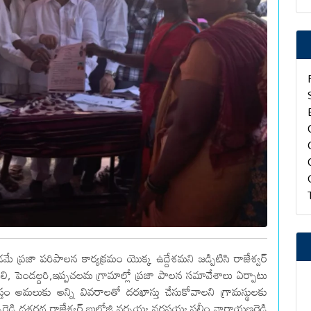
 ప్రజా పరిపాలన కార్యక్రమం యొక్క ఉద్దేశమని జడ్పిటిసి రాజేశ్వర్
లి, పెండల్దరి,ఇప్పచలమ గ్రామాల్లో ప్రజా పాలన సమావేశాలు ఏర్పాటు
 అమలుకు అన్ని వివరాలతో దరఖాస్తు చేసుకోవాలని గ్రామస్థులకు
ారెడ్డి దశరథ రాజేశ్వర్ బుల్లోజి నర్సయ్య నరసయ్య సలీం నారాయణరెడ్డి