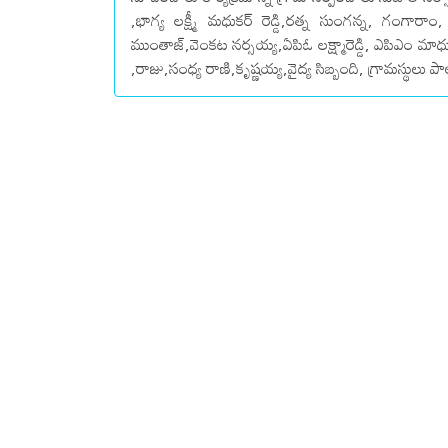
,భాగ్య లక్ష్మీ మధుకర్ రెడ్డి,రత్న సుంగన్న, గంగారాం
ముంతాజ్,వెంకట నర్సయ్య,ఏపిఓ లక్ష్మారెడ్డి, ఎపిఎం మాధ
,రాజు,సంధ్య రాణి,కృష్ణయ్య,వైద్య సిబ్బంది, గ్రామస్థులు పాల