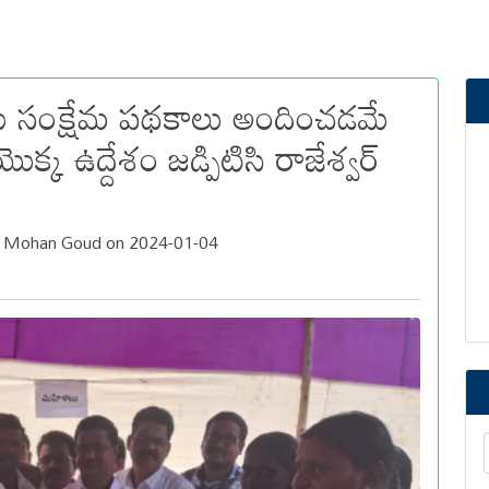
కు సంక్షేమ పథకాలు అందించడమే
క్క ఉద్దేశం జడ్పిటిసి రాజేశ్వర్
a Mohan Goud on 2024-01-04