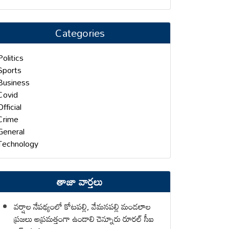
Categories
Politics
Sports
Business
Covid
Official
Crime
General
Technology
తాజా వార్తలు
వర్షాల నేపథ్యంలో కోటపల్లి, వేమనపల్లి మండలాల
ప్రజలు అప్రమత్తంగా ఉండాలి చెన్నూరు రూరల్ సీఐ