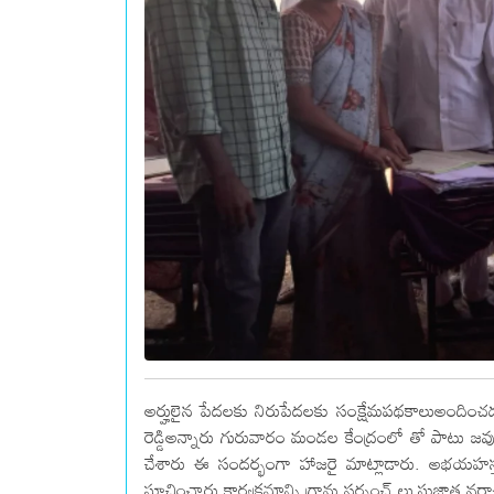
అర్హులైన పేదలకు నిరుపేదలకు సంక్షేమపథకాలుఅందించడమే
రెడ్డిఅన్నారు గురువారం మండల కేంద్రంలో తో పాటు జవు
చేశారు ఈ సందర్భంగా హాజరై మాట్లాడారు. అభయహస్తం
సూచించారు కార్యక్రమాన్ని గ్రామ సర్పంచ్ లు సుజాత నర్స