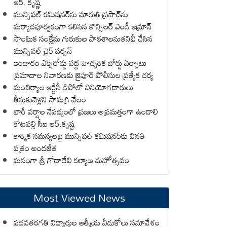
ఆర్. కృష్ణ
మున్సిపల్ కమిషనర్‌ను మారుతి ప్రసాద్‌ను
మర్యాదపూర్వకంగా కలిసిన కౌన్సిలర్ ఎండీ ఇమ్రాన్ ​
సాంఘిక సంక్షేమ గురుకుల పాఠశాలనుతనిఖీ చేసిన
మున్సిపల్ చైర్ పర్సన్
ఇందారం ఎక్స్‌రోడ్డు వద్ద హెచ్చరిక బోర్డు ఏర్పాటు
ప్రమాదాల నివారణకు జైపూర్ పోలీసుల ప్రత్యేక చర్య
మంచిర్యాల ఆర్టీసీ డిపోలో వినియోగదారులు
తీసుకువెళ్లని సామగ్రి వేలం
భారీ వర్షాల నేపథ్యంలో ప్రజలు అప్రమత్తంగా ఉండాలి
కోటపల్లి సీఐ ఆర్.కృష్ణ
కార్మిక సమస్యలపై మున్సిపల్ కమిషనర్‌కు వినతి
పత్రం అందజేత
ఘనంగా శ్రీ గోదాదేవి కల్యాణ మహోత్సవం
Most Viewed News
పదవతరగతి విద్యార్థుల ఆత్మీయ వీడుకోలు సమావేశం