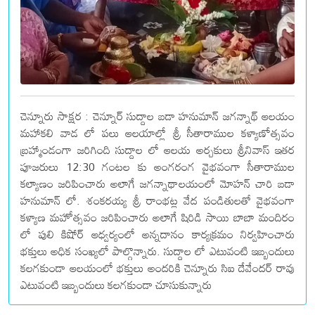
చెన్నూరు సాక్షర : చెన్నూర్ సుద్దాల బడా హనుమాన్ జగన్నాథ్ ఆలయం
మహాకలి వాడ లో పలు ఆలయాల్లో శ్రీ సీతారాముల కళ్యాణోత్సవం
బ్రహ్మాండంగా జరిగింది సుద్దాల లో ఆలయ అర్చకులు శ్రీనివాస్ ఇతర
పూజరులు 12:30 గంటల కు అంగరంగ వైభవంగా సీతారాముల
కల్యాణం జరిపించారు అలాగే జగన్నాథాలయంలో మోహన్ చారి బడా
హనుమాన్ లో. శంకరయ్య శ్రీ రాంభట్ల వేద పండితులతో వైభవంగా
కళ్యాణ మహోత్సవం జరిపించారు అలాగే షిరిడి సాయి బాబా మందిరం
లో పులి కిషోర్ ఆధ్వర్యంలో అన్నదానం కార్యక్రమం నిర్వహించారు
భక్తులు అధిక సంఖ్యలో పాల్గొన్నారు. సుద్దాల లో ఎటువంటి ఇబ్బందులు
కలగకుండా ఆలయంలో భక్తులు అందరికి చెన్నూరు సిఐ దేవేందర్ రావు
ఎటువంటి ఇబ్బందులు కలగకుండా చూసుకున్నారు