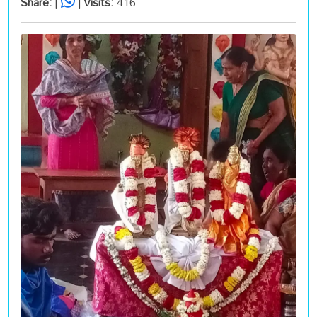
Share:
|
|
Visits:
416