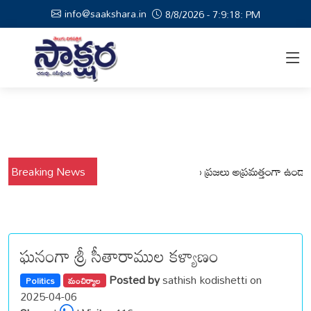
info@saakshara.in
8/8/2026 - 7:9:19: PM
ర్షాల నేపథ్యంలో కోటపల్లి, వేమనపల్లి మండలాల ప్రజలు అప్రమత్తంగా ఉండాలి చెన్న
Breaking News
ఘనంగా శ్రీ సీతారాముల కళ్యాణం
Posted by
sathish kodishetti on
Politics
మంచిర్యాల
2025-04-06