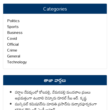
Categories
Politics
Sports
Business
Covid
Official
Crime
General
Technology
తాజా వార్తలు
వర్షాల నేపథ్యంలో కోటపల్లి, వేమనపల్లి మండలాల ప్రజలు
అప్రమత్తంగా ఉండాలి చెన్నూరు రూరల్ సీఐ ఆర్. కృష్ణ
మున్సిపల్ కమిషనర్‌ను మారుతి ప్రసాద్‌ను మర్యాదపూర్వకంగా
కలిసిన కౌన్సిలర్ ఎండీ ఇమ్రాన్ ​