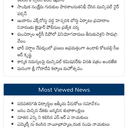
సాంఘిక సంక్షేమ గురుకుల పాఠశాలనుతనిఖీ చేసిన మున్సిపల్ చైర్
పర్సన్
ఇందారం ఎక్స్‌రోడ్డు వద్ద హెచ్చరిక బోర్డు ఏర్పాటు ప్రమాదాల
నివారణకు జైపూర్ పోలీసుల ప్రత్యేక చర్య
మంచిర్యాల ఆర్టీసీ డిపోలో వినియోగదారులు తీసుకువెళ్లని సామగ్రి
వేలం
భారీ వర్షాల నేపథ్యంలో ప్రజలు అప్రమత్తంగా ఉండాలి కోటపల్లి సీఐ
ఆర్.కృష్ణ
కార్మిక సమస్యలపై మున్సిపల్ కమిషనర్‌కు వినతి పత్రం అందజేత
ఘనంగా శ్రీ గోదాదేవి కల్యాణ మహోత్సవం
Most Viewed News
పదవతరగతి విద్యార్థుల ఆత్మీయ వీడుకోలు సమావేశం
జనం మెచ్చిన నేతకు జన్మదిన శుభాకాంక్షలు
నూతన ఎస్సై ని కలిసిన ఎస్ ఆర్ ఎ నాయకులు
ఎమ్మెల్యే ను కలసిన నాయీబ్రాహ్మణ,రజక సంఘ నాయకులు