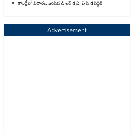
కాండ్లీలో విచారణ జరిపిన డి ఆర్ d ఏ, ఏ పి d సిద్ధికి
Advertisement