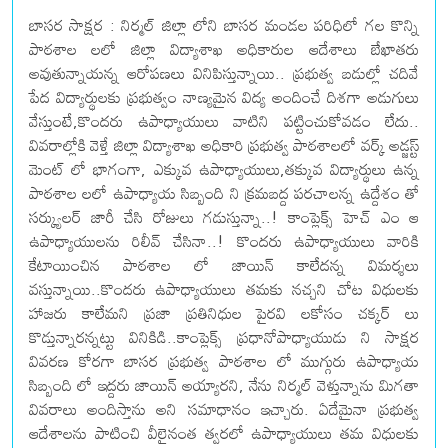
బాసర సాక్షర : నిర్మల్ జిల్లా లోని బాసర మండల పరిధిలో గల కొన్ని
పాఠశాల లలో జిల్లా విద్యాశాఖ అధికారుల ఆదేశాలు బేఖాతరు
అవుతున్నాయన్న ఆరోపణలు వినిపిస్తున్నాయి.. ప్రభుత్వ బడుల్లో చదివే
పేద విద్యార్థులకు ప్రభుత్వం నాణ్యమైన విద్య అందించే దిశగా అడుగులు
వేస్తుంటే,కొందరు ఉపాధ్యాయులు వాటిని పట్టించుకోవడం లేదు..
వివరాల్లోకి వెళ్తే జిల్లా విద్యాశాఖ అధికారి ప్రభుత్వ పాఠశాలలో వర్క్ అడ్జస్ట్
మెంట్ లో భాగంగా, ఎక్కువ ఉపాధ్యాయులు,తక్కువ విద్యార్థులు ఉన్న
పాఠశాల లలో ఉపాధ్యాయ సిబ్బంది ని క్రమబద్ద పరచాలన్న ఉద్దేశం తో
సర్క్యులర్ జారీ చేసి రోజులు గడుస్తున్నా..! కాంప్లెక్స్ హెచ్ ఎం ఆ
ఉపాధ్యాయులను రిలీవ్ చేసినా..! కొందరు ఉపాధ్యాయులు వారికి
కేటాయించిన పాఠశాల లో జాయిన్ కాలేదన్న విమర్శలు
వస్తున్నాయి..కొందరు ఉపాధ్యాయులు తమకు నచ్చని చోట విధులకు
హాజరు కాలేమని ప్రజా ప్రతినిధుల పైరవి లకోసం చక్కర్ లు
కొడ్తున్నారన్నట్టు వినికిడి..కాంప్లెక్స్ ప్రధానోపాధ్యాయుడు ని సాక్షర
వివరణ కోరగా బాసర ప్రభుత్వ పాఠశాల లో ముగ్గురు ఉపాధ్యాయ
సిబ్బంది లో ఇద్దరు జాయిన్ అయ్యారని, నేను నిర్మల్ వెళ్తున్నాను మిగతా
వివరాలు అందిస్తాను అని సమాధానం ఇచ్చారు. ఏదేమైనా ప్రభుత్వ
ఆదేశాలను పాటించి వీలైనంత త్వరలో ఉపాధ్యాయులు తమ విధులకు