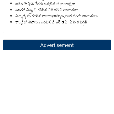
జనం మెచ్చిన నేతకు జన్మదిన శుభాకాంక్షలు
నూతన ఎస్సై ని కలిసిన ఎస్ ఆర్ ఎ నాయకులు
ఎమ్మెల్యే ను కలసిన నాయీబ్రాహ్మణ,రజక సంఘ నాయకులు
కాండ్లీలో విచారణ జరిపిన డి ఆర్ d ఏ, ఏ పి d సిద్ధికి
Advertisement