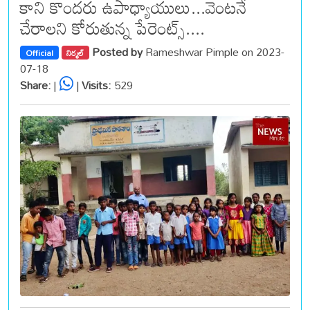
కాని కొందరు ఉపాధ్యాయులు...వెంటనే
చేరాలని కోరుతున్న పేరెంట్స్....
Posted by
Rameshwar Pimple on 2023-
Official
నిర్మల్
07-18
Share:
|
|
Visits:
529