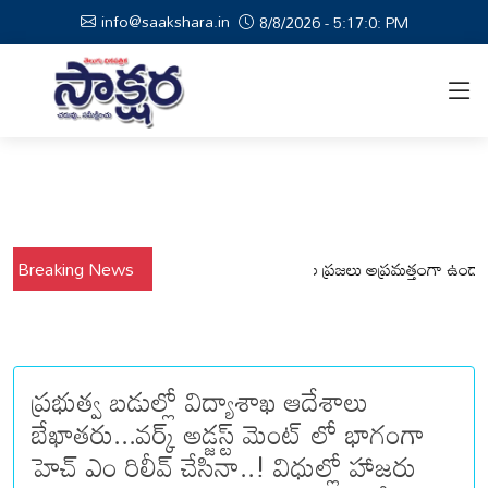
info@saakshara.in
8/8/2026 - 5:17:1: PM
వర్షాల నేపథ్యంలో కోటపల్లి, వేమనపల్లి మండలాల ప్రజలు అప్రమత్తంగా ఉండాలి చెన్
Breaking News
ప్రభుత్వ బడుల్లో విద్యాశాఖ ఆదేశాలు
బేఖాతరు...వర్క్ అడ్జస్ట్ మెంట్ లో భాగంగా
హెచ్ ఎం రిలీవ్ చేసినా..! విధుల్లో హాజరు