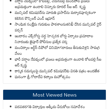
వర్షాల నేపథ్యంలో కోటపల్లి, వేమనపల్లి మండలాల ప్రజలు
అప్రమత్తంగా ఉండాలి చెన్నూరు రూరల్ సీఐ ఆర్. కృష్ణ
మున్సిపల్ కమిషనర్‌ను మారుతి ప్రసాద్‌ను మర్యాదపూర్వకంగా
కలిసిన కౌన్సిలర్ ఎండీ ఇమ్రాన్ ​
సాంఘిక సంక్షేమ గురుకుల పాఠశాలనుతనిఖీ చేసిన మున్సిపల్ చైర్
పర్సన్
ఇందారం ఎక్స్‌రోడ్డు వద్ద హెచ్చరిక బోర్డు ఏర్పాటు ప్రమాదాల
నివారణకు జైపూర్ పోలీసుల ప్రత్యేక చర్య
మంచిర్యాల ఆర్టీసీ డిపోలో వినియోగదారులు తీసుకువెళ్లని సామగ్రి
వేలం
భారీ వర్షాల నేపథ్యంలో ప్రజలు అప్రమత్తంగా ఉండాలి కోటపల్లి సీఐ
ఆర్.కృష్ణ
కార్మిక సమస్యలపై మున్సిపల్ కమిషనర్‌కు వినతి పత్రం అందజేత
ఘనంగా శ్రీ గోదాదేవి కల్యాణ మహోత్సవం
Most Viewed News
పదవతరగతి విద్యార్థుల ఆత్మీయ వీడుకోలు సమావేశం