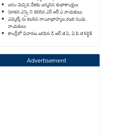
జనం మెచ్చిన నేతకు జన్మదిన శుభాకాంక్షలు
నూతన ఎస్సై ని కలిసిన ఎస్ ఆర్ ఎ నాయకులు
ఎమ్మెల్యే ను కలసిన నాయీబ్రాహ్మణ,రజక సంఘ
నాయకులు
కాండ్లీలో విచారణ జరిపిన డి ఆర్ d ఏ, ఏ పి d సిద్ధికి
Advertisement