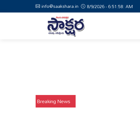
info@saakshara.in
8/9/2026 - 6:51:59: AM
Breaking News