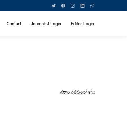
Contact
Journalist Login
Editor Login
వర్షాల నేపథ్యంలో కోటపల్లి, వేమనపల్లి మండలాల ప్