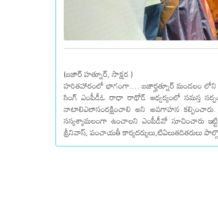
(బజార్ హత్నూర్, సాక్షర )
హరితహారంలో భాగంగా.... బజార్హత్నూర్ మండలం లోన
సింగ్ ఎంపీడీఓ రాధా రాథోడ్ ఆధ్వర్యంలో సమస్త సర్
నాటాలిఎలాసంరక్షించాలి అని అవగాహన కల్పించారు. 
సస్యశ్యామలంగా ఉంచాలని ఎంపీడీవో సూచించారు ఇట్టి
శ్రీనివాస్, పంచాయతీ కార్యదర్శులు,టిఏలుతదితరులు పాల్గొ