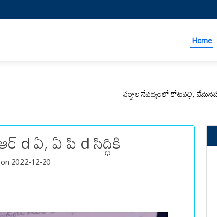
Home
వర్షాల నేపథ్యంలో కోటపల్లి, వేమనపల్లి మండ
ర్ d ఏ, ఏ పి d సిద్ధికి
 on 2022-12-20