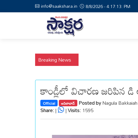
info@saakshara.in
8/8/2026 - 4:17:14: PM
Breaking News
కాండ్లీలో విచారణ జరిపిన డి ఆ
Posted by
Nagula Bakkaiah
Official
ఆదిలాబాద్
Share:
|
|
Visits:
1595