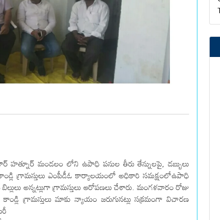
బజార్ హత్నూర్ మండలం లోని ఉపాధి పనుల తీరు తేన్నులపై, డబ్బులు
డ్లి గ్రామస్తులు ఎంపీడీఓ కార్యాలయంలో అధికారి సమక్షంలోఉపాధి
ే బిల్లులు అన్నట్లుగా గ్రామస్తులు ఆరోపణలు చేశారు. మంగళవారం రోజు
 కాండ్లి గ్రామస్తులు మాకు న్యాయం జరుగునట్లు సక్రమంగా విచారణ
టరీ