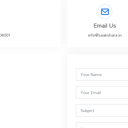
Email Us
504001
info@saakshara.in