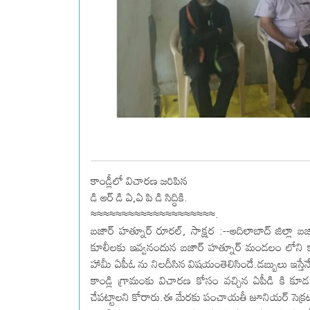
కాండ్లీలో విచారణ జరిపిన
డి ఆర్ డి ఏ,ఏ పి డి సిద్ధికి.
≈≈≈≈≈≈≈≈≈≈≈≈≈≈≈≈≈≈≈≈.
బజార్ హత్నూర్ రూరల్, సాక్షర :--ఆదిలాబాద్ జిల్లా 
కూలీలకు ఇవ్వనందున బజార్ హత్నూర్ మండలం లోని కాం
హామీ ఏపీఓ ను నిలదీసిన విషయంతెలిసిందే.డబ్బులు ఇస్తేన
కాండ్లి గ్రామంకు విచారణ కోసం వచ్చిన ఏపీడి కి కూడ
చేపట్టాలని కోరారు.ఈ మేరకు పంచాయతీ జూనియర్ సెక్ర