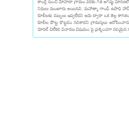
కాండ్లి నుంచి మోహదా గ్రామం వరకు గత ఆగష్టు మాసoల
నిధులు మంజూరు అయినవి. మహాత్మా గాంధీ ఉపాధి హామ
కూలీలకు డబ్బులు ఇవ్వలేదని ఆమె ద్వారా ఒక తెల్ల కాగిత
కూలీల పొట్ట కొట్టడం సరికాదని గ్రామస్తులు ఆరోపించా
రూరల్ విలేకరి విచారణ విషయం పై ప్రశ్నించగా సరియైన