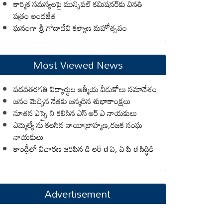
కార్మిక సమస్యలపై మున్సిపల్ కమిషనర్‌కు వినతి
పత్రం అందజేత
ఘనంగా శ్రీ గోదాదేవి కల్యాణ మహోత్సవం
Most Viewed News
పదవతరగతి విద్యార్థుల ఆత్మీయ వీడుకోలు సమావేశం
జనం మెచ్చిన నేతకు జన్మదిన శుభాకాంక్షలు
నూతన ఎస్సై ని కలిసిన ఎస్ ఆర్ ఎ నాయకులు
ఎమ్మెల్యే ను కలసిన నాయీబ్రాహ్మణ,రజక సంఘ
నాయకులు
కాండ్లీలో విచారణ జరిపిన డి ఆర్ d ఏ, ఏ పి d సిద్ధికి
Advertisement