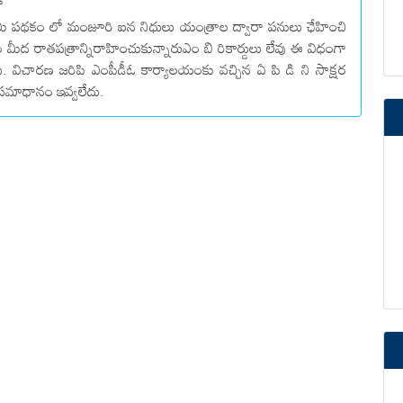
ో
ీ పథకం లో మంజూరి ఐన నిధులు యంత్రాల ద్వారా పనులు ఛేహించి
ం మీద రాతపత్రాన్నిరాహించుకున్నారుఎం బి రికార్డులు లేవు ఈ విధంగా
రు. విచారణ జరిపి ఎంపీడీఓ కార్యాలయంకు వచ్చిన ఏ పి డి ని సాక్షర
 సమాధానం ఇవ్వలేదు.