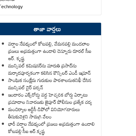
Technology
తాజా వార్తలు
వర్షాల నేపథ్యంలో కోటపల్లి, వేమనపల్లి మండలాల
ప్రజలు అప్రమత్తంగా ఉండాలి చెన్నూరు రూరల్ సీఐ
ఆర్. కృష్ణ
మున్సిపల్ కమిషనర్‌ను మారుతి ప్రసాద్‌ను
మర్యాదపూర్వకంగా కలిసిన కౌన్సిలర్ ఎండీ ఇమ్రాన్ ​
సాంఘిక సంక్షేమ గురుకుల పాఠశాలనుతనిఖీ చేసిన
మున్సిపల్ చైర్ పర్సన్
ఇందారం ఎక్స్‌రోడ్డు వద్ద హెచ్చరిక బోర్డు ఏర్పాటు
ప్రమాదాల నివారణకు జైపూర్ పోలీసుల ప్రత్యేక చర్య
మంచిర్యాల ఆర్టీసీ డిపోలో వినియోగదారులు
తీసుకువెళ్లని సామగ్రి వేలం
భారీ వర్షాల నేపథ్యంలో ప్రజలు అప్రమత్తంగా ఉండాలి
కోటపల్లి సీఐ ఆర్.కృష్ణ