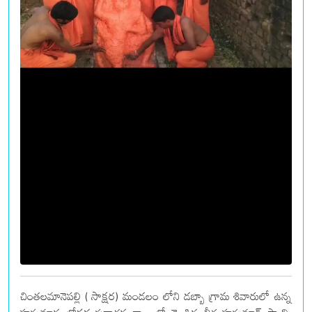
చింతలమానెపల్లి ( సాక్షర) మండలం లోని డబ్బా గ్రామ శివారులో ఉన్న