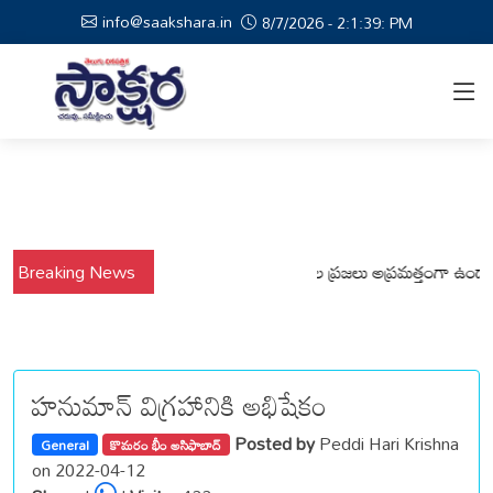
info@saakshara.in
8/7/2026 - 2:1:40: PM
వర్షాల నేపథ్యంలో కోటపల్లి, వేమనపల్లి మండలాల ప్రజలు అప్రమత్తంగా ఉండాలి చెన్
Breaking News
హనుమాన్ విగ్రహానికి అభిషేకం
Posted by
Peddi Hari Krishna
General
కొమరం భీం అసిఫాబాద్
on 2022-04-12