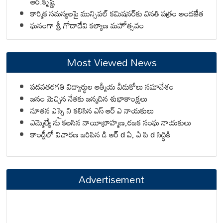
ఆర్.కృష్ణ
కార్మిక సమస్యలపై మున్సిపల్ కమిషనర్‌కు వినతి పత్రం అందజేత
ఘనంగా శ్రీ గోదాదేవి కల్యాణ మహోత్సవం
Most Viewed News
పదవతరగతి విద్యార్థుల ఆత్మీయ వీడుకోలు సమావేశం
జనం మెచ్చిన నేతకు జన్మదిన శుభాకాంక్షలు
నూతన ఎస్సై ని కలిసిన ఎస్ ఆర్ ఎ నాయకులు
ఎమ్మెల్యే ను కలసిన నాయీబ్రాహ్మణ,రజక సంఘ నాయకులు
కాండ్లీలో విచారణ జరిపిన డి ఆర్ d ఏ, ఏ పి d సిద్ధికి
Advertisement