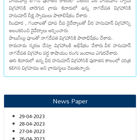
హనుమాన్ల బోగడ పురాతన కాలంలో వెలసిన వీర హనుమాన్ స్వామి
విగ్రహానికి బారెగుడ గ్రామ శివారులో ఉన్న నాగదేవత విగ్రహానికి
హనుమాన్ దీక్ష స్వాములు పాలాబిషేకం చేశారు .
సింధూర , గందాలతో ధూప దీప నైవేద్యాలతో వీర హనుమాన్ విగ్రహాన్ని
అలంకరించి నైవేద్యాలు అర్పించారు.
పాలునీల్లు పూలతో నాగదేవత విగ్రహానికి పాలాభిషేకం చేశారు.
రామనామ స్మరణ చేస్తూ విగ్రహాలకి అభిషేకం చేశారు.వీర హనుమాన్
నాగదేవత విగ్రహాల వద్ద కాషాయం రంగు జండాలు ఎగురవేశారు.
ఊరి శివారులో ఉన్న వీర హనుమాన్ విగ్రహానికి పురాతన కాలంలో చరిత్ర
కలిగిన విగ్రహము అని గ్రామస్థులు చెబుతున్నారు.
News Paper
29-04-2023
28-04-2023
27-04-2023
26-04-2023