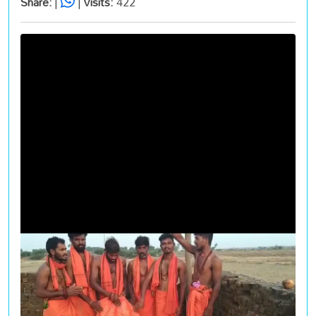
Share:
|
|
Visits:
422