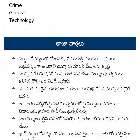
Crime
General
Technology
తాజా వార్తలు
వర్షాల నేపథ్యంలో కోటపల్లి, వేమనపల్లి మండలాల ప్రజలు
అప్రమత్తంగా ఉండాలి చెన్నూరు రూరల్ సీఐ ఆర్. కృష్ణ
మున్సిపల్ కమిషనర్‌ను మారుతి ప్రసాద్‌ను మర్యాదపూర్వకంగా
కలిసిన కౌన్సిలర్ ఎండీ ఇమ్రాన్ ​
సాంఘిక సంక్షేమ గురుకుల పాఠశాలనుతనిఖీ చేసిన మున్సిపల్ చైర్
పర్సన్
ఇందారం ఎక్స్‌రోడ్డు వద్ద హెచ్చరిక బోర్డు ఏర్పాటు ప్రమాదాల
నివారణకు జైపూర్ పోలీసుల ప్రత్యేక చర్య
మంచిర్యాల ఆర్టీసీ డిపోలో వినియోగదారులు తీసుకువెళ్లని సామగ్రి
వేలం
భారీ వర్షాల నేపథ్యంలో ప్రజలు అప్రమత్తంగా ఉండాలి కోటపల్లి సీఐ