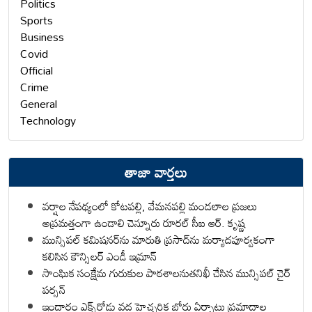
Politics
Sports
Business
Covid
Official
Crime
General
Technology
తాజా వార్తలు
వర్షాల నేపథ్యంలో కోటపల్లి, వేమనపల్లి మండలాల ప్రజలు
అప్రమత్తంగా ఉండాలి చెన్నూరు రూరల్ సీఐ ఆర్. కృష్ణ
మున్సిపల్ కమిషనర్‌ను మారుతి ప్రసాద్‌ను మర్యాదపూర్వకంగా
కలిసిన కౌన్సిలర్ ఎండీ ఇమ్రాన్ ​
సాంఘిక సంక్షేమ గురుకుల పాఠశాలనుతనిఖీ చేసిన మున్సిపల్ చైర్
పర్సన్
ఇందారం ఎక్స్‌రోడ్డు వద్ద హెచ్చరిక బోర్డు ఏర్పాటు ప్రమాదాల