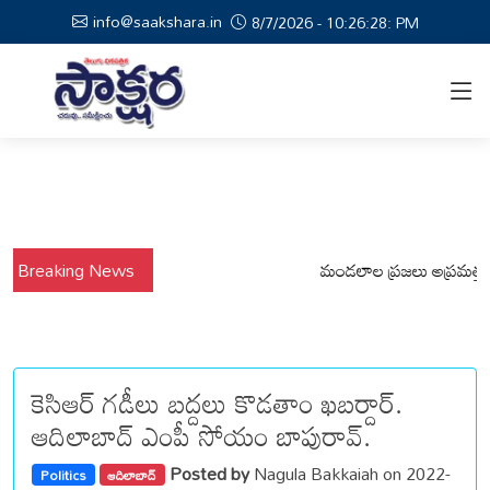
info@saakshara.in
8/7/2026 - 10:26:29: PM
Breaking News
వర్షాల నేపథ్యంలో కోటపల్లి, వేమనపల్లి మండలాల ప్రజలు అప్రమత్తంగా ఉ
కెసిఆర్ గడీలు బద్దలు కొడతాం ఖబర్దార్.
ఆదిలాబాద్ ఎంపీ సోయం బాపురావ్.
Posted by
Nagula Bakkaiah on 2022-
Politics
ఆదిలాబాద్