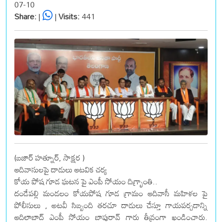
07-10
Share:
|
|
Visits:
441
(బజార్ హత్నూర్, సాక్షర )
ఆదివాసులపై దాడులు ఆటవిక చర్య
కోయ పోష గూడ ఘటన పై ఎంపీ సోయం దిగ్భ్రాంతి..
దండేపల్లి మండలం కోయపోష గూడ గ్రామం ఆదివాసీ మహిళల పై
పోలీసులు , అటవీ సిబ్బంది తరచూ దాడులు చేస్తూ గాయపర్చడాన్ని
ఆదిలాబాద్ ఎంపీ సోయం బాపురావ్ గారు తీవ్రంగా ఖండించారు.