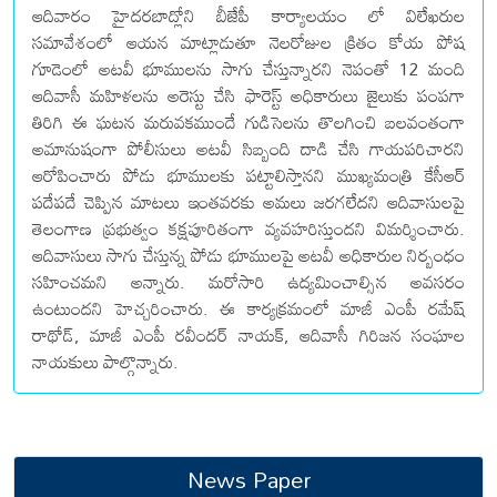
ఆదివారం హైదరబాద్లోని బీజేపీ కార్యాలయం లో విలేఖరుల
సమావేశంలో ఆయన మాట్లాడుతూ నెలరోజుల క్రితం కోయ పోష
గూడెంలో అటవీ భూములను సాగు చేస్తున్నారని నెపంతో 12 మంది
ఆదివాసీ మహిళలను అరెస్టు చేసి ఫారెస్ట్ అధికారులు జైలుకు పంపగా
తిరిగి ఈ ఘటన మరువకముందే గుడిసెలను తొలగించి బలవంతంగా
అమానుషంగా పోలీసులు అటవీ సిబ్బంది దాడి చేసి గాయపరిచారని
ఆరోపించారు పోడు భూములకు పట్టాలిస్తానని ముఖ్యమంత్రి కేసీఆర్
పదేపదే చెప్పిన మాటలు ఇంతవరకు అమలు జరగలేదని ఆదివాసులపై
తెలంగాణ ప్రభుత్వం కక్షపూరితంగా వ్యవహరిస్తుందని విమర్శించారు.
ఆదివాసులు సాగు చేస్తున్న పోడు భూములపై అటవీ అధికారుల నిర్బంధం
సహించమని అన్నారు. మరోసారి ఉద్యమించాల్సిన అవసరం
ఉంటుందని హెచ్చరించారు. ఈ కార్యక్రమంలో మాజీ ఎంపీ రమేష్
రాథోడ్, మాజీ ఎంపీ రవీందర్ నాయక్, ఆదివాసీ గిరిజన సంఘాల
నాయకులు పాల్గొన్నారు.
News Paper