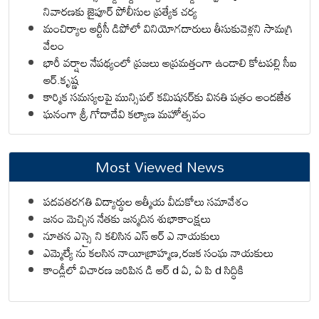
నివారణకు జైపూర్ పోలీసుల ప్రత్యేక చర్య
మంచిర్యాల ఆర్టీసీ డిపోలో వినియోగదారులు తీసుకువెళ్లని సామగ్రి
వేలం
భారీ వర్షాల నేపథ్యంలో ప్రజలు అప్రమత్తంగా ఉండాలి కోటపల్లి సీఐ
ఆర్.కృష్ణ
కార్మిక సమస్యలపై మున్సిపల్ కమిషనర్‌కు వినతి పత్రం అందజేత
ఘనంగా శ్రీ గోదాదేవి కల్యాణ మహోత్సవం
Most Viewed News
పదవతరగతి విద్యార్థుల ఆత్మీయ వీడుకోలు సమావేశం
జనం మెచ్చిన నేతకు జన్మదిన శుభాకాంక్షలు
నూతన ఎస్సై ని కలిసిన ఎస్ ఆర్ ఎ నాయకులు
ఎమ్మెల్యే ను కలసిన నాయీబ్రాహ్మణ,రజక సంఘ నాయకులు
కాండ్లీలో విచారణ జరిపిన డి ఆర్ d ఏ, ఏ పి d సిద్ధికి