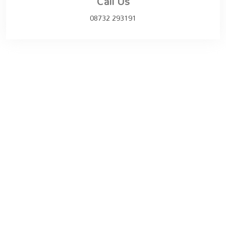
Call Us
08732 293191