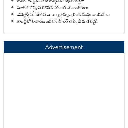
జనం మెచ్చిన నేతకు జన్మదిన శుభాకాంక్షలు
నూతన ఎస్సై ని కలిసిన ఎస్ ఆర్ ఎ నాయకులు
ఎమ్మెల్యే ను కలసిన నాయీబ్రాహ్మణ,రజక సంఘ నాయకులు
కాండ్లీలో విచారణ జరిపిన డి ఆర్ d ఏ, ఏ పి d సిద్ధికి
Advertisement