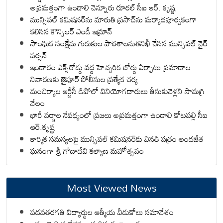
అప్రమత్తంగా ఉండాలి చెన్నూరు రూరల్ సీఐ ఆర్. కృష్ణ
మున్సిపల్ కమిషనర్‌ను మారుతి ప్రసాద్‌ను మర్యాదపూర్వకంగా
కలిసిన కౌన్సిలర్ ఎండీ ఇమ్రాన్ ​
సాంఘిక సంక్షేమ గురుకుల పాఠశాలనుతనిఖీ చేసిన మున్సిపల్ చైర్
పర్సన్
ఇందారం ఎక్స్‌రోడ్డు వద్ద హెచ్చరిక బోర్డు ఏర్పాటు ప్రమాదాల
నివారణకు జైపూర్ పోలీసుల ప్రత్యేక చర్య
మంచిర్యాల ఆర్టీసీ డిపోలో వినియోగదారులు తీసుకువెళ్లని సామగ్రి
వేలం
భారీ వర్షాల నేపథ్యంలో ప్రజలు అప్రమత్తంగా ఉండాలి కోటపల్లి సీఐ
ఆర్.కృష్ణ
కార్మిక సమస్యలపై మున్సిపల్ కమిషనర్‌కు వినతి పత్రం అందజేత
ఘనంగా శ్రీ గోదాదేవి కల్యాణ మహోత్సవం
Most Viewed News
పదవతరగతి విద్యార్థుల ఆత్మీయ వీడుకోలు సమావేశం