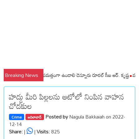
ి మండలాల ప్రజలు అప్రమత్తంగా ఉండాలి చెన్నూరు రూరల్ సీఐ ఆర్. కృష్ణ
Breaking News
మున్సిపల
హద్దు మీరి పిల్లలను ఆటోలో నింపిన వాహన
చోదకుల
Posted by
Nagula Bakkaiah on 2022-
Crime
ఆదిలాబాద్
12-14
Share:
|
|
Visits:
825