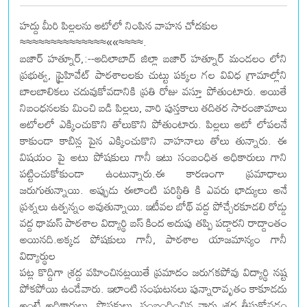
హద్దు మీరి పిల్లలను ఆటోలో నింపిన వాహన చోదకుల
≈≈≈≈≈≈≈≈≈≈≈≈≈≈««≈≈≈≈.
బజార్ హత్నూర్,:--ఆదిలాబాద్ జిల్లా బజార్ హత్నూర్ మండలం లోని
ప్రభుత్వ, ప్రైహివేట్ పాఠశాలలకు చుట్టు పక్కల గల వివిధ గ్రామాల్లోని
బాలబాలికలు చదువుకోవడానికి ప్రతి రోజు వస్తూ పోతుంటారు. అయితే
నిబంధనలకు మించి బడి పిల్లలు, వారి పుస్తకాలు తదితర సారంజామాలు
ఆటోలలో ఎక్కించుకొని తోలుకొని పోతుంటారు. పిల్లలు ఆటో లోపలనే
కాకుండా కాబిన్ల పైన ఎక్కించుకొని వాహనాలు తోలు తున్నారు. ఈ
విషయం పై అటు పోషకులు గానీ ఇటు సంబంధిత అధికారులు గాని
పట్టించుకోకుండా ఉంటున్నారు.ఈ కారణంగా ప్రమాధాలు
జరుగుతున్నాయి. అప్పుడు ఈలాంటి పరిస్థితి కి ఎవరు భాద్యులు అనే
ప్రశ్నలు ఉత్పన్నం అవుతున్నాయి. ఇటీవల బోథ్ వద్ద పోచ్చేరకూడలి రోడ్డు
వద్ద థామస్ పాఠశాల విద్యార్థి బస్ కింద అదుపు తప్పి పడ్డారని రాద్దాంతం
అయినది.అక్కడ పోషకులు గానీ, పాఠశాల యాజమాన్యం గానీ
విద్యార్థుల
పట్ల కొద్దిగా శ్రద్ద వహించినట్లయితే ప్రమాదం జరుగకపోవు విద్యార్థి నష్ట
పోకపోయి ఉండేవారు. ఇలాంటి సంఘటనలు పున్నారావృతం కాకూడదు
అంటే అధికారులు, పొషకులు, సంబందించిన వారు శ్రద్ద తీసుకోవడం