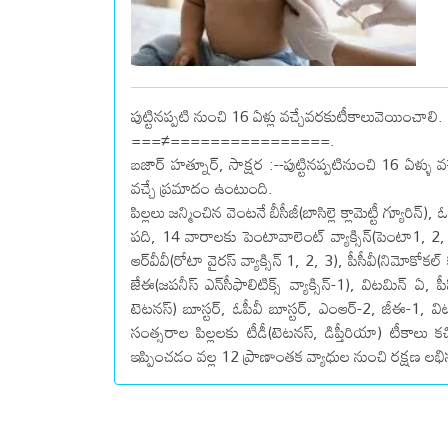
పుట్టినప్పటి నుంచి 16 ఏళ్లు వచ్చేవరకుటీకాలువెయించాలి.
===≠================.
బజార్ హత్నూర్, సాక్షర :--పుట్టినప్పటినుంచి 16 ఏళ్ళు
వచ్చే ప్రమాదం ఉంటుంది.
పిల్లలు జన్మించిన వెంటనే బీసీజీ(బాసిల్లె క్లామెట్టీ గ్యూరిన్
పది, 14 వారాలకు పెంటావాలెంట్ వ్యాక్సిన్‌(పెంటా1, 2, 3),
ఆర్‌వీవీ(రోటా వైరస్‌ వ్యాక్సిన్‌ 1, 2, 3), పీసీవీ(నిమోకోకల్‌
జేఈ(జపనీస్‌ ఎన్‌సీఫాలిటిక్స్‌ వ్యాక్సిన్‌-1), విటమిన్‌ ఏ,
టెటనస్‌) బూస్టర్‌, ఓపీవీ బూస్టర్‌, ఎంఆర్‌-2, జీఈ-1, వ
సంత్సరాల పిల్లలకు టీడీ(టెటనస్‌, డిప్తీరియా) టీకాల
ఇప్పించడం వల్ల 12 ప్రాణాంతక వ్యాధుల నుంచి రక్షణ లభిస్