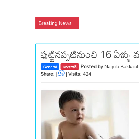
Breaking News
పుట్టినప్పటినుంచి 16 ఏళ్ళు 
Posted by
Nagula Bakkaia
General
ఆదిలాబాద్
Share:
|
|
Visits:
424