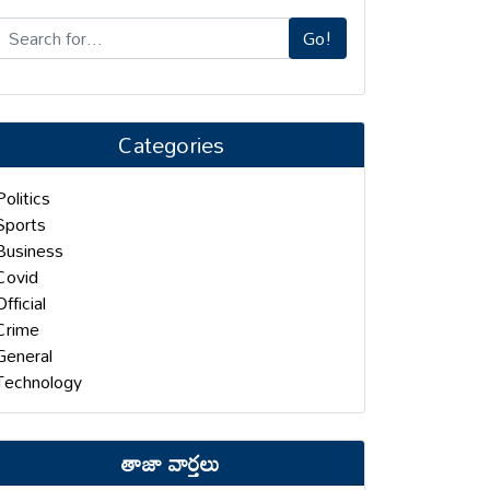
Go!
Categories
Politics
Sports
Business
Covid
Official
Crime
General
Technology
తాజా వార్తలు