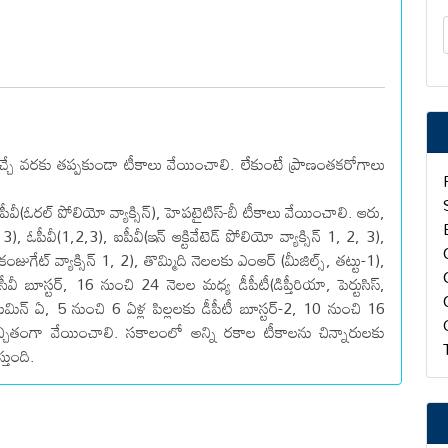
 వచ్చే వరకు తప్పకుండా టీకాలు వేయించాలి. లేకుంటే ప్రాణంతకరోగాలు
‌), ఓపీవీ(ఓరల్‌ పోలియో వ్యాక్సిన్‌), హెపటైటిస్‌-బీ టీకాలు వేయించాలి. ఆరు,
 ఓపీవీ(1,2,3), ఐపీవీ(ఇన్‌ ఆక్టివేటెడ్‌ పోలియో వ్యాక్సిన్‌ 1, 2, 3),
 కంజుగేట్‌ వ్యాక్సిన్‌ 1, 2), తొమ్మిది నెలలకు ఎంఆర్‌ (మీజిల్స్‌, తట్టు-1),
 పీసీవీ బూస్టర్‌, 16 నుంచి 24 నెలల మధ్య డీపీటీ(డిప్తీరియా, పెర్టుసిస్‌,
ిటమిన్‌ ఏ, 5 నుంచి 6 ఏళ్ల పిల్లలకు డీపీటీ బూస్టర్‌-2, 10 నుంచి 16
ు కచ్చితంగా వేయించాలి. సకాలంలో అన్ని రకాల టీకాలను చిన్నారులకు
తుంది.