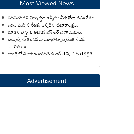
Most Viewed News
పదవతరగతి విద్యార్థుల ఆత్మీయ వీడుకోలు సమావేశం
జనం మెచ్చిన నేతకు జన్మదిన శుభాకాంక్షలు
నూతన ఎస్సై ని కలిసిన ఎస్ ఆర్ ఎ నాయకులు
ఎమ్మెల్యే ను కలసిన నాయీబ్రాహ్మణ,రజక సంఘ
నాయకులు
కాండ్లీలో విచారణ జరిపిన డి ఆర్ d ఏ, ఏ పి d సిద్ధికి
Advertisement