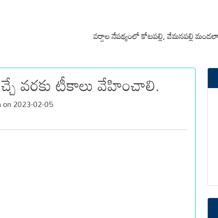
వర్షాల నేపథ్యంలో కోటపల్లి, వేమనపల్లి మండలాల ప్రజలు
వచ్చే వరకు టీకాలు వేహించాలి.
h on 2023-02-05