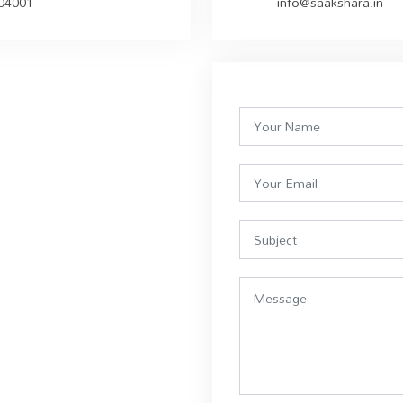
504001
info@saakshara.in