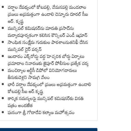
వర్షాల నేపథ్యంలో కోటపల్లి, వేమనపల్లి మండలాల
ప్రజలు అప్రమత్తంగా ఉండాలి చెన్నూరు రూరల్ సీఐ
ఆర్. కృష్ణ
మున్సిపల్ కమిషనర్‌ను మారుతి ప్రసాద్‌ను
మర్యాదపూర్వకంగా కలిసిన కౌన్సిలర్ ఎండీ ఇమ్రాన్ ​
సాంఘిక సంక్షేమ గురుకుల పాఠశాలనుతనిఖీ చేసిన
మున్సిపల్ చైర్ పర్సన్
ఇందారం ఎక్స్‌రోడ్డు వద్ద హెచ్చరిక బోర్డు ఏర్పాటు
ప్రమాదాల నివారణకు జైపూర్ పోలీసుల ప్రత్యేక చర్య
మంచిర్యాల ఆర్టీసీ డిపోలో వినియోగదారులు
తీసుకువెళ్లని సామగ్రి వేలం
భారీ వర్షాల నేపథ్యంలో ప్రజలు అప్రమత్తంగా ఉండాలి
కోటపల్లి సీఐ ఆర్.కృష్ణ
కార్మిక సమస్యలపై మున్సిపల్ కమిషనర్‌కు వినతి
పత్రం అందజేత
ఘనంగా శ్రీ గోదాదేవి కల్యాణ మహోత్సవం