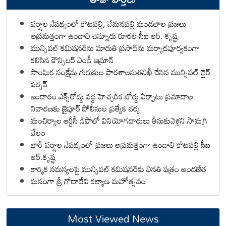
వర్షాల నేపథ్యంలో కోటపల్లి, వేమనపల్లి మండలాల ప్రజలు
అప్రమత్తంగా ఉండాలి చెన్నూరు రూరల్ సీఐ ఆర్. కృష్ణ
మున్సిపల్ కమిషనర్‌ను మారుతి ప్రసాద్‌ను మర్యాదపూర్వకంగా
కలిసిన కౌన్సిలర్ ఎండీ ఇమ్రాన్ ​
సాంఘిక సంక్షేమ గురుకుల పాఠశాలనుతనిఖీ చేసిన మున్సిపల్ చైర్
పర్సన్
ఇందారం ఎక్స్‌రోడ్డు వద్ద హెచ్చరిక బోర్డు ఏర్పాటు ప్రమాదాల
నివారణకు జైపూర్ పోలీసుల ప్రత్యేక చర్య
మంచిర్యాల ఆర్టీసీ డిపోలో వినియోగదారులు తీసుకువెళ్లని సామగ్రి
వేలం
భారీ వర్షాల నేపథ్యంలో ప్రజలు అప్రమత్తంగా ఉండాలి కోటపల్లి సీఐ
ఆర్.కృష్ణ
కార్మిక సమస్యలపై మున్సిపల్ కమిషనర్‌కు వినతి పత్రం అందజేత
ఘనంగా శ్రీ గోదాదేవి కల్యాణ మహోత్సవం
Most Viewed News