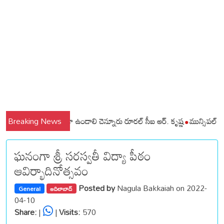
 ప్రజలు అప్రమత్తంగా ఉండాలి చెన్నూరు రూరల్ సీఐ ఆర్. కృష్ణ
Breaking News
మున్సిపల్ కమిషనర
ఘనంగా శ్రీ సరస్వతీ విద్యా పీఠం
ఆవిర్భాదినోత్సవం
Posted by
Nagula Bakkaiah on 2022-
General
ఆదిలాబాద్
04-10
Share:
|
|
Visits:
570