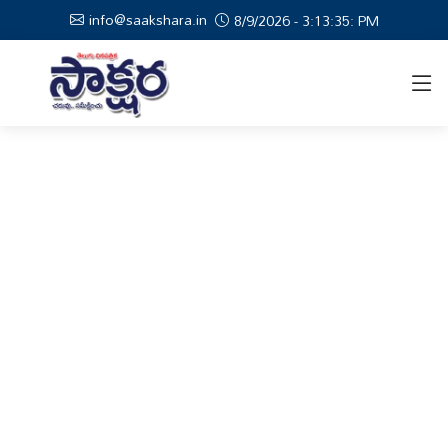
info@saakshara.in
8/9/2026 - 3:13:36: PM