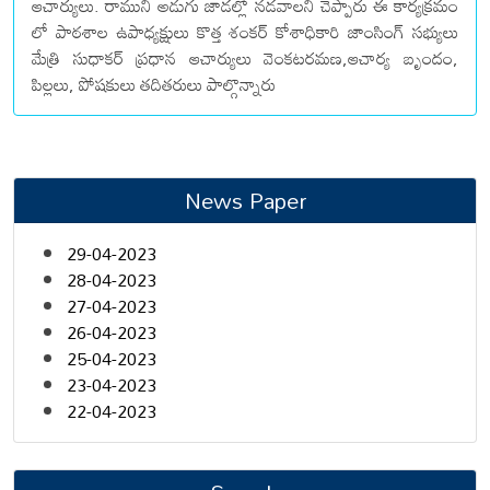
ఆచార్యులు. రాముని అడుగు జాడల్లో నడవాలని చెప్పారు ఈ కార్యక్రమం
లో పాఠశాల ఉపాధ్యక్షులు కొత్త శంకర్ కోశాధికారి జాంసింగ్ సభ్యులు
మేత్రి సుధాకర్ ప్రధాన ఆచార్యులు వెంకటరమణ,ఆచార్య బృందం,
పిల్లలు, పోషకులు తదితరులు పాల్గొన్నారు
News Paper
29-04-2023
28-04-2023
27-04-2023
26-04-2023
25-04-2023
23-04-2023
22-04-2023