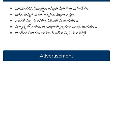
పదవతరగతి విద్యార్థుల ఆత్మీయ వీడుకోలు సమావేశం
జనం మెచ్చిన నేతకు జన్మదిన శుభాకాంక్షలు
నూతన ఎస్సై ని కలిసిన ఎస్ ఆర్ ఎ నాయకులు
ఎమ్మెల్యే ను కలసిన నాయీబ్రాహ్మణ,రజక సంఘ నాయకులు
కాండ్లీలో విచారణ జరిపిన డి ఆర్ d ఏ, ఏ పి d సిద్ధికి
Advertisement