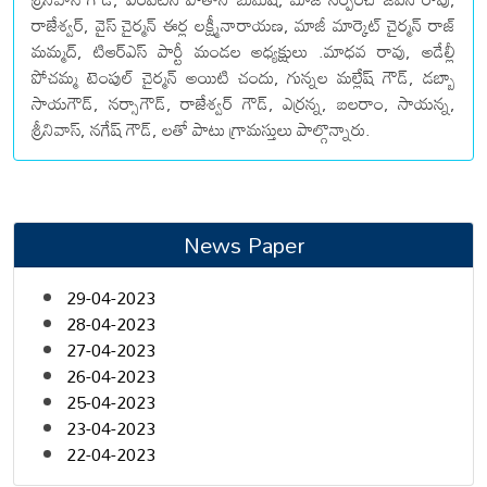
రాజేశ్వర్, వైస్ చైర్మన్ ఈర్ల లక్ష్మీనారాయణ, మాజీ మార్కెట్ చైర్మన్ రాజ్
మమ్మద్, టిఆర్ఎస్ పార్టీ మండల అధ్యక్షులు .మాధవ రావు, అడేల్లీ
పోచమ్మ టెంపుల్ చైర్మన్ అయిటి చందు, గున్నల మల్లేష్ గౌడ్, డబ్బా
సాయగౌడ్, నర్సాగౌడ్, రాజేశ్వర్ గౌడ్, ఎర్రన్న, బలరాం, సాయన్న,
శ్రీనివాస్, నగేష్ గౌడ్, లతో పాటు గ్రామస్తులు పాల్గొన్నారు.
News Paper
29-04-2023
28-04-2023
27-04-2023
26-04-2023
25-04-2023
23-04-2023
22-04-2023