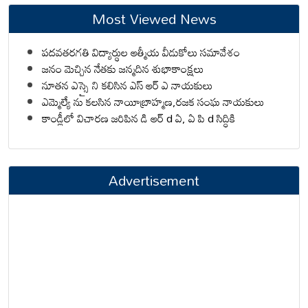
Most Viewed News
పదవతరగతి విద్యార్థుల ఆత్మీయ వీడుకోలు సమావేశం
జనం మెచ్చిన నేతకు జన్మదిన శుభాకాంక్షలు
నూతన ఎస్సై ని కలిసిన ఎస్ ఆర్ ఎ నాయకులు
ఎమ్మెల్యే ను కలసిన నాయీబ్రాహ్మణ,రజక సంఘ నాయకులు
కాండ్లీలో విచారణ జరిపిన డి ఆర్ d ఏ, ఏ పి d సిద్ధికి
Advertisement