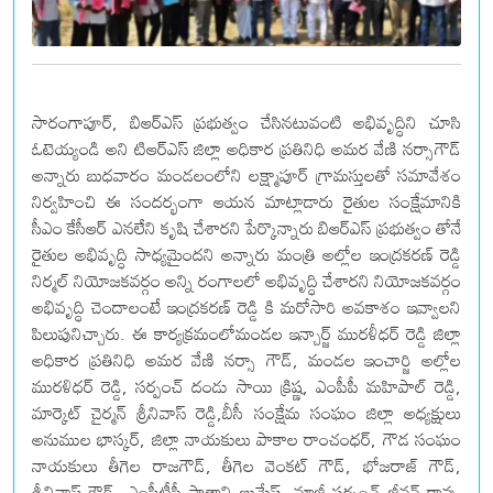
సారంగాపూర్, బిఆర్ఎస్ ప్రభుత్వం చేసినటువంటి అభివృద్ధిని చూసి
ఓటెయ్యండి అని టిఆర్ఎస్ జిల్లా అధికార ప్రతినిధి అమర వేణి నర్సాగౌడ్
అన్నారు బుధవారం మండలంలోని లక్ష్మాపూర్ గ్రామస్తులతో సమావేశం
నిర్వహించి ఈ సందర్భంగా ఆయన మాట్లాడారు రైతుల సంక్షేమానికి
సీఎం కేసీఆర్ ఎనలేని కృషి చేశారని పేర్కొన్నారు బిఆర్ఎస్ ప్రభుత్వం తోనే
రైతుల అభివృద్ధి సాధ్యమైందని అన్నారు మంత్రి అల్లోల ఇంద్రకరణ్ రెడ్డి
నిర్మల్ నియోజకవర్గం అన్ని రంగాలలో అభివృద్ధి చేశారని నియోజకవర్గం
అభివృద్ధి చెందాలంటే ఇంద్రకరణ్ రెడ్డి కి మరోసారి అవకాశం ఇవ్వాలని
పిలుపునిచ్చారు. ఈ కార్యక్రమంలోమండల ఇన్చార్జ్ మురళీధర్ రెడ్డి జిల్లా
అధికార ప్రతినిధి అమర వేణి నర్సా గౌడ్, మండల ఇంచార్జి అల్లోల
మురళిధర్ రెడ్డి, సర్పంచ్ దండు సాయి క్రిష్ణ, ఎంపీపీ మహిపాల్ రెడ్డి,
మార్కెట్ చైర్మన్ శ్రీనివాస్ రెడ్డి,బీసీ సంక్షేమ సంఘం జిల్లా అధ్యక్షులు
అనుముల భాస్కర్, జిల్లా నాయకులు పాకాల రాంచంధర్, గౌడ సంఘం
నాయకులు తీగెల రాజగౌడ్, తీగెల వెంకట్ గౌడ్, భోజరాజ్ గౌడ్,
శ్రీనివాస్ గౌడ్, ఎంపీటీసీ పాతాని బుమేష్, మాజీ సర్పంచ్ జీవన్ రావు,