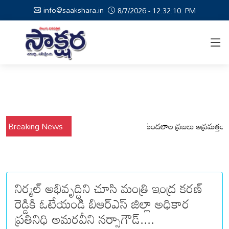
info@saakshara.in
8/7/2026 - 12:32:11: PM
Breaking News
వర్షాల నేపథ్యంలో కోటపల్లి, వేమనపల్లి మండలాల ప్రజలు అప్రమత్తంగా ఉండా
నిర్మల్ అభివృద్ధిని చూసి మంత్రి ఇంద్ర కరణ్
రెడ్డికి ఓటేయండి బిఆర్ఎస్ జిల్లా అధికార
ప్రతినిధి అమరవీని నర్సాగౌడ్....