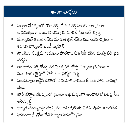
తాజా వార్తలు
వర్షాల నేపథ్యంలో కోటపల్లి, వేమనపల్లి మండలాల ప్రజలు
అప్రమత్తంగా ఉండాలి చెన్నూరు రూరల్ సీఐ ఆర్. కృష్ణ
మున్సిపల్ కమిషనర్‌ను మారుతి ప్రసాద్‌ను మర్యాదపూర్వకంగా
కలిసిన కౌన్సిలర్ ఎండీ ఇమ్రాన్ ​
సాంఘిక సంక్షేమ గురుకుల పాఠశాలనుతనిఖీ చేసిన మున్సిపల్ చైర్
పర్సన్
ఇందారం ఎక్స్‌రోడ్డు వద్ద హెచ్చరిక బోర్డు ఏర్పాటు ప్రమాదాల
నివారణకు జైపూర్ పోలీసుల ప్రత్యేక చర్య
మంచిర్యాల ఆర్టీసీ డిపోలో వినియోగదారులు తీసుకువెళ్లని సామగ్రి
వేలం
భారీ వర్షాల నేపథ్యంలో ప్రజలు అప్రమత్తంగా ఉండాలి కోటపల్లి సీఐ
ఆర్.కృష్ణ
కార్మిక సమస్యలపై మున్సిపల్ కమిషనర్‌కు వినతి పత్రం అందజేత
ఘనంగా శ్రీ గోదాదేవి కల్యాణ మహోత్సవం