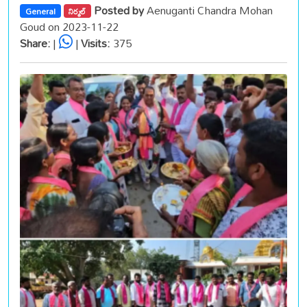
Posted by
Aenuganti Chandra Mohan
General
నిర్మల్
Goud on 2023-11-22
Share:
|
|
Visits:
375