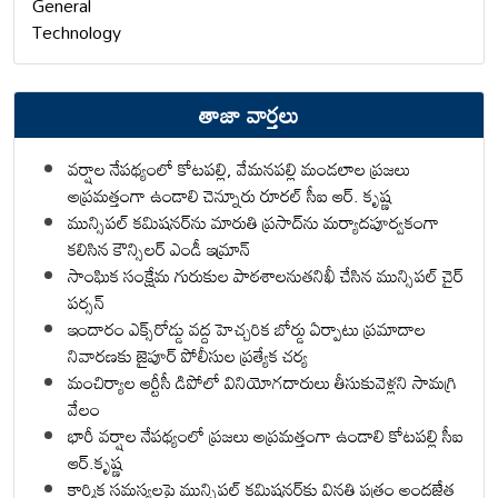
General
Technology
తాజా వార్తలు
వర్షాల నేపథ్యంలో కోటపల్లి, వేమనపల్లి మండలాల ప్రజలు
అప్రమత్తంగా ఉండాలి చెన్నూరు రూరల్ సీఐ ఆర్. కృష్ణ
మున్సిపల్ కమిషనర్‌ను మారుతి ప్రసాద్‌ను మర్యాదపూర్వకంగా
కలిసిన కౌన్సిలర్ ఎండీ ఇమ్రాన్ ​
సాంఘిక సంక్షేమ గురుకుల పాఠశాలనుతనిఖీ చేసిన మున్సిపల్ చైర్
పర్సన్
ఇందారం ఎక్స్‌రోడ్డు వద్ద హెచ్చరిక బోర్డు ఏర్పాటు ప్రమాదాల
నివారణకు జైపూర్ పోలీసుల ప్రత్యేక చర్య
మంచిర్యాల ఆర్టీసీ డిపోలో వినియోగదారులు తీసుకువెళ్లని సామగ్రి
వేలం
భారీ వర్షాల నేపథ్యంలో ప్రజలు అప్రమత్తంగా ఉండాలి కోటపల్లి సీఐ
ఆర్.కృష్ణ
కార్మిక సమస్యలపై మున్సిపల్ కమిషనర్‌కు వినతి పత్రం అందజేత