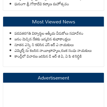
ఘనంగా శ్రీ గోదాదేవి కల్యాణ మహోత్సవం
Most Viewed News
పదవతరగతి విద్యార్థుల ఆత్మీయ వీడుకోలు సమావేశం
జనం మెచ్చిన నేతకు జన్మదిన శుభాకాంక్షలు
నూతన ఎస్సై ని కలిసిన ఎస్ ఆర్ ఎ నాయకులు
ఎమ్మెల్యే ను కలసిన నాయీబ్రాహ్మణ,రజక సంఘ నాయకులు
కాండ్లీలో విచారణ జరిపిన డి ఆర్ d ఏ, ఏ పి d సిద్ధికి
Advertisement