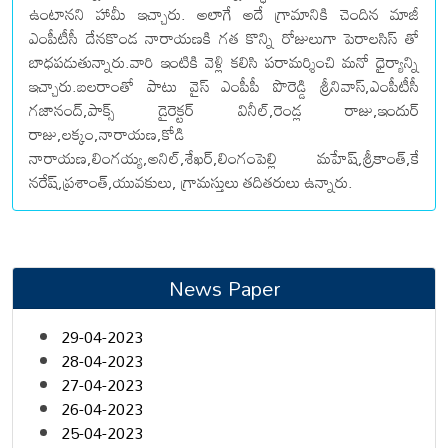
ఉంటానని హామీ ఇచ్చారు. అలాగే అదే గ్రామానికి చెందిన మాజీ
ఎంపీటీసీ దేనకొండ నారాయణకి గత కొన్ని రోజులుగా పెరాలసిస్ తో
బాధపడుతున్నారు.వారి ఇంటికి వెళ్లి కలిసి పరామర్శించి మనో ధైర్యాన్ని
ఇచ్చారు.బలరాంతో పాటు వైస్ ఎంపీపీ పొరెడ్డి శ్రీనివాస్,ఎంపీటీసీ
గజానంద్,పాక్స్ డైరెక్టర్ వినీల్,రెండ్ల రాజు,ఇందుర్
రాజు,లక్కం,నారాయణ,కోడి
నారాయణ,లింగయ్య,అనిల్,శేఖర్,లింగంపెల్లి మహేష్,శ్రీకాంత్,కే
నరేష్,ప్రశాంత్,యువకులు, గ్రామస్తులు తదితరులు ఉన్నారు.
News Paper
29-04-2023
28-04-2023
27-04-2023
26-04-2023
25-04-2023