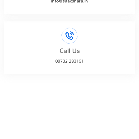
info@saakshara.in
Call Us
08732 293191