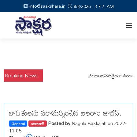
info@saakshara.in
8/8/2026 - 3:7:8: AM
ర్షాల నేపథ్యంలో కోటపల్లి, వేమనపల్లి మండలాల ప్రజలు అప్రమత్తంగా ఉండాలి చెన్న
Breaking News
బాధితులను పరామర్శించిన బలరాం జాదవ్.
Posted by
Nagula Bakkaiah on 2022-
General
ఆదిలాబాద్
11-05