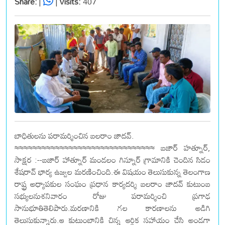
Share:
|
|
Visits:
407
బాధితులను పరామర్శించిన బలరాం జాదవ్.
≈≈≈≈≈≈≈≈≈≈≈≈≈≈≈≈≈≈≈≈≈≈≈≈≈≈≈≈≈≈≈ బజార్ హత్నూర్,
సాక్షర :--బజార్ హాత్నూర్ మండలం గిన్నూర్ గ్రామానికి చెందిన సిడం
శేషరావ్ భార్య ఉజ్వల మరణించింది.ఈ విషయం తెలుసుకున్న తెలంగాణ
రాష్ట్ర అధ్యాపకుల సంఘం ప్రధాన కార్యదర్శి బలరాం జాదవ్ కుటుంబ
సభ్యులనుశనివారం రోజు పరామర్శించి ప్రగాఢ
సానుభూతితెలిపారు.మరణానికి గల కారణాలను అడిగి
తెలుసుకున్నారు.ఆ కుటుంబానికి చిన్న ఆర్థిక సహాయం చేసి అండగా