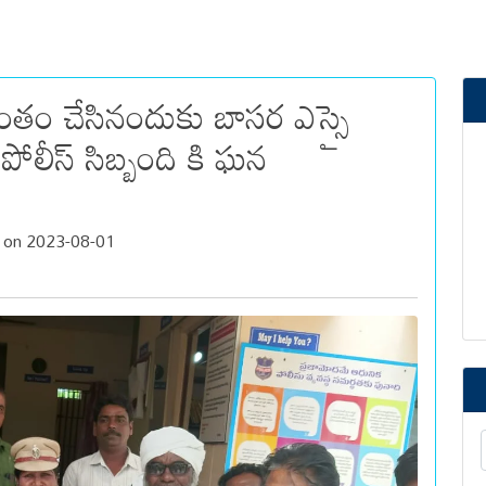
తం చేసినందుకు బాసర ఎస్సై
పోలీస్ సిబ్బంది కి ఘన
 on 2023-08-01