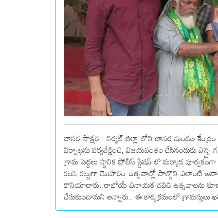
బాసర సాక్షర : నిర్మల్ జిల్లా లోని బాసర మండల కేంద్ర
ఏర్పాట్లను పర్యవేక్షించి, విజయవంతం చేసినందుకు ఎస్సై గణే
గ్రామ పెద్దలు స్థానిక పోలీస్ స్టేషన్ లో మర్యాద పూర్
కలసి కట్టుగా మొహరం ఉత్సవాల్లో పాల్గొని ఎలాంటి 
కొనియాడారు..రాబోయే వినాయక చవితి ఉత్సవాలను క
చేసుకుందామని అన్నారు.. ఈ కార్యక్రమంలో గ్రామస్తులు ఖలీ