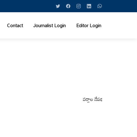
Contact
Journalist Login
Editor Login
వర్షాల నేపథ్యంలో కోటపల్లి, వేమనపల్లి మ