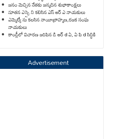
జనం మెచ్చిన నేతకు జన్మదిన శుభాకాంక్షలు
నూతన ఎస్సై ని కలిసిన ఎస్ ఆర్ ఎ నాయకులు
ఎమ్మెల్యే ను కలసిన నాయీబ్రాహ్మణ,రజక సంఘ
నాయకులు
కాండ్లీలో విచారణ జరిపిన డి ఆర్ d ఏ, ఏ పి d సిద్ధికి
Advertisement