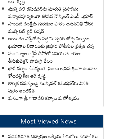
ఆర్. కృష్ణ
మున్సిపల్ కమిషనర్‌ను మారుతి ప్రసాద్‌ను
మర్యాదపూర్వకంగా కలిసిన కౌన్సిలర్ ఎండీ ఇమ్రాన్ ​
సాంఘిక సంక్షేమ గురుకుల పాఠశాలనుతనిఖీ చేసిన
మున్సిపల్ చైర్ పర్సన్
ఇందారం ఎక్స్‌రోడ్డు వద్ద హెచ్చరిక బోర్డు ఏర్పాటు
ప్రమాదాల నివారణకు జైపూర్ పోలీసుల ప్రత్యేక చర్య
మంచిర్యాల ఆర్టీసీ డిపోలో వినియోగదారులు
తీసుకువెళ్లని సామగ్రి వేలం
భారీ వర్షాల నేపథ్యంలో ప్రజలు అప్రమత్తంగా ఉండాలి
కోటపల్లి సీఐ ఆర్.కృష్ణ
కార్మిక సమస్యలపై మున్సిపల్ కమిషనర్‌కు వినతి
పత్రం అందజేత
ఘనంగా శ్రీ గోదాదేవి కల్యాణ మహోత్సవం
Most Viewed News
పదవతరగతి విద్యార్థుల ఆత్మీయ వీడుకోలు సమావేశం