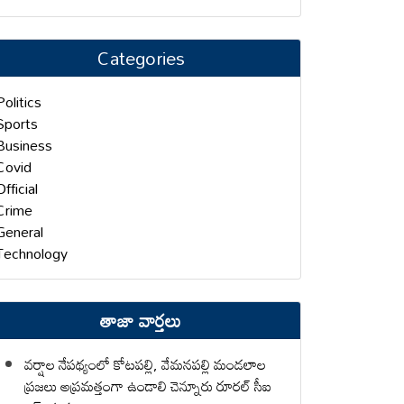
Categories
Politics
Sports
Business
Covid
Official
Crime
General
Technology
తాజా వార్తలు
వర్షాల నేపథ్యంలో కోటపల్లి, వేమనపల్లి మండలాల
ప్రజలు అప్రమత్తంగా ఉండాలి చెన్నూరు రూరల్ సీఐ