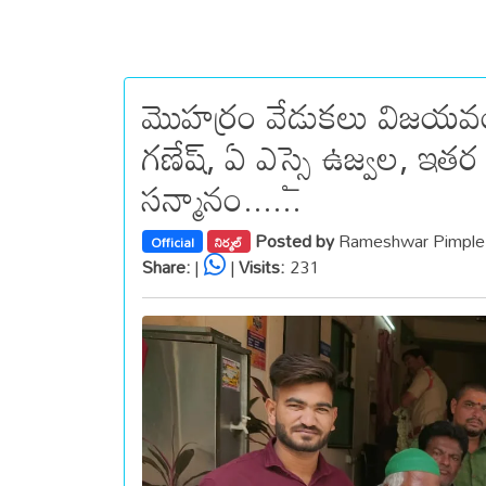
మొహర్రం వేడుకలు విజయవం
గణేష్, ఏ ఎస్సై ఉజ్వల, ఇతర 
సన్మానం......
Posted by
Rameshwar Pimple
Official
నిర్మల్
Share:
|
|
Visits:
231