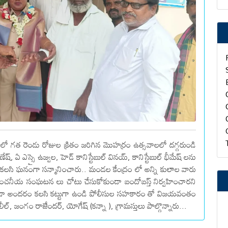
ం లో గత రెండు రోజుల క్రితం జరిగిన మొహర్రం ఉత్సవాలలో దగ్గరుండి
ష్, ఏ ఎస్సై ఉజ్వల, హెడ్ కానిస్టేబుల్ వినయ్, కానిస్టేబుల్ భీమేష్ లను
వకంగా కలసి ఘనంగా సన్మానించారు.. మండల కేంద్రం లో అన్ని కులాల వారు
అవాంచనీయ సంఘటన లు చోటు చేసుకోకుండా బందోబస్త్ నిర్వహించారని
ూడా అందరం కలసి కట్టుగా ఉండి పోలీసుల సహకారం తో విజయవంతం
ల్, జంగం రాజేందర్, యోగేష్ (కన్నా ), గ్రామస్తులు పాల్గొన్నారు...