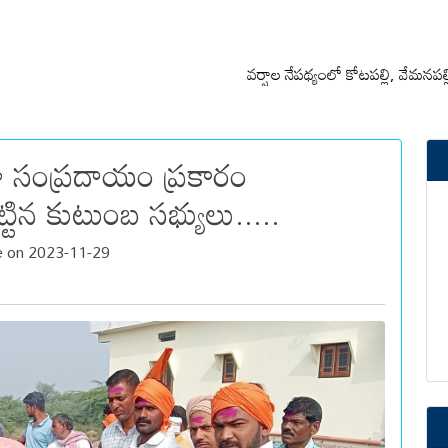
వర్షాల నేపథ్యంలో కోటపల్లి, వేమనపల్లి మండ
 సంప్రదాయం ప్రకారం
్టిన కుటుంబ సభ్యులు.....
 on 2023-11-29