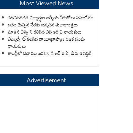
Most Viewed News
పదవతరగతి విద్యార్థుల ఆత్మీయ వీడుకోలు సమావేశం
జనం మెచ్చిన నేతకు జన్మదిన శుభాకాంక్షలు
నూతన ఎస్సై ని కలిసిన ఎస్ ఆర్ ఎ నాయకులు
ఎమ్మెల్యే ను కలసిన నాయీబ్రాహ్మణ,రజక సంఘ
నాయకులు
కాండ్లీలో విచారణ జరిపిన డి ఆర్ d ఏ, ఏ పి d సిద్ధికి
Advertisement