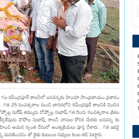
ంలో గల రవీంద్రపూర్ కాలనీలో బసవన్నకు హిందూ సాంప్రదాయం ప్రకారం
... గత 25 సంవత్సరాల నుండి బాసరలోని రవీంద్రపుర్ కాలనికి చెందిన
ప్పోల్ల సురేష్ తమ్ముడు డోప్పోల్ల సుభాష్ గత రెండు సంవత్సరాల క్రితం
ీర్తిశేషుడు డొపోల సుభాష్, కాలనీ వాసుల కోరిక మేరకు బసవన్న కు
ించి ఆయన స్వంత చేనులో అంత్యక్రియలు పూర్తి చేశారు.. గత ఇరవై
 మరణించడం తో రైతు కుటుంబ సభ్యులు కంట తడి పెట్టారు...