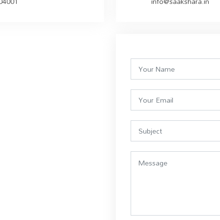
504001
info@saakshara.in