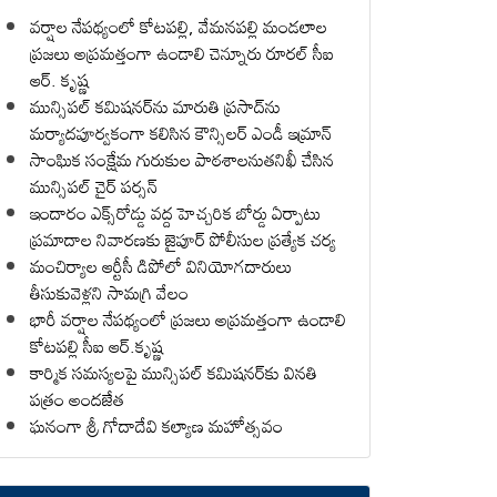
వర్షాల నేపథ్యంలో కోటపల్లి, వేమనపల్లి మండలాల
ప్రజలు అప్రమత్తంగా ఉండాలి చెన్నూరు రూరల్ సీఐ
ఆర్. కృష్ణ
మున్సిపల్ కమిషనర్‌ను మారుతి ప్రసాద్‌ను
మర్యాదపూర్వకంగా కలిసిన కౌన్సిలర్ ఎండీ ఇమ్రాన్ ​
సాంఘిక సంక్షేమ గురుకుల పాఠశాలనుతనిఖీ చేసిన
మున్సిపల్ చైర్ పర్సన్
ఇందారం ఎక్స్‌రోడ్డు వద్ద హెచ్చరిక బోర్డు ఏర్పాటు
ప్రమాదాల నివారణకు జైపూర్ పోలీసుల ప్రత్యేక చర్య
మంచిర్యాల ఆర్టీసీ డిపోలో వినియోగదారులు
తీసుకువెళ్లని సామగ్రి వేలం
భారీ వర్షాల నేపథ్యంలో ప్రజలు అప్రమత్తంగా ఉండాలి
కోటపల్లి సీఐ ఆర్.కృష్ణ
కార్మిక సమస్యలపై మున్సిపల్ కమిషనర్‌కు వినతి
పత్రం అందజేత
ఘనంగా శ్రీ గోదాదేవి కల్యాణ మహోత్సవం