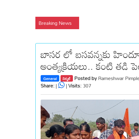
Breaking News
బాసర లో బసవన్నకు హిందూ
అంత్యక్రియలు.. కంటి తడి పెట
Posted by
Rameshwar Pimple
General
నిర్మల్
Share:
|
|
Visits:
307