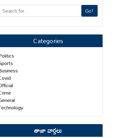
Go!
Categories
Politics
Sports
Business
Covid
Official
Crime
General
Technology
తాజా వార్తలు