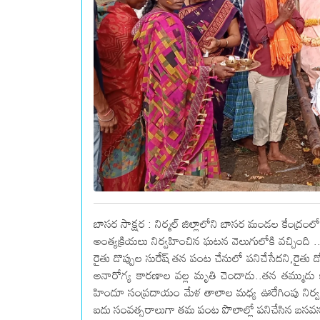
బాసర సాక్షర : నిర్మల్ జిల్లాలోని బాసర మండల కేంద్ర
అంత్యక్రియలు నిర్వహించిన ఘటన వెలుగులోకి వచ్చింది 
రైతు డొప్పుల సురేష్ తన పంట చేనులో పనిచేసేదని,రైతు డో
అనారోగ్య కారణాల వల్ల మృతి చెందాడు..తన తమ్ముడు క
హిందూ సంప్రదాయం మేళ తాలాల మధ్య ఊరేగింపు నిర్వహ
ఐదు సంవత్సరాలుగా తమ పంట పొలాల్లో పనిచేసిన బసవన్న