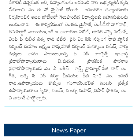
దేశానికి వెన్నెముక అని, దివ్యాంగులను ఆదరించి వారి అభ్యున్నతికి కృషి
చేయాలని ఎం ఈ వో మైసాజీ కోరారు.. అనంతరం దివ్యాంగులకు
నిర్వహించిన ఆటల పోటీలలో గెలుపొందిన విద్యార్థులకు బహుమతులను
అందించారు... ఈ కార్యక్రమంలో ఎంఈఓ మైసాజీ, ఎంపీడీవో నాగనాథ్,
తహసిల్దార్ నారాయణ,ఆర్ ఐ నారాయణ పటేల్, బాసర ఎస్సై మహేష్,
ఎంపి పి సునీత విశ్వ నాథ్ పటేల్, వైస్ ఎం పిపి నర్సింగ రావు,స్థానిక
సర్పంచ్ దయాల లక్ష్మణ రావు,మాజీ సర్పంచ్ మమ్మాయి రమేష్, వార్డు
సభ్యులు నానం సాయిలు,జడ్పి పి ఎస్ కాంప్లెక్స్ ఇంచార్జి
ప్రధానోపాధ్యాయురాలు బి.మమత, ప్రాథమిక పాఠశాల
ప్రధానోపాధ్యాయుడు ఎం. ఏ. లతీఫ్ .. గర్ల్స్ హైస్కూల్ పీజి హెచ్ ఎం.
గీత, జడ్పి పి ఎస్ ఉర్దూ మీడియo పీజి హెచ్ ఎం. అమర్
నాథ్,ఉపాధ్యాయులు కొక్కుల గంగాధర్,భవిత సెంటర్ ప్రత్యేక
ఉపాధ్యాయురాలు స్నేహ, విజయ్, సి ఆర్పీ మహేష్ ,నిసార్ ఫాతిమ, ఎం.
ఏ వాహిద్ పాల్గొన్నారు..
News Paper