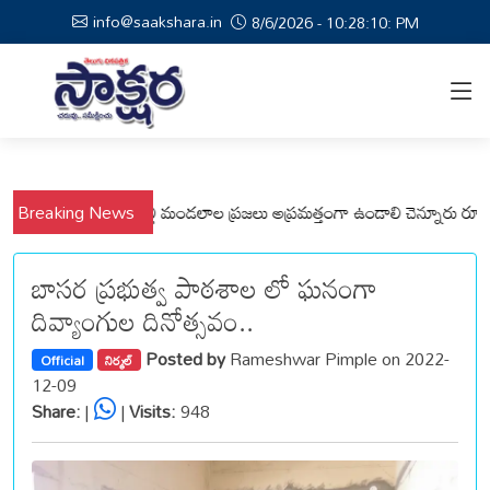
info@saakshara.in
8/6/2026 - 10:28:11: PM
ంలో కోటపల్లి, వేమనపల్లి మండలాల ప్రజలు అప్రమత్తంగా ఉండాలి చెన్నూరు రూరల్ సీ
Breaking News
బాసర ప్రభుత్వ పాఠశాల లో ఘనంగా
దివ్యాంగుల దినోత్సవం..
Posted by
Rameshwar Pimple on 2022-
Official
నిర్మల్
12-09
Share:
|
|
Visits:
948