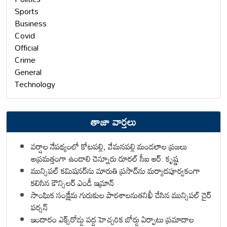
Sports
Business
Covid
Official
Crime
General
Technology
తాజా వార్తలు
వర్షాల నేపథ్యంలో కోటపల్లి, వేమనపల్లి మండలాల ప్రజలు
అప్రమత్తంగా ఉండాలి చెన్నూరు రూరల్ సీఐ ఆర్. కృష్ణ
మున్సిపల్ కమిషనర్‌ను మారుతి ప్రసాద్‌ను మర్యాదపూర్వకంగా
కలిసిన కౌన్సిలర్ ఎండీ ఇమ్రాన్ ​
సాంఘిక సంక్షేమ గురుకుల పాఠశాలనుతనిఖీ చేసిన మున్సిపల్ చైర్
పర్సన్
ఇందారం ఎక్స్‌రోడ్డు వద్ద హెచ్చరిక బోర్డు ఏర్పాటు ప్రమాదాల