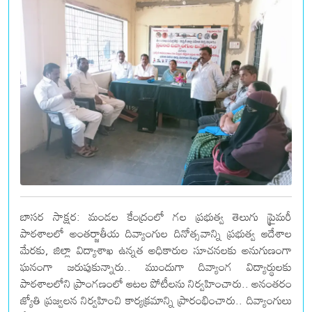
బాసర సాక్షర: మండల కేంద్రంలో గల ప్రభుత్వ తెలుగు ప్రైమరీ
పాఠశాలలో అంతర్జాతీయ దివ్యాంగుల దినోత్సవాన్ని ప్రభుత్వ ఆదేశాల
మేరకు, జిల్లా విద్యాశాఖ ఉన్నత అధికారుల సూచనలకు అనుగుణంగా
ఘనంగా జరుపుకున్నారు.. ముందుగా దివ్యాంగ విద్యార్థులకు
పాఠశాలలోని ప్రాంగణంలో ఆటల పోటీలను నిర్వహించారు.. అనంతరం
జ్యోతి ప్రజ్వలన నిర్వహించి కార్యక్రమాన్ని ప్రారంభించారు.. దివ్యాంగులు