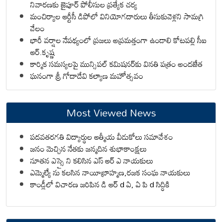
నివారణకు జైపూర్ పోలీసుల ప్రత్యేక చర్య
మంచిర్యాల ఆర్టీసీ డిపోలో వినియోగదారులు తీసుకువెళ్లని సామగ్రి
వేలం
భారీ వర్షాల నేపథ్యంలో ప్రజలు అప్రమత్తంగా ఉండాలి కోటపల్లి సీఐ
ఆర్.కృష్ణ
కార్మిక సమస్యలపై మున్సిపల్ కమిషనర్‌కు వినతి పత్రం అందజేత
ఘనంగా శ్రీ గోదాదేవి కల్యాణ మహోత్సవం
Most Viewed News
పదవతరగతి విద్యార్థుల ఆత్మీయ వీడుకోలు సమావేశం
జనం మెచ్చిన నేతకు జన్మదిన శుభాకాంక్షలు
నూతన ఎస్సై ని కలిసిన ఎస్ ఆర్ ఎ నాయకులు
ఎమ్మెల్యే ను కలసిన నాయీబ్రాహ్మణ,రజక సంఘ నాయకులు
కాండ్లీలో విచారణ జరిపిన డి ఆర్ d ఏ, ఏ పి d సిద్ధికి