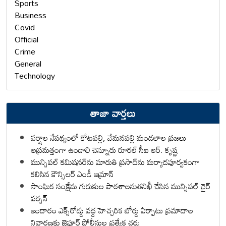
Sports
Business
Covid
Official
Crime
General
Technology
తాజా వార్తలు
వర్షాల నేపథ్యంలో కోటపల్లి, వేమనపల్లి మండలాల ప్రజలు
అప్రమత్తంగా ఉండాలి చెన్నూరు రూరల్ సీఐ ఆర్. కృష్ణ
మున్సిపల్ కమిషనర్‌ను మారుతి ప్రసాద్‌ను మర్యాదపూర్వకంగా
కలిసిన కౌన్సిలర్ ఎండీ ఇమ్రాన్ ​
సాంఘిక సంక్షేమ గురుకుల పాఠశాలనుతనిఖీ చేసిన మున్సిపల్ చైర్
పర్సన్
ఇందారం ఎక్స్‌రోడ్డు వద్ద హెచ్చరిక బోర్డు ఏర్పాటు ప్రమాదాల
నివారణకు జైపూర్ పోలీసుల ప్రత్యేక చర్య