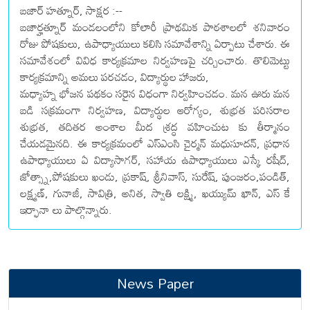
బజార్ హత్నూర్, సాక్షర :--
బజార్హత్నూర్ మండలంలోని కోలారీ ప్రాథమిక పాఠశాలలో శనివారం
రోజు పోషకులు, ఉపాధ్యాయులు కలిసి సమావేశాన్ని ఏర్పాటు చేశారు. ఈ
సమావేశంలో వివిధ కార్యక్రమాల నిర్వహణపై చర్చించారు. తొలిమెట్టు
కార్యక్రమాన్ని అమలు పరచడం, విద్యార్థుల హాజరు,
మధ్యాహ్న భోజన పథకం సరైన విధంగా నిర్వహించడం. మన ఊరు మన
బడి సక్రమంగా నిర్వహణ, విద్యార్థుల ఆరోగ్యం, శుభ్రత పరిసరాల
శుభ్రత, తదితర అంశాల మీద శ్రద్ధ వహించుట కు తీర్మానం
చేయడమైనది. ఈ కార్యక్రమంలో ఎస్ఎంసి చైర్మన్ మధుసూదన్, ప్రధాన
ఉపాధ్యాయులు ఏ విద్యాసాగర్, సహాయ ఉపాధ్యాయులు ఎస్కే రషీద్,
జోత్స్నా,పోషకులు ఖండు, ప్రకాష్, శ్రీనివాస్, సురేష్, పుంజరం,పండిత్,
లక్ష్మణ్, గునాజీ, సావిత్రి, అనిత, స్వాతి లక్ష్మి, ఖయ్యుమ్ ఖాన్, ఎస్ కే
ఇర్ఫానా లు పాల్గొన్నారు.
News Paper