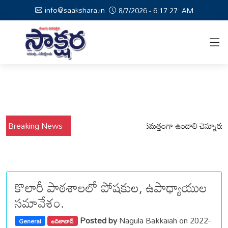
info@saakshara.in
8/7/2026 - 6:17:28: AM
్యంలో కోటపల్లి, వేమనపల్లి మండలాల ప్రజలు అప్రమత్తంగా ఉండాలి చెన్నూరు రూరల్ 
Breaking News
కొలారీ పాఠశాలలో పోషకుల, ఉపాధ్యాయుల
సమావేశం.
Posted by
Nagula Bakkaiah on 2022-
General
ఆదిలాబాద్