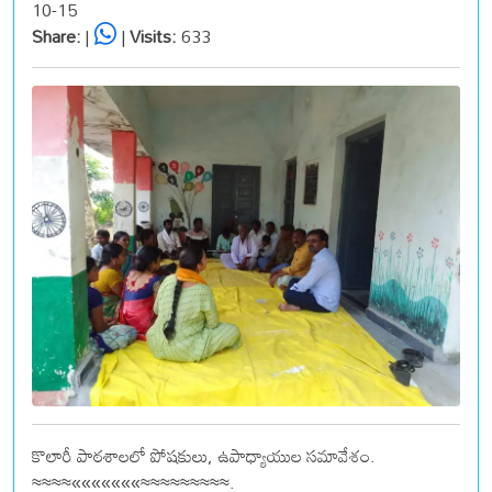
10-15
Share:
|
|
Visits:
633
కొలారీ పాఠశాలలో పోషకులు, ఉపాధ్యాయుల సమావేశం.
≈≈≈≈«««««««≈≈≈≈≈≈≈≈≈.