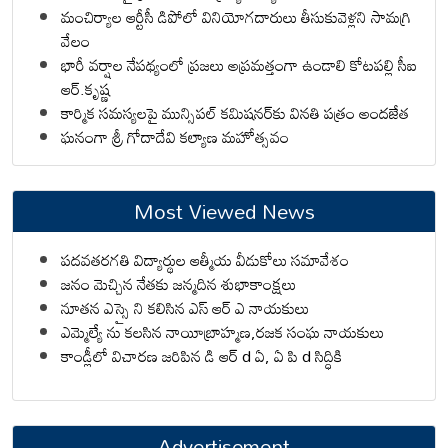
మంచిర్యాల ఆర్టీసీ డిపోలో వినియోగదారులు తీసుకువెళ్లని సామగ్రి
వేలం
భారీ వర్షాల నేపథ్యంలో ప్రజలు అప్రమత్తంగా ఉండాలి కోటపల్లి సీఐ
ఆర్.కృష్ణ
కార్మిక సమస్యలపై మున్సిపల్ కమిషనర్‌కు వినతి పత్రం అందజేత
ఘనంగా శ్రీ గోదాదేవి కల్యాణ మహోత్సవం
Most Viewed News
పదవతరగతి విద్యార్థుల ఆత్మీయ వీడుకోలు సమావేశం
జనం మెచ్చిన నేతకు జన్మదిన శుభాకాంక్షలు
నూతన ఎస్సై ని కలిసిన ఎస్ ఆర్ ఎ నాయకులు
ఎమ్మెల్యే ను కలసిన నాయీబ్రాహ్మణ,రజక సంఘ నాయకులు
కాండ్లీలో విచారణ జరిపిన డి ఆర్ d ఏ, ఏ పి d సిద్ధికి
Advertisement