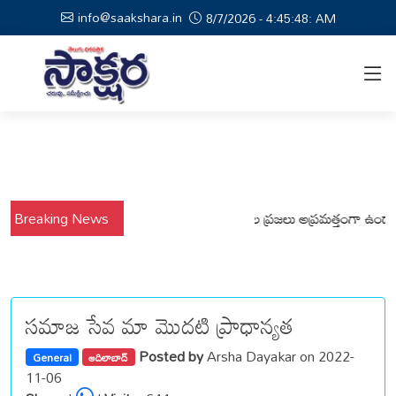
info@saakshara.in
8/7/2026 - 4:45:49: AM
వర్షాల నేపథ్యంలో కోటపల్లి, వేమనపల్లి మండలాల ప్రజలు అప్రమత్తంగా ఉండాలి చెన
Breaking News
సమాజ సేవ మా మొదటి ప్రాధాన్యత
Posted by
Arsha Dayakar on 2022-
General
ఆదిలాబాద్
11-06