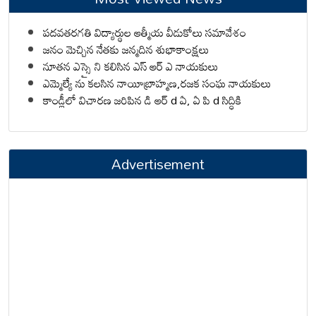
పదవతరగతి విద్యార్థుల ఆత్మీయ వీడుకోలు సమావేశం
జనం మెచ్చిన నేతకు జన్మదిన శుభాకాంక్షలు
నూతన ఎస్సై ని కలిసిన ఎస్ ఆర్ ఎ నాయకులు
ఎమ్మెల్యే ను కలసిన నాయీబ్రాహ్మణ,రజక సంఘ నాయకులు
కాండ్లీలో విచారణ జరిపిన డి ఆర్ d ఏ, ఏ పి d సిద్ధికి
Advertisement