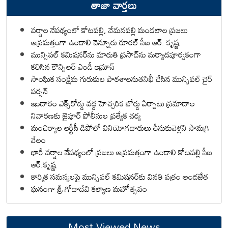
తాజా వార్తలు
వర్షాల నేపథ్యంలో కోటపల్లి, వేమనపల్లి మండలాల ప్రజలు
అప్రమత్తంగా ఉండాలి చెన్నూరు రూరల్ సీఐ ఆర్. కృష్ణ
మున్సిపల్ కమిషనర్‌ను మారుతి ప్రసాద్‌ను మర్యాదపూర్వకంగా
కలిసిన కౌన్సిలర్ ఎండీ ఇమ్రాన్ ​
సాంఘిక సంక్షేమ గురుకుల పాఠశాలనుతనిఖీ చేసిన మున్సిపల్ చైర్
పర్సన్
ఇందారం ఎక్స్‌రోడ్డు వద్ద హెచ్చరిక బోర్డు ఏర్పాటు ప్రమాదాల
నివారణకు జైపూర్ పోలీసుల ప్రత్యేక చర్య
మంచిర్యాల ఆర్టీసీ డిపోలో వినియోగదారులు తీసుకువెళ్లని సామగ్రి
వేలం
భారీ వర్షాల నేపథ్యంలో ప్రజలు అప్రమత్తంగా ఉండాలి కోటపల్లి సీఐ
ఆర్.కృష్ణ
కార్మిక సమస్యలపై మున్సిపల్ కమిషనర్‌కు వినతి పత్రం అందజేత
ఘనంగా శ్రీ గోదాదేవి కల్యాణ మహోత్సవం
Most Viewed News