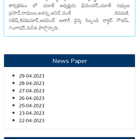
కార్యక్రమం లో యూత్ అధ్యక్షుడు ప్రేమెందర్,యూత్ సభ్యులు
ప్రసాద్,రాములు,అశన్న,అనిల్,వంశీ ,శివమణి,
సతీష్,శివకుమార్,అరవింద్ అలాగే వైద్య సిబ్బంది డాక్టర్ గౌతమ్,
గంగాధర్,సునీత పాల్గొన్నారు .
News Paper
29-04-2023
28-04-2023
27-04-2023
26-04-2023
25-04-2023
23-04-2023
22-04-2023