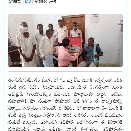
Share:
|
|
Visits:
644
తలమడుగు మండల కేంద్రం లో గల బ్లూ భీమ్ యూత్ ఆధ్వర్యంలో ఉచిత
కంటి వైద్య శిభిరం నిర్వహించడం జరిగింది.ఈ సందర్భంగా యూత్
అధ్యక్షుడు గొంటిముక్కుల ప్రేమెందర్ మాట్లాడుతూ పుట్టిన ఉరుకు,
సమాజానికి మా వంతుగా సామాజిక సేవ కోసం ఈ కార్యక్రమాన్ని
ఏర్పాటు చెయ్యడం జరిగిందనీ ఈ శిబిరం లో దాదాపుగా 64 మంది కి
కంటి వైద్య పరీక్షలు నిర్వహించి వారికి అవసరం అయిన మందులను
పంపిణీ చెయ్యడం జరిగిందనీ తెలిపారు అదే విధంగా ఈ శిబిరానికి
సహకరించిన ఆరాధ్య అప్టికల్స్ వారికి కృతజ్ఞతలు తెలిపారు.ఈ