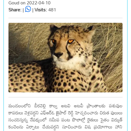
Goud on 2022-04-10
Share:
|
|
Visits:
481
మండలంలోని బీరవెల్లి కాల్వ అటవి అటవీ ప్రాంతాలకు పశువుల
కాపరులు వెళ్లవద్దని ఎఫ్ఆర్ఓ జైపాల్ రెడ్డి హెచ్చరించారు చిరుత పులులు
సంచరిస్తున్న నేపథ్యంలో సమీప పంట పొలాల్లో రైతులు సైతం విద్యుత్
కంచెలను ఏర్పాటు చేయవద్దని సూచించారు విష ప్రయోగాలు హాని