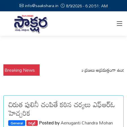
info@saakshara.in
8/9/2026 - 6:20:52: AM
వర్షాల నేపథ్యంలో కోటపల్లి, వేమనపల్లి మండలాల ప్రజలు అప్రమత్తంగా ఉండాలి చెన
Breaking News
చిరుత పులినీ చంపితే కఠిన చర్యలు ఎఫ్ఆర్ఓ
హెచ్చరిక
Posted by
Aenuganti Chandra Mohan
General
నిర్మల్