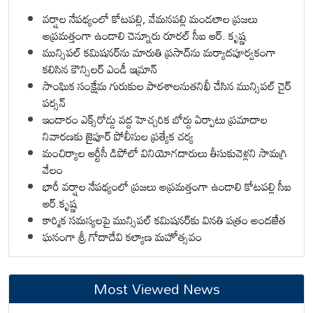
వర్షాల నేపథ్యంలో కోటపల్లి, వేమనపల్లి మండలాల ప్రజలు
అప్రమత్తంగా ఉండాలి చెన్నూరు రూరల్ సీఐ ఆర్. కృష్ణ
మున్సిపల్ కమిషనర్‌ను మారుతి ప్రసాద్‌ను మర్యాదపూర్వకంగా
కలిసిన కౌన్సిలర్ ఎండీ ఇమ్రాన్ ​
సాంఘిక సంక్షేమ గురుకుల పాఠశాలనుతనిఖీ చేసిన మున్సిపల్ చైర్
పర్సన్
ఇందారం ఎక్స్‌రోడ్డు వద్ద హెచ్చరిక బోర్డు ఏర్పాటు ప్రమాదాల
నివారణకు జైపూర్ పోలీసుల ప్రత్యేక చర్య
మంచిర్యాల ఆర్టీసీ డిపోలో వినియోగదారులు తీసుకువెళ్లని సామగ్రి
వేలం
భారీ వర్షాల నేపథ్యంలో ప్రజలు అప్రమత్తంగా ఉండాలి కోటపల్లి సీఐ
ఆర్.కృష్ణ
కార్మిక సమస్యలపై మున్సిపల్ కమిషనర్‌కు వినతి పత్రం అందజేత
ఘనంగా శ్రీ గోదాదేవి కల్యాణ మహోత్సవం
Most Viewed News