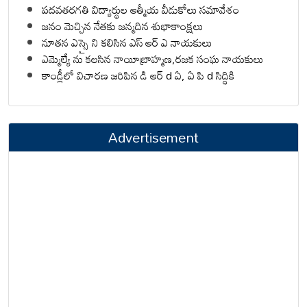
పదవతరగతి విద్యార్థుల ఆత్మీయ వీడుకోలు సమావేశం
జనం మెచ్చిన నేతకు జన్మదిన శుభాకాంక్షలు
నూతన ఎస్సై ని కలిసిన ఎస్ ఆర్ ఎ నాయకులు
ఎమ్మెల్యే ను కలసిన నాయీబ్రాహ్మణ,రజక సంఘ నాయకులు
కాండ్లీలో విచారణ జరిపిన డి ఆర్ d ఏ, ఏ పి d సిద్ధికి
Advertisement