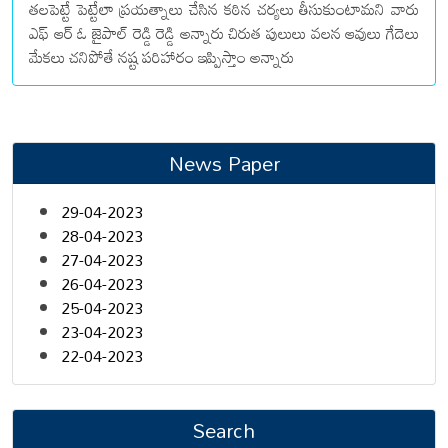
తలపెట్టే పెట్టేలా ప్రయత్నాలు చేసిన కఠిన చర్యలు తీసుకుంటామని వారు
ఎఫ్ ఆర్ ఓ జైపాల్ రెడ్డి రెడ్డి అన్నారు చిరుత పులులు వలన ఆవులు గేదెలు
మేకలు చనిపోతే నష్ట పరిహారం ఇప్పిస్తాం అన్నారు
News Paper
29-04-2023
28-04-2023
27-04-2023
26-04-2023
25-04-2023
23-04-2023
22-04-2023
Search