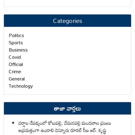
Categories
Politics
Sports
Business
Covid
Official
Crime
General
Technology
తాజా వార్తలు
వర్షాల నేపథ్యంలో కోటపల్లి, వేమనపల్లి మండలాల ప్రజలు
అప్రమత్తంగా ఉండాలి చెన్నూరు రూరల్ సీఐ ఆర్. కృష్ణ