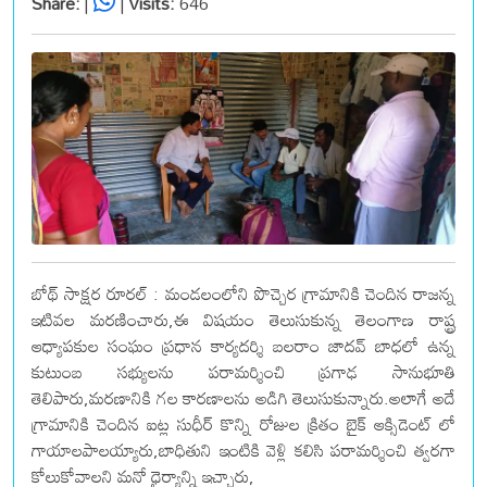
Share:
|
|
Visits:
646
బోథ్ సాక్షర రూరల్ : మండలంలోని పొచ్చెర గ్రామానికి చెందిన రాజన్న
ఇటివల మరణించారు,ఈ విషయం తెలుసుకున్న తెలంగాణ రాష్ట్ర
ఆధ్యాపకుల సంఘం ప్రధాన కార్యదర్శి బలరాం జాదవ్ బాధలో ఉన్న
కుటుంబ సభ్యులను పరామర్శించి ప్రగాఢ సానుభూతి
తెలిపారు,మరణానికి గల కారణాలను అడిగి తెలుసుకున్నారు.అలాగే అదే
గ్రామానికి చెందిన ఐట్ల సుధీర్ కొన్ని రోజుల క్రితం బైక్ ఆక్సిడెంట్ లో
గాయాలపాలయ్యారు,బాధితుని ఇంటికి వెళ్లి కలిసి పరామర్శించి త్వరగా
కోలుకోవాలని మనో ధైర్యాన్ని ఇచ్చారు,