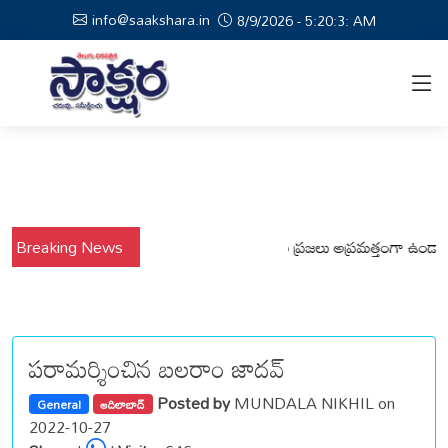
info@saakshara.in
8/9/2026 - 5:20:4: AM
వర్షాల నేపథ్యంలో కోటపల్లి, వేమనపల్లి మండలాల ప్రజలు అప్రమత్తంగా ఉండాలి చెన్
Breaking News
పరామర్శించిన బలరాం జాదవ్
Posted by
MUNDALA NIKHIL on
General
ఆదిలాబాద్
2022-10-27