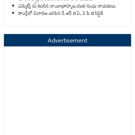
ఎమ్మెల్యే ను కలసిన నాయీబ్రాహ్మణ,రజక సంఘ నాయకులు
కాండ్లీలో విచారణ జరిపిన డి ఆర్ d ఏ, ఏ పి d సిద్ధికి
Advertisement