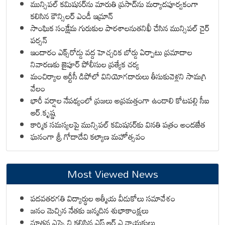
మున్సిపల్ కమిషనర్‌ను మారుతి ప్రసాద్‌ను మర్యాదపూర్వకంగా
కలిసిన కౌన్సిలర్ ఎండీ ఇమ్రాన్ ​
సాంఘిక సంక్షేమ గురుకుల పాఠశాలనుతనిఖీ చేసిన మున్సిపల్ చైర్
పర్సన్
ఇందారం ఎక్స్‌రోడ్డు వద్ద హెచ్చరిక బోర్డు ఏర్పాటు ప్రమాదాల
నివారణకు జైపూర్ పోలీసుల ప్రత్యేక చర్య
మంచిర్యాల ఆర్టీసీ డిపోలో వినియోగదారులు తీసుకువెళ్లని సామగ్రి
వేలం
భారీ వర్షాల నేపథ్యంలో ప్రజలు అప్రమత్తంగా ఉండాలి కోటపల్లి సీఐ
ఆర్.కృష్ణ
కార్మిక సమస్యలపై మున్సిపల్ కమిషనర్‌కు వినతి పత్రం అందజేత
ఘనంగా శ్రీ గోదాదేవి కల్యాణ మహోత్సవం
Most Viewed News
పదవతరగతి విద్యార్థుల ఆత్మీయ వీడుకోలు సమావేశం
జనం మెచ్చిన నేతకు జన్మదిన శుభాకాంక్షలు
నూతన ఎస్సై ని కలిసిన ఎస్ ఆర్ ఎ నాయకులు