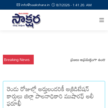
info@saakshara.in
8/7/2026 - 1:41:27: AM
ర్షాల నేపథ్యంలో కోటపల్లి, వేమనపల్లి మండలాల ప్రజలు అప్రమత్తంగా ఉండాలి చెన్
Breaking News
రెండు రోజుల్లో అర్హులందరికీ అక్రిడిటేషన్
కార్డులు జిల్లా పాలనాధికారి ముషారఫ్ అలీ
ఫరూఖీ