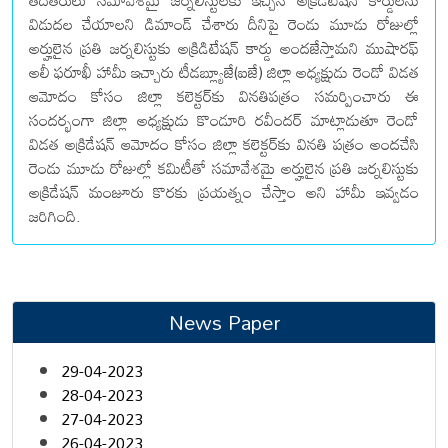
తదితరులు సమావేశమై జర్నలిస్టులకు ఇచ్చిన అక్రిడిటేషన్‌ కార్డులను
విడుదల చేయాలని డిమాండ్‌ చేశారు దీనిపై రెండు మూడు రోజుల్లో
అర్హులైన ప్రతి జర్నలిస్టుకు అక్రిడిటేషన్‌ కార్డు అందజేస్తామని ముషారఫ్‌
అలీ ఫరూఖీ హామీ ఇచ్చారు టీడబ్ల్యూజే(ఐజే) జిల్లా అధ్యక్షుడు రెండో విడత
ఆమోదం కోసం జిల్లా కలెక్టర్‌కు వినతిపత్రం సమర్పించారు ఈ
సందర్భంగా జిల్లా అధ్యక్షుడు కొండూరి రవీందర్‌ మాట్లాడుతూ రెండో
విడత అక్రిడేషన్‌ ఆమోదం కోసం జిల్లా కలెక్టర్‌కు వినతి పత్రం అందచేసి
రెండు మూడు రోజుల్లో కమిటీతో సమావేశమై అర్హులైన ప్రతి జర్నలిస్టుకు
అక్రిడేషన్‌ మంజూరు కొరకు ప్రయత్నం చేస్తాం అని హామీ ఇవ్వడం
జరిగింది.
News Paper
29-04-2023
28-04-2023
27-04-2023
26-04-2023