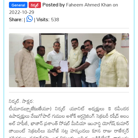
Posted by
Faheem Ahmed Khan on
General
నిర్మల్
2022-10-29
Share:
|
|
Visits:
538
నిర్మల్. సాక్షర:
టీయూడబ్ల్యూజే(ఐజేయూ) నిర్మల్ యూనిట్ అధ్యక్షులు కె రవీందర
ఉపాధ్యక్షులు వేణుగోపాల్ గుముల అశోక్ ఆర్గనైజింగ్ సెక్రటరీ రషీద్ ఆలం
అల్ హఫీజీ, ఖాజాన్ ప్రశాంత్ సోషల్ మీడియా ఇంచార్జి యోగేష్ కుమార్
జాయింట్ సెక్రటరీలు మనోజ్ సట్ల హన్మండలు కూన రాజు రాజేశ్వర్‌