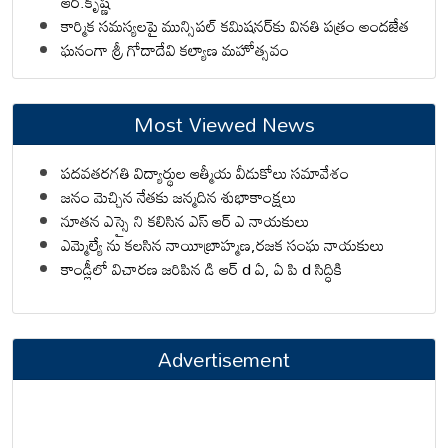
ఆర్.కృష్ణ
కార్మిక సమస్యలపై మున్సిపల్ కమిషనర్‌కు వినతి పత్రం అందజేత
ఘనంగా శ్రీ గోదాదేవి కల్యాణ మహోత్సవం
Most Viewed News
పదవతరగతి విద్యార్థుల ఆత్మీయ వీడుకోలు సమావేశం
జనం మెచ్చిన నేతకు జన్మదిన శుభాకాంక్షలు
నూతన ఎస్సై ని కలిసిన ఎస్ ఆర్ ఎ నాయకులు
ఎమ్మెల్యే ను కలసిన నాయీబ్రాహ్మణ,రజక సంఘ నాయకులు
కాండ్లీలో విచారణ జరిపిన డి ఆర్ d ఏ, ఏ పి d సిద్ధికి
Advertisement