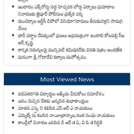
ఇందారం ఎక్స్‌రోడ్డు వద్ద హెచ్చరిక బోర్డు ఏర్పాటు ప్రమాదాల
నివారణకు జైపూర్ పోలీసుల ప్రత్యేక చర్య
మంచిర్యాల ఆర్టీసీ డిపోలో వినియోగదారులు తీసుకువెళ్లని సామగ్రి
వేలం
భారీ వర్షాల నేపథ్యంలో ప్రజలు అప్రమత్తంగా ఉండాలి కోటపల్లి సీఐ
ఆర్.కృష్ణ
కార్మిక సమస్యలపై మున్సిపల్ కమిషనర్‌కు వినతి పత్రం అందజేత
ఘనంగా శ్రీ గోదాదేవి కల్యాణ మహోత్సవం
Most Viewed News
పదవతరగతి విద్యార్థుల ఆత్మీయ వీడుకోలు సమావేశం
జనం మెచ్చిన నేతకు జన్మదిన శుభాకాంక్షలు
నూతన ఎస్సై ని కలిసిన ఎస్ ఆర్ ఎ నాయకులు
ఎమ్మెల్యే ను కలసిన నాయీబ్రాహ్మణ,రజక సంఘ నాయకులు
కాండ్లీలో విచారణ జరిపిన డి ఆర్ d ఏ, ఏ పి d సిద్ధికి