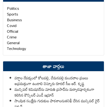
Politics
Sports
Business
Covid
Official
Crime
General
Technology
తాజా వార్తలు
వర్షాల నేపథ్యంలో కోటపల్లి, వేమనపల్లి మండలాల ప్రజలు
అప్రమత్తంగా ఉండాలి చెన్నూరు రూరల్ సీఐ ఆర్. కృష్ణ
మున్సిపల్ కమిషనర్‌ను మారుతి ప్రసాద్‌ను మర్యాదపూర్వకంగా
కలిసిన కౌన్సిలర్ ఎండీ ఇమ్రాన్ ​
సాంఘిక సంక్షేమ గురుకుల పాఠశాలనుతనిఖీ చేసిన మున్సిపల్ చైర్
పర్సన్