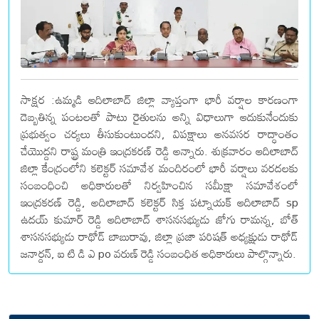
సాక్షర :ఉమ్మడి ఆదిలాబాద్ జిల్లా వ్యాప్తంగా భారీ వర్షాల కారణంగా
దెబ్బతిన్న పంటలతో పాటు రైతులను అన్ని విధాలుగా ఆదుకునేందుకు
ప్రభుత్వం చర్యలు తీసుకుంటుందని, విపక్షాలు అనవసర రాద్ధాంతం
చేయొద్దని రాష్ట్ర మంత్రి ఇంద్రకరణ్ రెడ్డి అన్నారు. శుక్రవారం ఆదిలాబాద్
జిల్లా కేంద్రంలోని కలెక్టర్ సమావేశ మందిరంలో భారీ వర్షాలు వరదలకు
సంబంధించి అధికారులతో నిర్వహించిన సమీక్షా సమావేశంలో
ఇంద్రకరణ్ రెడ్డి, అదిలాబాద్ కలెక్టర్ సిక్త పట్నాయక్ ఆదిలాబాద్ sp
ఉదయ్ కుమార్ రెడ్డి ఆదిలాబాద్ శాసనసభ్యుడు జోగు రామన్న, బోత్
శాసనసభ్యుడు రాథోడ్ బాబురావు, జిల్లా ప్రజా పరిషత్ అధ్యక్షుడు రాథోడ్
జనార్దన్, ఐ టి డి ఎ po వరుణ్ రెడ్డి సంబంధిత అధికారులు పాల్గొన్నారు.