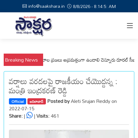
info@saakshara.in
8/8/2026 - 8:14:5: AM
పల్లి, వేమనపల్లి మండలాల ప్రజలు అప్రమత్తంగా ఉండాలి చెన్నూరు రూరల్ సీఐ ఆర్.
Breaking News
వర్షాలు వరదలపై రాజకీయం చేయొద్దన్న :
మంత్రి ఇంద్రకరణ్ రెడ్డి
Posted by
Aleti Srujan Reddy on
Official
ఆదిలాబాద్
2022-07-15
Share:
|
|
Visits:
461