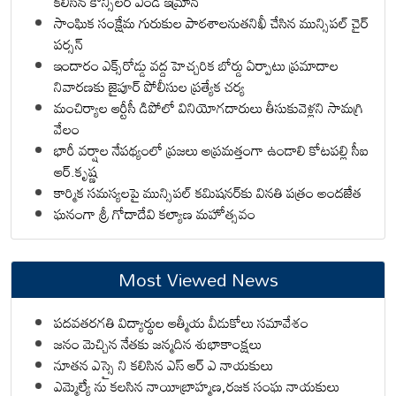
కలిసిన కౌన్సిలర్ ఎండీ ఇమ్రాన్ ​
సాంఘిక సంక్షేమ గురుకుల పాఠశాలనుతనిఖీ చేసిన మున్సిపల్ చైర్
పర్సన్
ఇందారం ఎక్స్‌రోడ్డు వద్ద హెచ్చరిక బోర్డు ఏర్పాటు ప్రమాదాల
నివారణకు జైపూర్ పోలీసుల ప్రత్యేక చర్య
మంచిర్యాల ఆర్టీసీ డిపోలో వినియోగదారులు తీసుకువెళ్లని సామగ్రి
వేలం
భారీ వర్షాల నేపథ్యంలో ప్రజలు అప్రమత్తంగా ఉండాలి కోటపల్లి సీఐ
ఆర్.కృష్ణ
కార్మిక సమస్యలపై మున్సిపల్ కమిషనర్‌కు వినతి పత్రం అందజేత
ఘనంగా శ్రీ గోదాదేవి కల్యాణ మహోత్సవం
Most Viewed News
పదవతరగతి విద్యార్థుల ఆత్మీయ వీడుకోలు సమావేశం
జనం మెచ్చిన నేతకు జన్మదిన శుభాకాంక్షలు
నూతన ఎస్సై ని కలిసిన ఎస్ ఆర్ ఎ నాయకులు
ఎమ్మెల్యే ను కలసిన నాయీబ్రాహ్మణ,రజక సంఘ నాయకులు