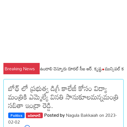
్రజలు అప్రమత్తంగా ఉండాలి చెన్నూరు రూరల్ సీఐ ఆర్. కృష్ణ
Breaking News
మున్సిపల్ కమిషనర్‌
బోథ్ లో ప్రభుత్వ డిగ్రీ కాలేజీ కోసం విద్యా
మంత్రికి ఎమ్మెల్యే వినతి సానుకూలమన్నమంత్రి
సబితా ఇంద్రా రెడ్డి.
Posted by
Nagula Bakkaiah on 2023-
Politics
ఆదిలాబాద్
02-02