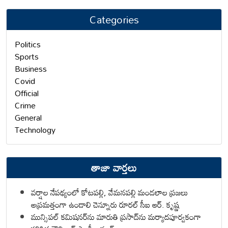
Categories
Politics
Sports
Business
Covid
Official
Crime
General
Technology
తాజా వార్తలు
వర్షాల నేపథ్యంలో కోటపల్లి, వేమనపల్లి మండలాల ప్రజలు
అప్రమత్తంగా ఉండాలి చెన్నూరు రూరల్ సీఐ ఆర్. కృష్ణ
మున్సిపల్ కమిషనర్‌ను మారుతి ప్రసాద్‌ను మర్యాదపూర్వకంగా