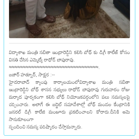
విద్యాశాఖ మంత్రి సబితా ఇంద్రారెడ్డిని కలిసి బోథ్ కు డిగ్రీ కాలేజ్ కోసం
వినతి చేసిన ఎమ్మెల్యే రాథోడ్ బాపురావు.
≈≈≈≈≈≈≈≈≈≈≈≈≈≈≈≈≈≈≈≈≈≈≈≈≈≈≈≈≈≈≈≈.
బజార్ హత్నూర్, సాక్షర :--
హైదరాబాద్ క్యాంపు కార్యాలయంలోవిద్యాశాఖ మంత్రి సబితా
ఇంద్రారెడ్డిని బోథ్ శాసన సభ్యులు రాథోడ్ బాపురావు గురువారం రోజు
మర్యాద పూర్వకంగా కలిసి బోథ్ నియోజకవర్గంలోని పలు సమస్యలపై
చర్చించారు. అలాగే ఈ బడ్జెట్ సమావేశాల్లో బోథ్ మండల కేంద్రానికి
జనరల్ డిగ్రీ కాలేజి మంజూరు ప్రకటించాలని కోరారు.దీనికి ఆమె
సానుకూలంగా
స్పందించి సమస్య పరిష్కారం చేస్తామన్నారు.