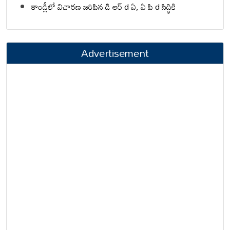
కాండ్లీలో విచారణ జరిపిన డి ఆర్ d ఏ, ఏ పి d సిద్ధికి
Advertisement