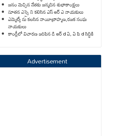
జనం మెచ్చిన నేతకు జన్మదిన శుభాకాంక్షలు
నూతన ఎస్సై ని కలిసిన ఎస్ ఆర్ ఎ నాయకులు
ఎమ్మెల్యే ను కలసిన నాయీబ్రాహ్మణ,రజక సంఘ
నాయకులు
కాండ్లీలో విచారణ జరిపిన డి ఆర్ d ఏ, ఏ పి d సిద్ధికి
Advertisement