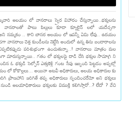
మ్మవారి ఆలయం లో వానరాలు స్వైర విహారం చేస్తున్నాయి..భక్తులను
... వానరాలతో పాటు పిల్లులు కూడా క్యూలైన్ లలో యదేచ్చగా
అశుభం అని నమ్మకం .. కాని బాసర ఆలయం లో ఇవన్నీ ఏమి లేవు.. ఉదయం
ా వానరాలు చెత్త కుండీలను నెట్టేసి అందులో ఉన్న తిను బండారాలను
్పటికప్పుడు పరిశుభ్రంగా ఉంచుతున్నా..! వానరాలు మాత్రం మల
మారుస్తున్నాయి.. గతం లో భక్తులపై దాడి చేసి భక్తుల సామాగ్రి ని
ఓ భక్తుడి సెల్ఫోన్ ఎత్తుకెళ్లి గంట సేపు ఇబ్బంది పెట్టడం అప్పట్లో
సర ఆలయం లో కోకొల్లలు... అయినా అటవీ అధికారులు, ఆలయ అధికారుల కు
ిగి ప్రాణహాని జరిగితే తప్ప అధికారులు స్పందించరేమో అని భక్తులు
 నుండి ఆలయాధికారులు భక్తులకు విముక్తి కలిగిస్తారో..? లేదో ? వేచి