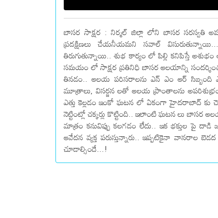
బాసర సాక్షర : నిర్మల్ జిల్లా లోని బాసర సరస్వతి అ
ప్రదక్షిణలు చేయనీయమని సవాల్ విసురుతున్నాయి
తిరుగుతున్నాయి.. శుభ కార్యం లో పిల్లి కనిపిస్తే 
సమయం లో సాక్షర ప్రతినిధి బాసర ఆలయాన్ని సందర్శించగ
తినడం.. ఆలయ పరిసరాలను ఎన్ ఎం ఆర్ సిబ్బంది ఎప
మూత్రాలు, విసర్జన లతో ఆలయ ప్రాంతాలను అపరిశుభ్రంగా 
ఎత్తు కెల్లడం ఇంకో ఘటన లో ఏకంగా హైదరాబాద్ కు చెందిన 
నెట్టింట్లో చక్కర్లు కొట్టింది.. ఇలాంటి ఘటన లు బా
మాత్రం కనువిప్పు కలగడం లేదు.. ఇక భక్తుల పై దాడి జర
ఆవేదన వ్యక్త పరుస్తున్నారు.. ఇప్పటికైనా వానరాల బెడద
చూడాల్సిందే...!