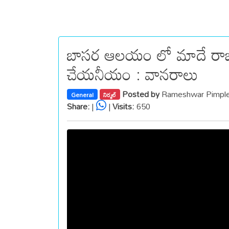
బాసర ఆలయం లో మాదే రాజ్యం.
చేయనీయం : వానరాలు
Posted by
Rameshwar Pimple
General
నిర్మల్
Share:
|
|
Visits:
650