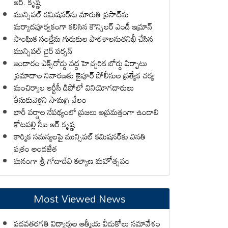
ఆర్. కృష్ణ
మున్సిపల్ కమిషనర్‌ను మారుతి ప్రసాద్‌ను
మర్యాదపూర్వకంగా కలిసిన కౌన్సిలర్ ఎండీ ఇమ్రాన్ ​
సాంఘిక సంక్షేమ గురుకుల పాఠశాలనుతనిఖీ చేసిన
మున్సిపల్ చైర్ పర్సన్
ఇందారం ఎక్స్‌రోడ్డు వద్ద హెచ్చరిక బోర్డు ఏర్పాటు
ప్రమాదాల నివారణకు జైపూర్ పోలీసుల ప్రత్యేక చర్య
మంచిర్యాల ఆర్టీసీ డిపోలో వినియోగదారులు
తీసుకువెళ్లని సామగ్రి వేలం
భారీ వర్షాల నేపథ్యంలో ప్రజలు అప్రమత్తంగా ఉండాలి
కోటపల్లి సీఐ ఆర్.కృష్ణ
కార్మిక సమస్యలపై మున్సిపల్ కమిషనర్‌కు వినతి
పత్రం అందజేత
ఘనంగా శ్రీ గోదాదేవి కల్యాణ మహోత్సవం
Most Viewed News
పదవతరగతి విద్యార్థుల ఆత్మీయ వీడుకోలు సమావేశం