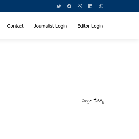
Contact
Journalist Login
Editor Login
వర్షాల నేపథ్యంలో కోటపల్లి, వేమనపల్లి మండల