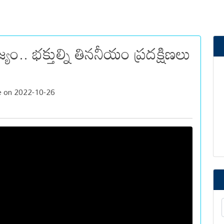
. భక్తుల్ని తిననీయం ప్రదక్షిణలు
 on 2022-10-26