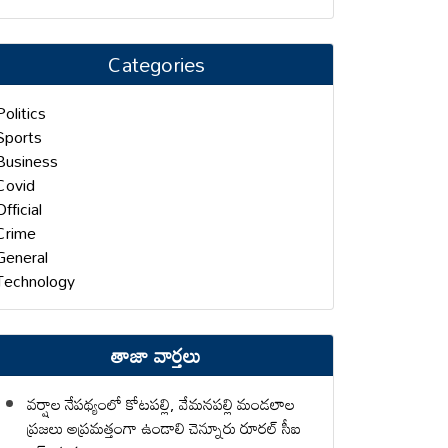
Categories
Politics
Sports
Business
Covid
Official
Crime
General
Technology
తాజా వార్తలు
వర్షాల నేపథ్యంలో కోటపల్లి, వేమనపల్లి మండలాల
ప్రజలు అప్రమత్తంగా ఉండాలి చెన్నూరు రూరల్ సీఐ