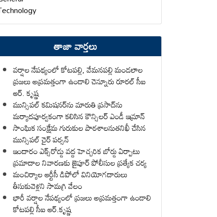
Technology
తాజా వార్తలు
వర్షాల నేపథ్యంలో కోటపల్లి, వేమనపల్లి మండలాల
ప్రజలు అప్రమత్తంగా ఉండాలి చెన్నూరు రూరల్ సీఐ
ఆర్. కృష్ణ
మున్సిపల్ కమిషనర్‌ను మారుతి ప్రసాద్‌ను
మర్యాదపూర్వకంగా కలిసిన కౌన్సిలర్ ఎండీ ఇమ్రాన్ ​
సాంఘిక సంక్షేమ గురుకుల పాఠశాలనుతనిఖీ చేసిన
మున్సిపల్ చైర్ పర్సన్
ఇందారం ఎక్స్‌రోడ్డు వద్ద హెచ్చరిక బోర్డు ఏర్పాటు
ప్రమాదాల నివారణకు జైపూర్ పోలీసుల ప్రత్యేక చర్య
మంచిర్యాల ఆర్టీసీ డిపోలో వినియోగదారులు
తీసుకువెళ్లని సామగ్రి వేలం
భారీ వర్షాల నేపథ్యంలో ప్రజలు అప్రమత్తంగా ఉండాలి
కోటపల్లి సీఐ ఆర్.కృష్ణ