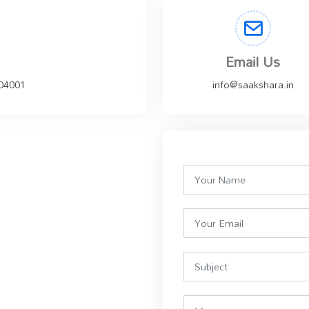
Email Us
504001
info@saakshara.in