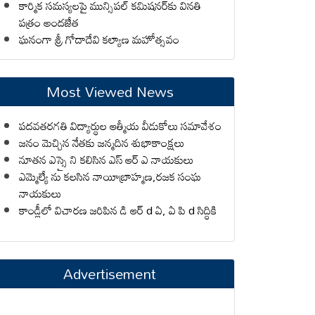
కార్మిక సమస్యలపై మున్సిపల్ కమిషనర్‌కు వినతి
పత్రం అందజేత
ఘనంగా శ్రీ గోదాదేవి కల్యాణ మహోత్సవం
Most Viewed News
పదవతరగతి విద్యార్థుల ఆత్మీయ వీడుకోలు సమావేశం
జనం మెచ్చిన నేతకు జన్మదిన శుభాకాంక్షలు
నూతన ఎస్సై ని కలిసిన ఎస్ ఆర్ ఎ నాయకులు
ఎమ్మెల్యే ను కలసిన నాయీబ్రాహ్మణ,రజక సంఘ
నాయకులు
కాండ్లీలో విచారణ జరిపిన డి ఆర్ d ఏ, ఏ పి d సిద్ధికి
Advertisement