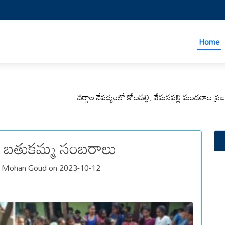
Home
వర్షాల నేపథ్యంలో కోటపల్లి, వేమనపల్లి మండలాల ప్రజలు అప్రమత
ు బతుకమ్మ సంబరాలు
a Mohan Goud on 2023-10-12