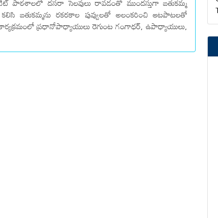
ప్రైవేట్ పాఠశాలలో దసరా సెలవులు రావడంతో ముందస్తుగా బతుకమ్మ
ులు కలిసి బతుకమ్మను రకరకాల పువ్వులతో అలంకరించి ఆటపాటలతో
ర్యక్రమంలో ప్రధానోపాధ్యాయులు రెగుంట గంగాధర్, ఉపాధ్యాయులు,