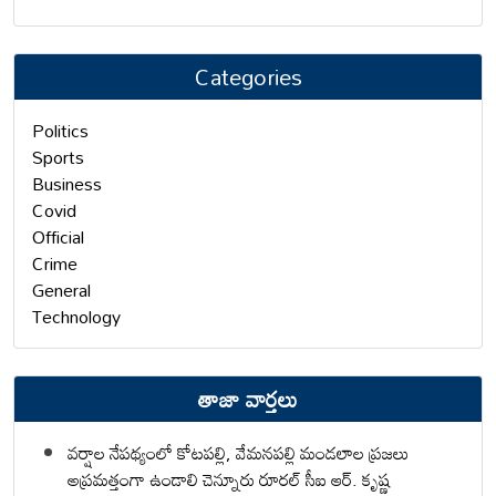
Categories
Politics
Sports
Business
Covid
Official
Crime
General
Technology
తాజా వార్తలు
వర్షాల నేపథ్యంలో కోటపల్లి, వేమనపల్లి మండలాల ప్రజలు
అప్రమత్తంగా ఉండాలి చెన్నూరు రూరల్ సీఐ ఆర్. కృష్ణ