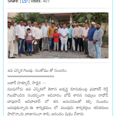
Share:
|
|
Visits:
407
ఉప ఎన్నిక గెలుపు..సంతోషం తో సంబరం.
≈≈≈≈≈≈≈≈≈≈≈≈≈≈≈≈≈≈≈≈
బజార్ హత్నూర్, సాక్షర :--
మునుగోడు ఉప ఎన్నికలో తెరాస అభ్యర్థి కూసుకుంట్ల ప్రభాకర్ రెడ్డి
గెలుపొందిన సందర్బంగా ఆదివారం బోథ్ శాసన సభ్యులు రాథోడ్
బాపురావ్ ఆదిలాబాద్ లో తన అనుచరులతో కల్సి సంబరం
జరుపుకున్నారు.ఈ కార్యక్రమం లో పలువురు కార్యకర్తలు తదితరులు
పాల్గొన్నారు.బాణాసంచా కాల్చి ఆనందం వ్యక్తం చేశారు.