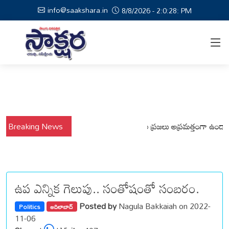
info@saakshara.in
8/8/2026 - 2:0:29: PM
వర్షాల నేపథ్యంలో కోటపల్లి, వేమనపల్లి మండలాల ప్రజలు అప్రమత్తంగా ఉండాలి చెన్
Breaking News
ఉప ఎన్నిక గెలుపు.. సంతోషంతో సంబరం.
Posted by
Nagula Bakkaiah on 2022-
Politics
ఆదిలాబాద్
11-06