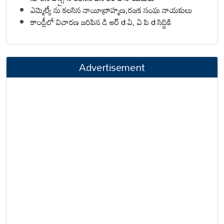
ఎమ్మెల్యే ను కలసిన నాయీబ్రాహ్మణ,రజక సంఘ నాయకులు
కాండ్లీలో విచారణ జరిపిన డి ఆర్ d ఏ, ఏ పి d సిద్ధికి
Advertisement