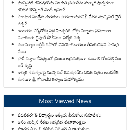
మున్సిపల్ కమిషనర్‌ను మారుతి ప్రసాద్‌ను మర్యాదపూర్వకంగా
కలిసిన కౌన్సిలర్ ఎండీ ఇమ్రాన్ ​
సాంఘిక సంక్షేమ గురుకుల పాఠశాలనుతనిఖీ చేసిన మున్సిపల్ చైర్
పర్సన్
ఇందారం ఎక్స్‌రోడ్డు వద్ద హెచ్చరిక బోర్డు ఏర్పాటు ప్రమాదాల
నివారణకు జైపూర్ పోలీసుల ప్రత్యేక చర్య
మంచిర్యాల ఆర్టీసీ డిపోలో వినియోగదారులు తీసుకువెళ్లని సామగ్రి
వేలం
భారీ వర్షాల నేపథ్యంలో ప్రజలు అప్రమత్తంగా ఉండాలి కోటపల్లి సీఐ
ఆర్.కృష్ణ
కార్మిక సమస్యలపై మున్సిపల్ కమిషనర్‌కు వినతి పత్రం అందజేత
ఘనంగా శ్రీ గోదాదేవి కల్యాణ మహోత్సవం
Most Viewed News
పదవతరగతి విద్యార్థుల ఆత్మీయ వీడుకోలు సమావేశం
జనం మెచ్చిన నేతకు జన్మదిన శుభాకాంక్షలు
నూతన ఎస్సై ని కలిసిన ఎస్ ఆర్ ఎ నాయకులు