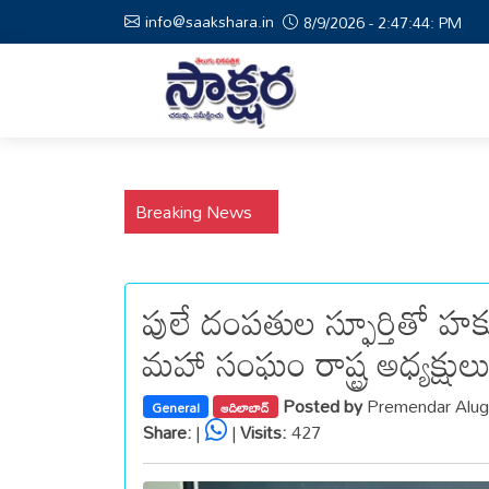
info@saakshara.in
8/9/2026 - 2:47:45: PM
Breaking News
పులే దంపతుల స్ఫూర్తితో హ
మహా సంఘం రాష్ట్ర అధ్యక్షుల
Posted by
Premendar Alug
General
ఆదిలాబాద్
Share:
|
|
Visits:
427