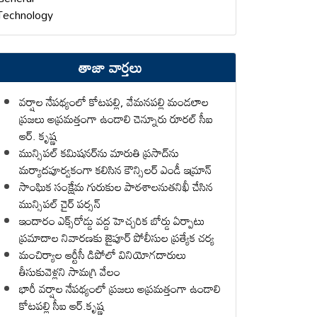
Technology
తాజా వార్తలు
వర్షాల నేపథ్యంలో కోటపల్లి, వేమనపల్లి మండలాల
ప్రజలు అప్రమత్తంగా ఉండాలి చెన్నూరు రూరల్ సీఐ
ఆర్. కృష్ణ
మున్సిపల్ కమిషనర్‌ను మారుతి ప్రసాద్‌ను
మర్యాదపూర్వకంగా కలిసిన కౌన్సిలర్ ఎండీ ఇమ్రాన్ ​
సాంఘిక సంక్షేమ గురుకుల పాఠశాలనుతనిఖీ చేసిన
మున్సిపల్ చైర్ పర్సన్
ఇందారం ఎక్స్‌రోడ్డు వద్ద హెచ్చరిక బోర్డు ఏర్పాటు
ప్రమాదాల నివారణకు జైపూర్ పోలీసుల ప్రత్యేక చర్య
మంచిర్యాల ఆర్టీసీ డిపోలో వినియోగదారులు
తీసుకువెళ్లని సామగ్రి వేలం
భారీ వర్షాల నేపథ్యంలో ప్రజలు అప్రమత్తంగా ఉండాలి
కోటపల్లి సీఐ ఆర్.కృష్ణ