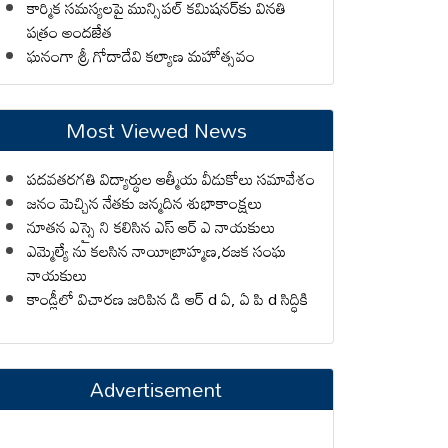
కార్మిక సమస్యలపై మున్సిపల్ కమిషనర్‌కు వినతి
పత్రం అందజేత
ఘనంగా శ్రీ గోదాదేవి కల్యాణ మహోత్సవం
Most Viewed News
పదవతరగతి విద్యార్థుల ఆత్మీయ వీడుకోలు సమావేశం
జనం మెచ్చిన నేతకు జన్మదిన శుభాకాంక్షలు
నూతన ఎస్సై ని కలిసిన ఎస్ ఆర్ ఎ నాయకులు
ఎమ్మెల్యే ను కలసిన నాయీబ్రాహ్మణ,రజక సంఘ
నాయకులు
కాండ్లీలో విచారణ జరిపిన డి ఆర్ d ఏ, ఏ పి d సిద్ధికి
Advertisement