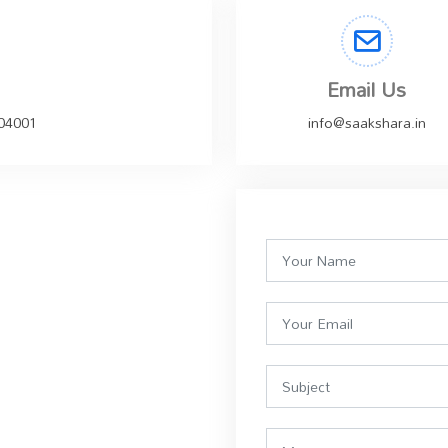
Email Us
504001
info@saakshara.in