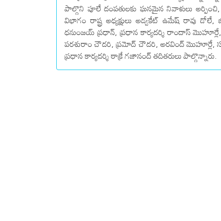
పాల్గొని పూలే దంపతులకు ఘనమైన నివాళులు అర్పించి
విభాగం రాష్ట్ర అధ్యక్షులు అడ్వకేట్ ఉమేష్ రావు డోలే, జ
ధనుంజయ్ ప్రధాన్, ప్రధాన కార్యదర్శి రాందాస్ మొహూ
పరశురాం చౌదరి, ప్రమోద్ చౌదరి, అరవింద్ మొహూర్లే
ప్రధాన కార్యదర్శి ఠాక్రే గజానంద్ తదితరులు పాల్గొన్నారు.