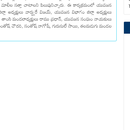
, మాలీల సత్తా చాటాలని పిలుపునిచ్చారు. ఈ కార్యక్రమంలో యువజన
ిల్లా అధ్యక్షులు వార్డ్గురే విజయ్, యువజన విభాగం జిల్లా అధ్యక్షులు
ర్లే, తాంసి మండలాధ్యక్షులు రాము ప్రధాన్, యువజన సంఘం నాయకులు
, సంతోష్ చౌదరి, సంతోష్ నాగోషే, గురునులే సాయి, తలమడుగు మండల