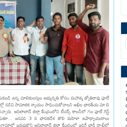
ుకబడి ఉన్న మాలికులస్తుల అభ్యున్నతి కోసం మహాత్మ జ్యోతిరావు ఫూలే
ాడల్లో నడిచి సామాజిక న్యాయం సాధించుకోవాలని అఖిల భారతీయ మా లి
చ్చారు. ఆదిలాబాద్ జిల్లా కేంద్రంలోని టీచర్స్ కాలనీలో గల ఫూలే గెస్ట్
డుతూ... జనవరి 3 న భారతదేశ తొలి మహిళా ఉపాధ్యాయురాలు
రామాల్లో జరుపుకొని ఆదిలాబాద్ జిల్లా కేంద్రంలో జరిగే భారీ ర్యాలీలో