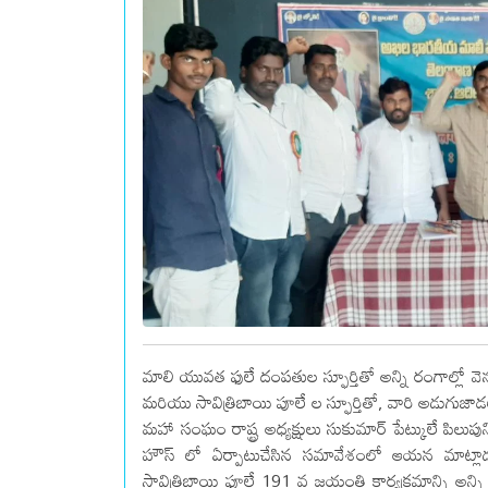
మాలి యువత ఫులే దంపతుల స్ఫూర్తితో అన్ని రంగాల్లో వెన
మరియు సావిత్రిబాయి పూలే ల స్ఫూర్తితో, వారి అడుగుజ
మహా సంఘం రాష్ట్ర అధ్యక్షులు సుకుమార్ పేట్కులే పిలుపుని
హౌస్ లో ఏర్పాటుచేసిన సమావేశంలో ఆయన మాట్లా
సావిత్రిబాయి ఫూలే 191 వ జయంతి కార్యక్రమాన్ని అన్ని గ్