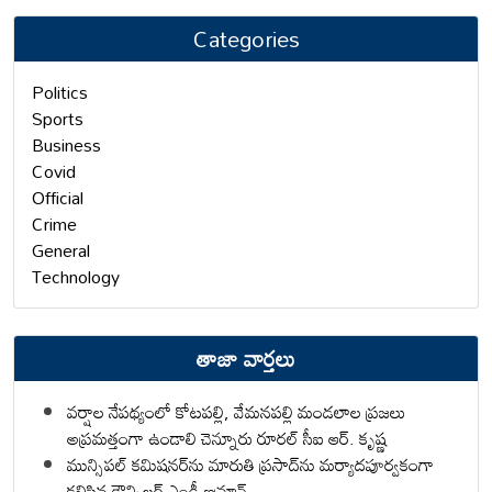
Categories
Politics
Sports
Business
Covid
Official
Crime
General
Technology
తాజా వార్తలు
వర్షాల నేపథ్యంలో కోటపల్లి, వేమనపల్లి మండలాల ప్రజలు
అప్రమత్తంగా ఉండాలి చెన్నూరు రూరల్ సీఐ ఆర్. కృష్ణ
మున్సిపల్ కమిషనర్‌ను మారుతి ప్రసాద్‌ను మర్యాదపూర్వకంగా
కలిసిన కౌన్సిలర్ ఎండీ ఇమ్రాన్ ​