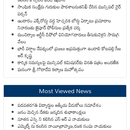
సాంఘిక సంక్షేమ గురుకుల పాఠశాలనుతనిఖీ చేసిన మున్సిపల్ చైర్
పర్సన్
ఇందారం ఎక్స్‌రోడ్డు వద్ద హెచ్చరిక బోర్డు ఏర్పాటు ప్రమాదాల
నివారణకు జైపూర్ పోలీసుల ప్రత్యేక చర్య
మంచిర్యాల ఆర్టీసీ డిపోలో వినియోగదారులు తీసుకువెళ్లని సామగ్రి
వేలం
భారీ వర్షాల నేపథ్యంలో ప్రజలు అప్రమత్తంగా ఉండాలి కోటపల్లి సీఐ
ఆర్.కృష్ణ
కార్మిక సమస్యలపై మున్సిపల్ కమిషనర్‌కు వినతి పత్రం అందజేత
ఘనంగా శ్రీ గోదాదేవి కల్యాణ మహోత్సవం
Most Viewed News
పదవతరగతి విద్యార్థుల ఆత్మీయ వీడుకోలు సమావేశం
జనం మెచ్చిన నేతకు జన్మదిన శుభాకాంక్షలు
నూతన ఎస్సై ని కలిసిన ఎస్ ఆర్ ఎ నాయకులు
ఎమ్మెల్యే ను కలసిన నాయీబ్రాహ్మణ,రజక సంఘ నాయకులు