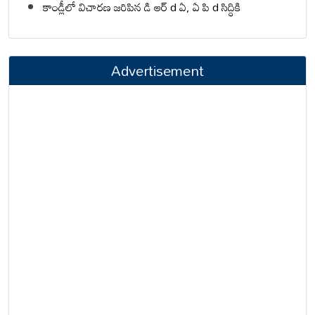
కాండ్లీలో విచారణ జరిపిన డి ఆర్ d ఏ, ఏ పి d సిద్ధికి
Advertisement