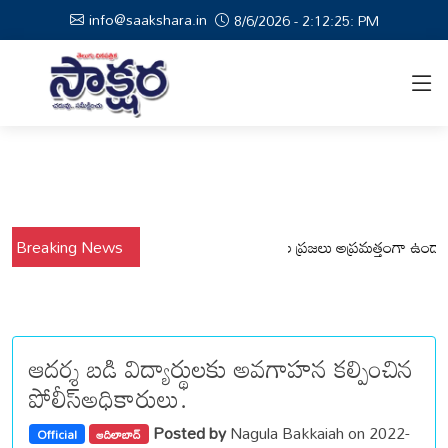
info@saakshara.in
8/6/2026 - 2:12:26: PM
ర్షాల నేపథ్యంలో కోటపల్లి, వేమనపల్లి మండలాల ప్రజలు అప్రమత్తంగా ఉండాలి చెన్
Breaking News
ఆదర్శ బడి విద్యార్థులకు అవగాహన కల్పించిన
పోలీస్అధికారులు.
Posted by
Nagula Bakkaiah on 2022-
Official
ఆదిలాబాద్