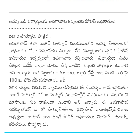
ఆదర్శ బడి విద్యార్థులకు అవగాహన కల్పించిన పోలీస్ అధికారులు.
≈≈≈≈≈≈≈≈≈≈≈≈≈≈≈≈≈≈≈≈.
బజార్ హత్నూర్, సాక్షర :--
ఆదిలాబాద్ జిల్లా బజార్ హత్నూర్ మండలంలోని ఆదర్శ పాఠశాలలో
బుధవారం రోజు సమావేశం ఏర్పాటు చేసి విద్యార్థులకు స్థానిక పోలీస్
అధికారుల ఆధ్వర్యంలో అవగాహన కల్పించారు. విద్యార్థులు ఎవరి
చేతనైన ఓటీపీ ద్వారా మోసం చేస్తే వాటిని గుర్తించి జాగ్రత్తగా ఉండాలి
అని అన్నారు. ఆడ పిల్లలకు ఆకతాయిలు అల్లరి చేస్తే అటు వంటి వారి పై
100 కు ఫోన్ చేసి సమాచారం ఇస్తే
తగిన చర్యలు తీసుకొని న్యాయం చేస్తామని ఈ సందర్బంగా మాట్లాడుతూ
బజార్ హత్నూర్ ఎస్ ఐ సయ్యద్ ముజాహిద్దీన్ వివరించారు. ఎటువంటి
మోసాలకు గురి కాకుండా ఉండాలి అని అన్నారు. ఈ అవగాహన
సదస్సులోఎస్ ఐ తో పాటు,పాఠశాల ప్రిన్సిపాల్ రాజశేఖర్,పాఠశాల
అధ్యక్షులు ఠాకూర్ జాం సింగ్,పోలీస్ అధికారులు మోహన్, సుభాష్,
తదితరులు పాల్గొన్నారు.