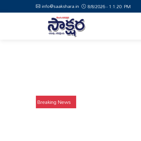
info@saakshara.in
8/8/2026 - 1:1:21: PM
Breaking News