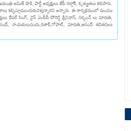
త్రి అమిత్ షాకి, పార్టీ అధ్యక్షులు జేపీ నడ్డాికి, కృతజ్ఞతలు తెలిపారు.
ాలు కల్పిస్తూముందుకువెళ్తున్నారని అన్నారు. ఈ కార్యక్రమంలో మండల
్షులు కేవల్ సింగ్, వైస్ ఎంపీపీ పోరెడ్డి శ్రీనివాస్, సర్పంచ్ లు మారుతి,
గజానంధ్, నాయకులుచందు,రజాక్,గోపాల్, మారుతి,ఆనంద్ తదితరులు