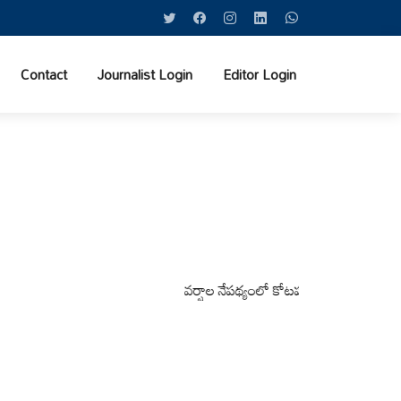
Contact
Journalist Login
Editor Login
వర్షాల నేపథ్యంలో కోటపల్లి, వేమనపల్లి మండలాల ప్రజ