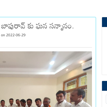
బాపురావ్ కు ఘన సన్మానం.
h on 2022-06-29