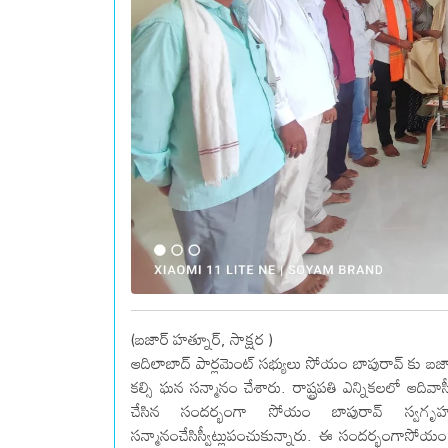
(బజార్ హత్నూర్, సాక్షర )
ఆదిలాబాద్ పార్లమెంట్ సభ్యులు సోయం బాపురావ్ కు 
కల్సి ఘన సన్మానం చేశారు. రాష్ట్రపతి ఎన్నికలలో ఆదివాస
చేసిన సందర్భంగా సోయం బాపురావ్ స్వగృ
సన్మానంచేసిస్వీట్లుపంచుకున్నారు. ఈ సందర్భంగాసోయం బా