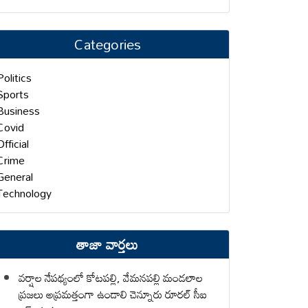
Categories
Politics
Sports
Business
Covid
Official
Crime
General
Technology
తాజా వార్తలు
వర్షాల నేపథ్యంలో కోటపల్లి, వేమనపల్లి మండలాల
ప్రజలు అప్రమత్తంగా ఉండాలి చెన్నూరు రూరల్ సీఐ