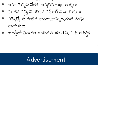
జనం మెచ్చిన నేతకు జన్మదిన శుభాకాంక్షలు
నూతన ఎస్సై ని కలిసిన ఎస్ ఆర్ ఎ నాయకులు
ఎమ్మెల్యే ను కలసిన నాయీబ్రాహ్మణ,రజక సంఘ
నాయకులు
కాండ్లీలో విచారణ జరిపిన డి ఆర్ d ఏ, ఏ పి d సిద్ధికి
Advertisement