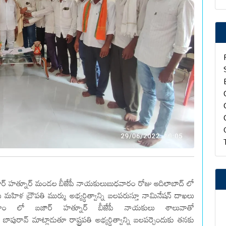
బజార్ హత్నూర్ మండల బీజేపీ నాయకులుబుధవారం రోజు ఆదిలాబాద్ లో
ీ మహిళ ద్రౌపతి ముర్ము అభ్యర్థిత్వాన్ని బలపరుస్తూ నామినేషన్ దాఖలు
హం లో బజార్ హత్నూర్ బీజేపీ నాయకులు శాలువాతో
పురావ్ మాట్లాడుతూ రాష్ట్రపతి అభ్యర్థిత్వాన్ని బలపర్చెందుకు తనకు