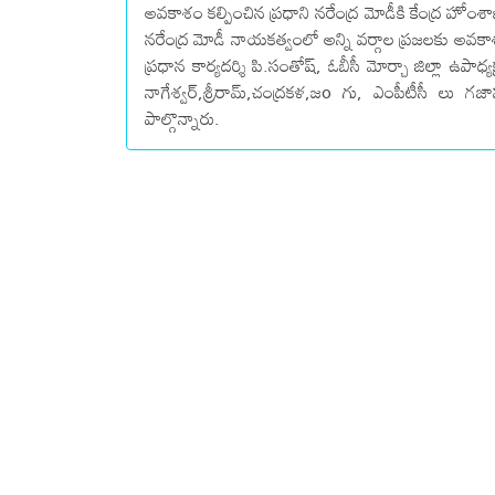
అవకాశం కల్పించిన ప్రధాని నరేంద్ర మోడీకి కేంద్ర హోంశాఖమం
నరేంద్ర మోడీ నాయకత్వంలో అన్ని వర్గాల ప్రజలకు అవకాశ
ప్రధాన కార్యదర్శి పి.సంతోష్, ఓబీసీ మోర్చా జిల్లా ఉపాధ్యక
నాగేశ్వర్,శ్రీరామ్,చంద్రకళ,జo గు, ఎంపీటీసీ లు 
పాల్గొన్నారు.