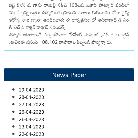
బెస్ట్ కిసెస్ కు గాను రామెల్లి సతీష్ 108లకు బజార్ హత్నూర్ పరిధిలో
పని చేస్తున్న ఇద్దరు ఉద్యోగులకు ప్రశంస పత్రాలు గురువారం రోజు వైద్య
ఆరోగ్య శాఖ ద్వారా అందించారు.ఈ కార్యక్రమం లో ఆదిలాబాద్ డి ఎం
& ఎచ్ ఓ డాక్టర్ రాథోడ్ నరేందర్,
ఉమ్మడి ఆదిలాబాద్ జిల్లా ప్రోగ్రాం మేనేజర్ సామ్రాట్ ,ఎఫ్ సి జనార్దన్
,ఈఎoఈ వసంత్ 108,102 వాహనాల సిబ్బంది పాల్గొన్నారు.
News Paper
29-04-2023
28-04-2023
27-04-2023
26-04-2023
25-04-2023
23-04-2023
22-04-2023