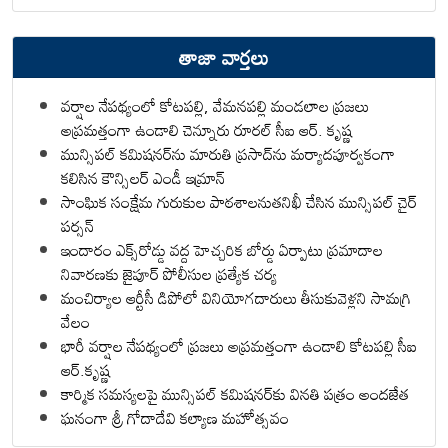
తాజా వార్తలు
వర్షాల నేపథ్యంలో కోటపల్లి, వేమనపల్లి మండలాల ప్రజలు
అప్రమత్తంగా ఉండాలి చెన్నూరు రూరల్ సీఐ ఆర్. కృష్ణ
మున్సిపల్ కమిషనర్‌ను మారుతి ప్రసాద్‌ను మర్యాదపూర్వకంగా
కలిసిన కౌన్సిలర్ ఎండీ ఇమ్రాన్ ​
సాంఘిక సంక్షేమ గురుకుల పాఠశాలనుతనిఖీ చేసిన మున్సిపల్ చైర్
పర్సన్
ఇందారం ఎక్స్‌రోడ్డు వద్ద హెచ్చరిక బోర్డు ఏర్పాటు ప్రమాదాల
నివారణకు జైపూర్ పోలీసుల ప్రత్యేక చర్య
మంచిర్యాల ఆర్టీసీ డిపోలో వినియోగదారులు తీసుకువెళ్లని సామగ్రి
వేలం
భారీ వర్షాల నేపథ్యంలో ప్రజలు అప్రమత్తంగా ఉండాలి కోటపల్లి సీఐ
ఆర్.కృష్ణ
కార్మిక సమస్యలపై మున్సిపల్ కమిషనర్‌కు వినతి పత్రం అందజేత
ఘనంగా శ్రీ గోదాదేవి కల్యాణ మహోత్సవం