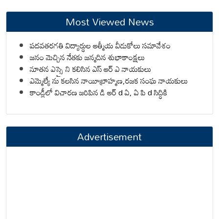
Most Viewed News
పదవతరగతి విద్యార్థుల ఆత్మీయ వీడుకోలు సమావేశం
జనం మెచ్చిన నేతకు జన్మదిన శుభాకాంక్షలు
నూతన ఎస్సై ని కలిసిన ఎస్ ఆర్ ఎ నాయకులు
ఎమ్మెల్యే ను కలసిన నాయీబ్రాహ్మణ,రజక సంఘ నాయకులు
కాండ్లీలో విచారణ జరిపిన డి ఆర్ d ఏ, ఏ పి d సిద్ధికి
Advertisement