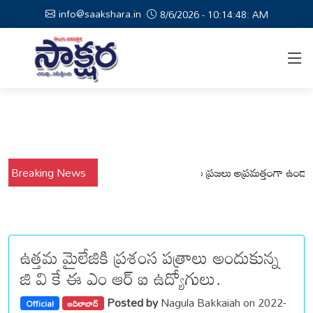
info@saakshara.in
8/6/2026 - 10:14:49: AM
వర్షాల నేపథ్యంలో కోటపల్లి, వేమనపల్లి మండలాల ప్రజలు అప్రమత్తంగా ఉండాలి చెన్
Breaking News
ఉత్తమ మైలేజికి ప్రశంస పత్రాలు అందుకున్న
జి వి కే ఈ ఎం ఆర్ ఐ ఉద్యోగులు.
Posted by
Nagula Bakkaiah on 2022-
Official
ఆదిలాబాద్