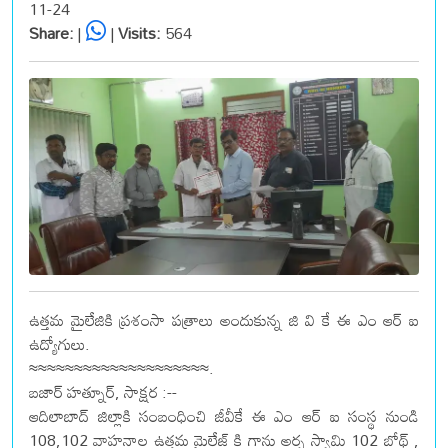
11-24
Share:
|
|
Visits:
564
ఉత్తమ మైలేజికి ప్రశంసా పత్రాలు అందుకున్న జి వి కే ఈ ఎం ఆర్ ఐ
ఉద్యోగులు.
≈≈≈≈≈≈≈≈≈≈≈≈≈≈≈≈≈≈≈≈.
బజార్ హత్నూర్, సాక్షర :--
ఆదిలాబాద్ జిల్లాకి సంబంధించి జీవీకే ఈ ఎం ఆర్ ఐ సంస్థ నుండి
108,102 వాహనాల ఉత్తమ మైలేజ్ కి గాను అర్స స్వామి 102 బోథ్ ,