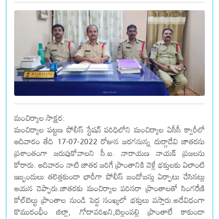
మంచిర్యాల సాక్షర:
మంచిర్యాల పట్టణ పోలీస్ స్టేషన్ పరిధిలోని మంచిర్యాల ఏసీసీ క్వారీలో
ఆదివారం తేది 17-07-2022 రోజున జరగనున్న దుర్గాదేవి జాతరను
ప్రశాంతంగా జరుపుకోవాలని సీ.ఐ. నారాయణ నాయక్ ప్రజలను
కోరారు. ఆదివారం నాటి జాతర జరిగే ప్రాంతానికి వెళ్లే భక్తులకు ఏలాంటి
ఇబ్బందులు తలెత్తకుండా భారీగా పోలీస్ బందోబస్తు ఏర్పాటు చేసినట్లు
ఆయన చెప్పారు.జాతరకు మంచిర్యాల పరిసరా ప్రాంతాలతో సింగరేణి
కోల్‌బెల్టు ప్రాంతాల నుండి పెద్ద సంఖ్యలో భక్తులు వస్తారు.అదేవిధంగా
కొమురంభీం జిల్లా, గోదావరిఖని,బెల్లంపల్లి ప్రాంతాలే కాకుండా