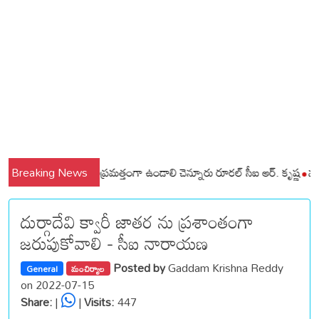
లి మండలాల ప్రజలు అప్రమత్తంగా ఉండాలి చెన్నూరు రూరల్ సీఐ ఆర్. కృష్ణ
Breaking News
మున్సిప
దుర్గాదేవి క్వారీ జాతర ను ప్రశాంతంగా
జరుపుకోవాలి - సీఐ నారాయణ
Posted by
Gaddam Krishna Reddy
General
మంచిర్యాల
on 2022-07-15
Share:
|
|
Visits:
447