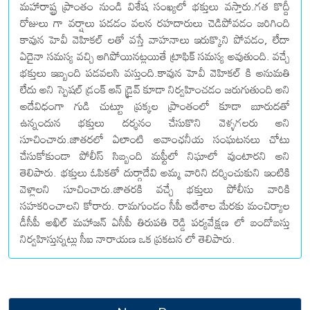
మహారాష్ట్ర ప్రాంతం నుండి విశేష సంఖ్యలో భక్తులు వస్తారు.గత కొద్దీ
రోజులు గా వర్షాలు పడడం వలన రహదారులు చెడిపోవడం జరిగింది
కావున హెవీ వెహికల్ లతో వస్తే వాహనాలు ఇరుక్కొని పోవడం, లేదా
ఏదైనా సమస్య వచ్చి ఆగిపోయినట్లయితే ట్రాఫిక్ సమస్య అవుతుంది. వచ్చే
భక్తులు ఇబ్బంది పడవలసి వస్తుంది.కావున హెవీ వెహికల్ కి అనుమతి
లేదు అని స్పెషల్ డ్రంక్ ఆన్ డ్రైవ్ కూడా నిర్వహించడం జరుగుతుంది అని
అదేవిధంగా గుడి చుట్టూ ప్రక్కల ప్రాంతంలో కూడా బూరుదతో
ఉన్నందున భక్తులు దర్శనం చేసుకొని వెళ్ళగలరు అని
సూచించారు.జాతరలో ఏలాంటి అవాంఛనీయ సంఘటనలు చోటు
చేసుకోకుండా పోలీస్ సిబ్బంది మఫ్టీలో నిఘాలో వుంటారని అని
తెలిపారు. భక్తులు ఓపికతో దుర్గాదేవి అమ్మ వారిని దర్శించుకుని ఇంటికి
వెళ్లాలని సూచించారు.జాతరకి వచ్చే భక్తులు పోలీసు వారికి
సహకరించాలని కోరారు. రామగుండం సీపీ ఆదేశాల మేరకు మంచిర్యాల
డీసీపీ అఖిల్ మహాజన్ ఏసీపీ తిరుపతి రెడ్డి పర్యవేక్షణ లో బందోబస్తు
నిర్వహిస్తున్నట్లు సీఐ నారాయణ ఒక ప్రకటన లో తెలిపారు.