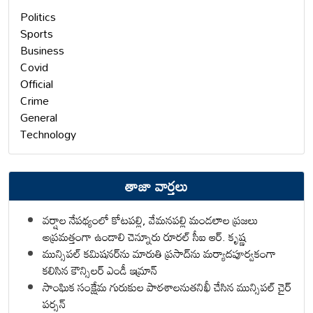
Politics
Sports
Business
Covid
Official
Crime
General
Technology
తాజా వార్తలు
వర్షాల నేపథ్యంలో కోటపల్లి, వేమనపల్లి మండలాల ప్రజలు
అప్రమత్తంగా ఉండాలి చెన్నూరు రూరల్ సీఐ ఆర్. కృష్ణ
మున్సిపల్ కమిషనర్‌ను మారుతి ప్రసాద్‌ను మర్యాదపూర్వకంగా
కలిసిన కౌన్సిలర్ ఎండీ ఇమ్రాన్ ​
సాంఘిక సంక్షేమ గురుకుల పాఠశాలనుతనిఖీ చేసిన మున్సిపల్ చైర్
పర్సన్