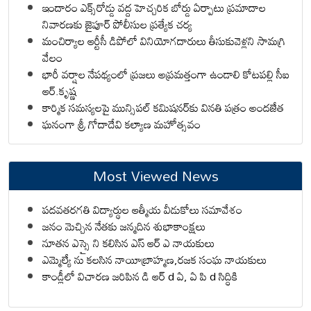
ఇందారం ఎక్స్‌రోడ్డు వద్ద హెచ్చరిక బోర్డు ఏర్పాటు ప్రమాదాల
నివారణకు జైపూర్ పోలీసుల ప్రత్యేక చర్య
మంచిర్యాల ఆర్టీసీ డిపోలో వినియోగదారులు తీసుకువెళ్లని సామగ్రి
వేలం
భారీ వర్షాల నేపథ్యంలో ప్రజలు అప్రమత్తంగా ఉండాలి కోటపల్లి సీఐ
ఆర్.కృష్ణ
కార్మిక సమస్యలపై మున్సిపల్ కమిషనర్‌కు వినతి పత్రం అందజేత
ఘనంగా శ్రీ గోదాదేవి కల్యాణ మహోత్సవం
Most Viewed News
పదవతరగతి విద్యార్థుల ఆత్మీయ వీడుకోలు సమావేశం
జనం మెచ్చిన నేతకు జన్మదిన శుభాకాంక్షలు
నూతన ఎస్సై ని కలిసిన ఎస్ ఆర్ ఎ నాయకులు
ఎమ్మెల్యే ను కలసిన నాయీబ్రాహ్మణ,రజక సంఘ నాయకులు
కాండ్లీలో విచారణ జరిపిన డి ఆర్ d ఏ, ఏ పి d సిద్ధికి