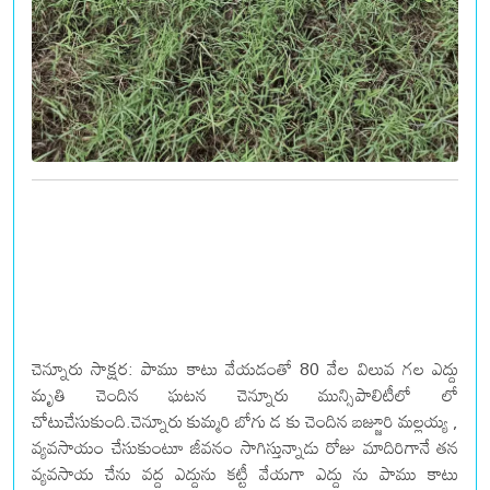
చెన్నూరు సాక్షర: పాము కాటు వేయడంతో 80 వేల విలువ గల ఎద్దు
మృతి చెందిన ఘటన చెన్నూరు మున్సిపాలిటీలో లో
చోటుచేసుకుంది.చెన్నూరు కుమ్మరి బోగు డ కు చెందిన బజ్జూరి మల్లయ్య ,
వ్యవసాయం చేసుకుంటూ జీవనం సాగిస్తున్నాడు రోజు మాదిరిగానే తన
వ్యవసాయ చేను వద్ద ఎద్దును కట్టీ వేయగా ఎద్దు ను పాము కాటు