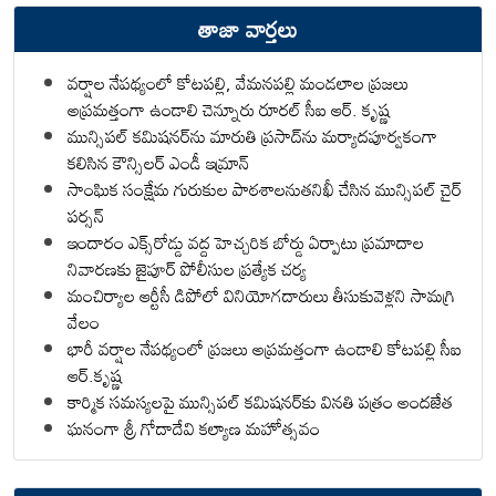
తాజా వార్తలు
వర్షాల నేపథ్యంలో కోటపల్లి, వేమనపల్లి మండలాల ప్రజలు
అప్రమత్తంగా ఉండాలి చెన్నూరు రూరల్ సీఐ ఆర్. కృష్ణ
మున్సిపల్ కమిషనర్‌ను మారుతి ప్రసాద్‌ను మర్యాదపూర్వకంగా
కలిసిన కౌన్సిలర్ ఎండీ ఇమ్రాన్ ​
సాంఘిక సంక్షేమ గురుకుల పాఠశాలనుతనిఖీ చేసిన మున్సిపల్ చైర్
పర్సన్
ఇందారం ఎక్స్‌రోడ్డు వద్ద హెచ్చరిక బోర్డు ఏర్పాటు ప్రమాదాల
నివారణకు జైపూర్ పోలీసుల ప్రత్యేక చర్య
మంచిర్యాల ఆర్టీసీ డిపోలో వినియోగదారులు తీసుకువెళ్లని సామగ్రి
వేలం
భారీ వర్షాల నేపథ్యంలో ప్రజలు అప్రమత్తంగా ఉండాలి కోటపల్లి సీఐ
ఆర్.కృష్ణ
కార్మిక సమస్యలపై మున్సిపల్ కమిషనర్‌కు వినతి పత్రం అందజేత
ఘనంగా శ్రీ గోదాదేవి కల్యాణ మహోత్సవం