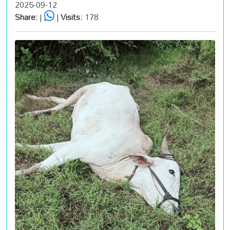
2025-09-12
Share:
|
|
Visits:
178