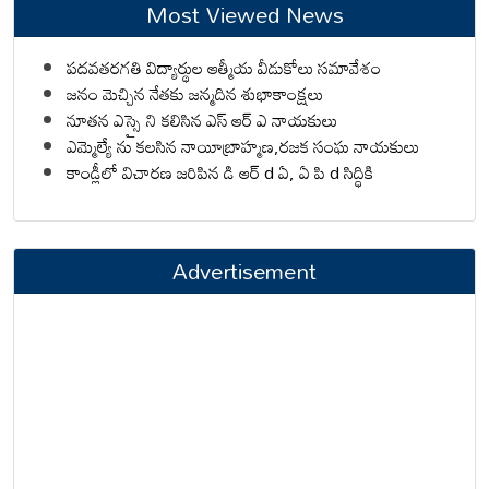
Most Viewed News
పదవతరగతి విద్యార్థుల ఆత్మీయ వీడుకోలు సమావేశం
జనం మెచ్చిన నేతకు జన్మదిన శుభాకాంక్షలు
నూతన ఎస్సై ని కలిసిన ఎస్ ఆర్ ఎ నాయకులు
ఎమ్మెల్యే ను కలసిన నాయీబ్రాహ్మణ,రజక సంఘ నాయకులు
కాండ్లీలో విచారణ జరిపిన డి ఆర్ d ఏ, ఏ పి d సిద్ధికి
Advertisement