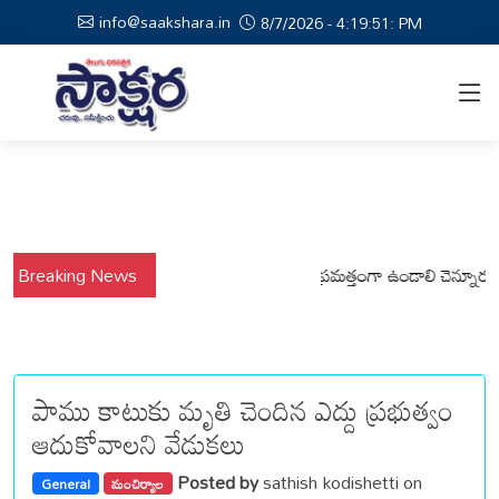
info@saakshara.in
8/7/2026 - 4:19:52: PM
్యంలో కోటపల్లి, వేమనపల్లి మండలాల ప్రజలు అప్రమత్తంగా ఉండాలి చెన్నూరు రూరల్
Breaking News
పాము కాటుకు మృతి చెందిన ఎద్దు ప్రభుత్వం
ఆదుకోవాలని వేడుకలు
Posted by
sathish kodishetti on
General
మంచిర్యాల