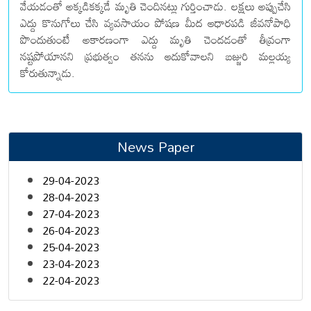
వేయడంతో అక్కడికక్కడే మృతి చెందినట్లు గుర్తించాడు. లక్షలు అప్పుచేసి
ఎద్దు కొనుగోలు చేసి వ్యవసాయం పోషణ మీద ఆధారపడి జీవనోపాధి
పొందుతుంటే అకారణంగా ఎద్దు మృతి చెందడంతో తీవ్రంగా
నష్టపోయానని ప్రభుత్వం తనను ఆదుకోవాలని బజ్జురి మల్లయ్య
కోరుతున్నాడు.
News Paper
29-04-2023
28-04-2023
27-04-2023
26-04-2023
25-04-2023
23-04-2023
22-04-2023