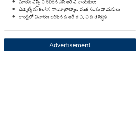
నూతన ఎస్సై ని కలిసిన ఎస్ ఆర్ ఎ నాయకులు
ఎమ్మెల్యే ను కలసిన నాయీబ్రాహ్మణ,రజక సంఘ నాయకులు
కాండ్లీలో విచారణ జరిపిన డి ఆర్ d ఏ, ఏ పి d సిద్ధికి
Advertisement