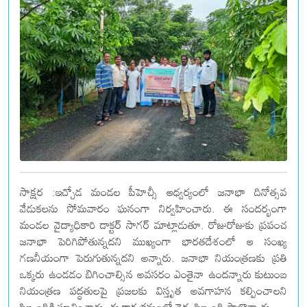
సాక్షర :ఇచ్చోడ మండల పీహెచ్సీ ఆధ్వర్యంలో జనాభా దినోత్సవ
వేడుకలను సోమవారం ఘనంగా నిర్వహించారు. ఈ సందర్భంగా
మండల వైద్యాధికారి డాక్టర్ సాగర్ మాట్లాడుతూ. రోజురోజుకు ప్రపంచ
జనాభా పెరిగిపోతున్నదని ముఖ్యంగా భారతదేశంలో ఆ సంఖ్య
గణనీయంగా పెరుగుతున్నదని అన్నారు. జనాభా నియంత్రణకు ప్రతి
ఒక్కరు ఉండడం బిగించాల్సిన అవసరం ఎంతైనా ఉందన్నారు కుటుంబ
నియంత్రణ పద్ధతులపై ప్రజలకు విస్తృత అవగాహన కల్పించాలని