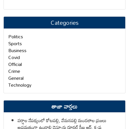
Categories
Politics
Sports
Business
Covid
Official
Crime
General
Technology
తాజా వార్తలు
వర్షాల నేపథ్యంలో కోటపల్లి, వేమనపల్లి మండలాల ప్రజలు
అప్రమత్తంగా ఉండాలి చెన్నూరు రూరల్ సీఐ ఆర్. కృష్ణ