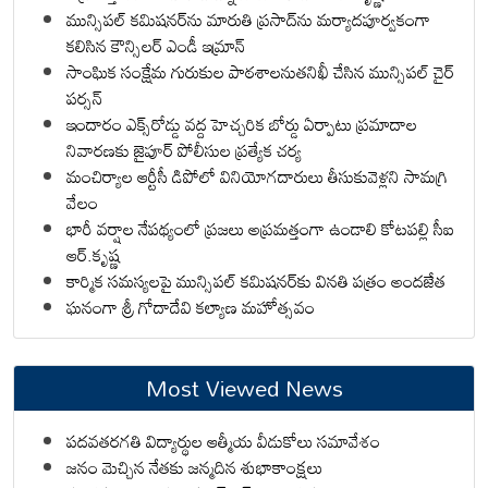
మున్సిపల్ కమిషనర్‌ను మారుతి ప్రసాద్‌ను మర్యాదపూర్వకంగా
కలిసిన కౌన్సిలర్ ఎండీ ఇమ్రాన్ ​
సాంఘిక సంక్షేమ గురుకుల పాఠశాలనుతనిఖీ చేసిన మున్సిపల్ చైర్
పర్సన్
ఇందారం ఎక్స్‌రోడ్డు వద్ద హెచ్చరిక బోర్డు ఏర్పాటు ప్రమాదాల
నివారణకు జైపూర్ పోలీసుల ప్రత్యేక చర్య
మంచిర్యాల ఆర్టీసీ డిపోలో వినియోగదారులు తీసుకువెళ్లని సామగ్రి
వేలం
భారీ వర్షాల నేపథ్యంలో ప్రజలు అప్రమత్తంగా ఉండాలి కోటపల్లి సీఐ
ఆర్.కృష్ణ
కార్మిక సమస్యలపై మున్సిపల్ కమిషనర్‌కు వినతి పత్రం అందజేత
ఘనంగా శ్రీ గోదాదేవి కల్యాణ మహోత్సవం
Most Viewed News
పదవతరగతి విద్యార్థుల ఆత్మీయ వీడుకోలు సమావేశం
జనం మెచ్చిన నేతకు జన్మదిన శుభాకాంక్షలు