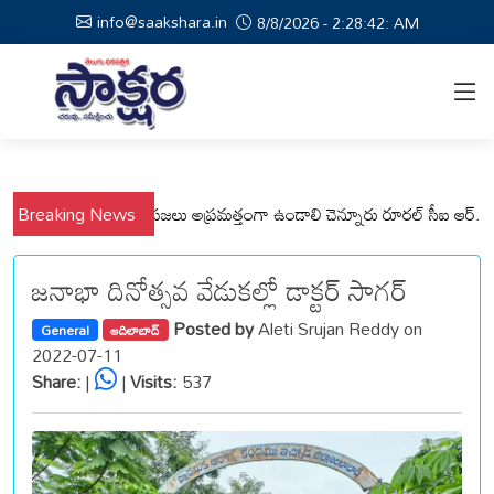
info@saakshara.in
8/8/2026 - 2:28:43: AM
వేమనపల్లి మండలాల ప్రజలు అప్రమత్తంగా ఉండాలి చెన్నూరు రూరల్ సీఐ ఆర్. కృష్ణ
Breaking News
జనాభా దినోత్సవ వేడుకల్లో డాక్టర్ సాగర్
Posted by
Aleti Srujan Reddy on
General
ఆదిలాబాద్
2022-07-11
Share:
|
|
Visits:
537