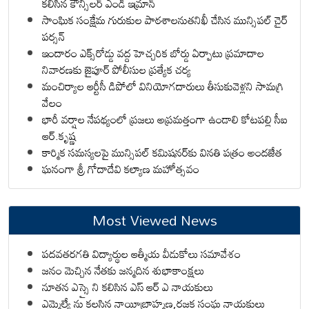
కలిసిన కౌన్సిలర్ ఎండీ ఇమ్రాన్ ​
సాంఘిక సంక్షేమ గురుకుల పాఠశాలనుతనిఖీ చేసిన మున్సిపల్ చైర్
పర్సన్
ఇందారం ఎక్స్‌రోడ్డు వద్ద హెచ్చరిక బోర్డు ఏర్పాటు ప్రమాదాల
నివారణకు జైపూర్ పోలీసుల ప్రత్యేక చర్య
మంచిర్యాల ఆర్టీసీ డిపోలో వినియోగదారులు తీసుకువెళ్లని సామగ్రి
వేలం
భారీ వర్షాల నేపథ్యంలో ప్రజలు అప్రమత్తంగా ఉండాలి కోటపల్లి సీఐ
ఆర్.కృష్ణ
కార్మిక సమస్యలపై మున్సిపల్ కమిషనర్‌కు వినతి పత్రం అందజేత
ఘనంగా శ్రీ గోదాదేవి కల్యాణ మహోత్సవం
Most Viewed News
పదవతరగతి విద్యార్థుల ఆత్మీయ వీడుకోలు సమావేశం
జనం మెచ్చిన నేతకు జన్మదిన శుభాకాంక్షలు
నూతన ఎస్సై ని కలిసిన ఎస్ ఆర్ ఎ నాయకులు
ఎమ్మెల్యే ను కలసిన నాయీబ్రాహ్మణ,రజక సంఘ నాయకులు