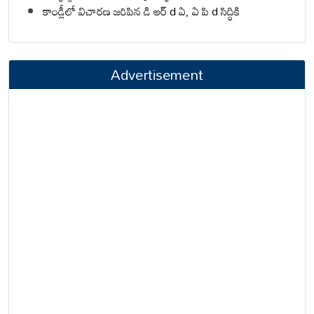
కాండ్లీలో విచారణ జరిపిన డి ఆర్ d ఏ, ఏ పి d సిద్ధికి
Advertisement