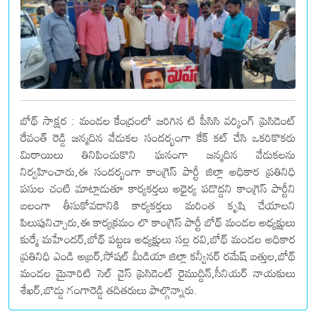
బోథ్ సాక్షర : మండల కేంద్రంలో జరిగిన టి పీసిసి వర్కింగ్ ప్రెసిడెంట్
రేవంత్ రెడ్డి జన్మదిన వేడుకల సందర్భంగా కేక్ కట్ చేసి ఒకరికొకరు
మిఠాయిలు తినిపించుకొని ఘనంగా జన్మదిన వేడుకలను
నిర్వహించారు,ఈ సందర్భంగా కాంగ్రెస్ పార్టీ జిల్లా అధికార ప్రతినిధి
పసుల చంటి మాట్లాడుతూ కార్యకర్తలు అధైర్య పడొద్దని కాంగ్రెస్ పార్టీని
బలంగా తీసుకోవడానికి కార్యకర్తలు మరింత కృషి చేయాలని
పిలుపునిచ్చారు,ఈ కార్యక్రమం లొ కాంగ్రెస్ పార్టీ బోథ్ మండల అధ్యక్షులు
కుర్మే మహేందర్,బోథ్ పట్టణ అధ్యక్షులు సల్ల రవి,బోథ్ మండల అధికార
ప్రతినిధి ఎండి అబ్రర్,సోషల్ మీడియా జిల్లా కన్వీనర్ రమేష్ బత్తుల,బోథ్
మండల మైనారిటి సెల్ వైస్ ప్రెసిడెంట్ రైముద్దిన్,సీనియర్ నాయకులు
శేఖర్,బొడ్డు గంగారెడ్డి తదితరులు పాల్గొన్నారు.