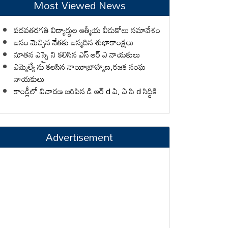
Most Viewed News
పదవతరగతి విద్యార్థుల ఆత్మీయ వీడుకోలు సమావేశం
జనం మెచ్చిన నేతకు జన్మదిన శుభాకాంక్షలు
నూతన ఎస్సై ని కలిసిన ఎస్ ఆర్ ఎ నాయకులు
ఎమ్మెల్యే ను కలసిన నాయీబ్రాహ్మణ,రజక సంఘ
నాయకులు
కాండ్లీలో విచారణ జరిపిన డి ఆర్ d ఏ, ఏ పి d సిద్ధికి
Advertisement