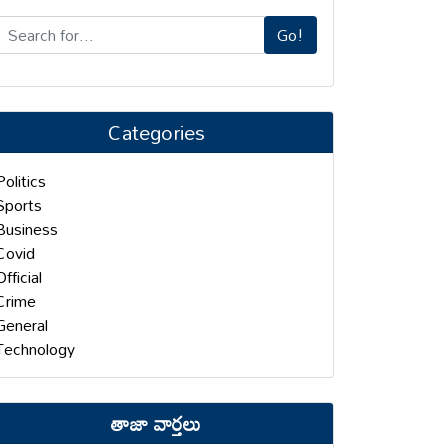
Go!
Categories
Politics
Sports
Business
Covid
Official
Crime
General
Technology
తాజా వార్తలు