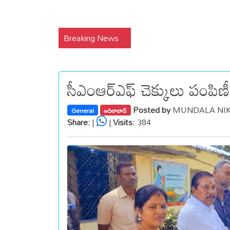
Breaking News
సీఎంఆర్ఎఫ్ చెక్కులు పంపిణీ 
Posted by
MUNDALA NIKH
General
ఆదిలాబాద్
Share:
|
|
Visits:
384