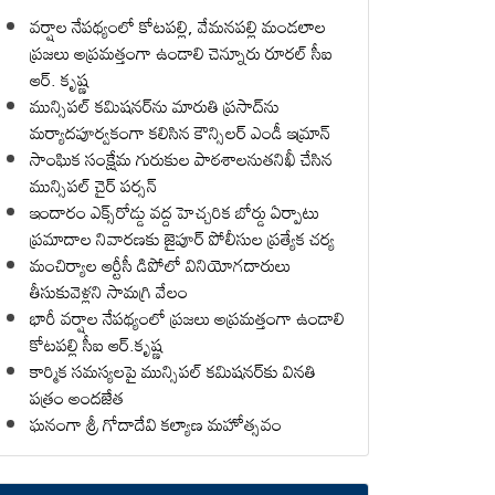
వర్షాల నేపథ్యంలో కోటపల్లి, వేమనపల్లి మండలాల
ప్రజలు అప్రమత్తంగా ఉండాలి చెన్నూరు రూరల్ సీఐ
ఆర్. కృష్ణ
మున్సిపల్ కమిషనర్‌ను మారుతి ప్రసాద్‌ను
మర్యాదపూర్వకంగా కలిసిన కౌన్సిలర్ ఎండీ ఇమ్రాన్ ​
సాంఘిక సంక్షేమ గురుకుల పాఠశాలనుతనిఖీ చేసిన
మున్సిపల్ చైర్ పర్సన్
ఇందారం ఎక్స్‌రోడ్డు వద్ద హెచ్చరిక బోర్డు ఏర్పాటు
ప్రమాదాల నివారణకు జైపూర్ పోలీసుల ప్రత్యేక చర్య
మంచిర్యాల ఆర్టీసీ డిపోలో వినియోగదారులు
తీసుకువెళ్లని సామగ్రి వేలం
భారీ వర్షాల నేపథ్యంలో ప్రజలు అప్రమత్తంగా ఉండాలి
కోటపల్లి సీఐ ఆర్.కృష్ణ
కార్మిక సమస్యలపై మున్సిపల్ కమిషనర్‌కు వినతి
పత్రం అందజేత
ఘనంగా శ్రీ గోదాదేవి కల్యాణ మహోత్సవం