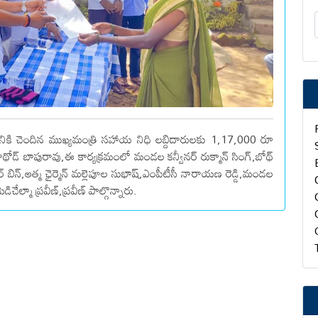
నికి చెందిన ముఖ్యమంత్రి సహాయ నిధి లబ్దిదారులకు 1,17,000 రూ
థోడ్ బాపురావు,ఈ కార్యక్రమంలో మండల కన్వీనర్ రుక్మాన్ సింగ్,బోథ్
్ బిన్,ఆత్మ ఛైర్మెన్ మల్లెపూల సుభాష్,ఎంపీటీసీ నారాయణ రెడ్డి,మండల
ిచేల్మా ప్రవీణ్,ప్రవీణ్ పాల్గొన్నారు.