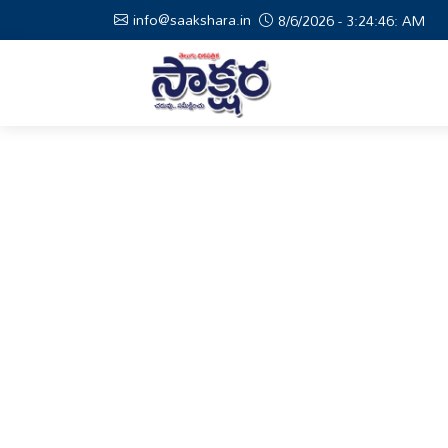
info@saakshara.in
8/6/2026 - 3:24:47: AM