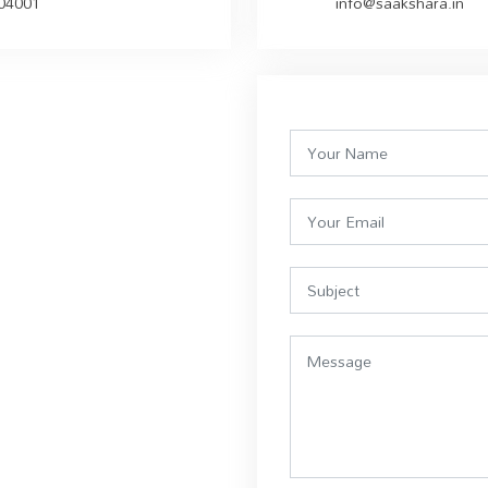
504001
info@saakshara.in