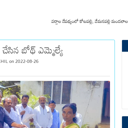
వర్షాల నేపథ్యంలో కోటపల్లి, వేమనపల్లి మండలాల ప్రజలు అ
చేసిన బోథ్ ఎమ్మెల్యే
IL on 2022-08-26