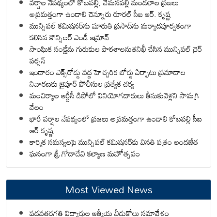
వర్షాల నేపథ్యంలో కోటపల్లి, వేమనపల్లి మండలాల ప్రజలు
అప్రమత్తంగా ఉండాలి చెన్నూరు రూరల్ సీఐ ఆర్. కృష్ణ
మున్సిపల్ కమిషనర్‌ను మారుతి ప్రసాద్‌ను మర్యాదపూర్వకంగా
కలిసిన కౌన్సిలర్ ఎండీ ఇమ్రాన్ ​
సాంఘిక సంక్షేమ గురుకుల పాఠశాలనుతనిఖీ చేసిన మున్సిపల్ చైర్
పర్సన్
ఇందారం ఎక్స్‌రోడ్డు వద్ద హెచ్చరిక బోర్డు ఏర్పాటు ప్రమాదాల
నివారణకు జైపూర్ పోలీసుల ప్రత్యేక చర్య
మంచిర్యాల ఆర్టీసీ డిపోలో వినియోగదారులు తీసుకువెళ్లని సామగ్రి
వేలం
భారీ వర్షాల నేపథ్యంలో ప్రజలు అప్రమత్తంగా ఉండాలి కోటపల్లి సీఐ
ఆర్.కృష్ణ
కార్మిక సమస్యలపై మున్సిపల్ కమిషనర్‌కు వినతి పత్రం అందజేత
ఘనంగా శ్రీ గోదాదేవి కల్యాణ మహోత్సవం
Most Viewed News
పదవతరగతి విద్యార్థుల ఆత్మీయ వీడుకోలు సమావేశం