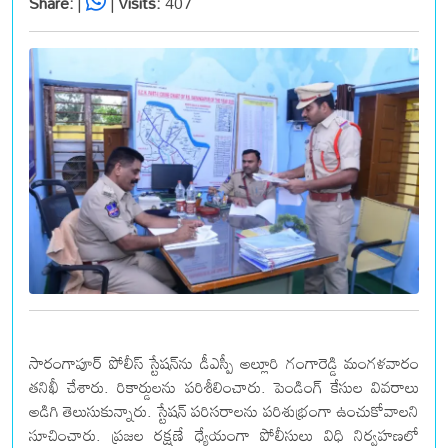
Share:
|
|
Visits:
407
సారంగాపూర్ పోలీస్ స్టేషన్‌ను డీఎస్పీ అల్లూరి గంగారెడ్డి మంగళవారం
తనిఖీ చేశారు. రికార్డులను పరిశీలించారు. పెండింగ్‌ కేసుల వివరాలు
అడిగి తెలుసుకున్నారు. స్టేషన్‌ పరిసరాలను పరిశుభ్రంగా ఉంచుకోవాలని
సూచించారు. ప్రజల రక్షణే ధ్యేయంగా పోలీసులు విధి నిర్వహణలో