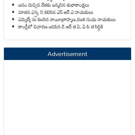
జనం మెచ్చిన నేతకు జన్మదిన శుభాకాంక్షలు
నూతన ఎస్సై ని కలిసిన ఎస్ ఆర్ ఎ నాయకులు
ఎమ్మెల్యే ను కలసిన నాయీబ్రాహ్మణ,రజక సంఘ నాయకులు
కాండ్లీలో విచారణ జరిపిన డి ఆర్ d ఏ, ఏ పి d సిద్ధికి
Advertisement