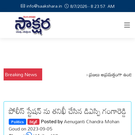
info@saakshara.in
8/7/2026 - 8:23:58: AM
వర్షాల నేపథ్యంలో కోటపల్లి, వేమనపల్లి మండలాల ప్రజలు అప్రమత్తంగా ఉండాలి చెన్
Breaking News
పోలీస్ స్టేషన్ ను తనిఖీ చేసిన డిఎస్పి గంగారెడ్డి
Posted by
Aenuganti Chandra Mohan
Politics
నిర్మల్
Goud on 2023-09-05