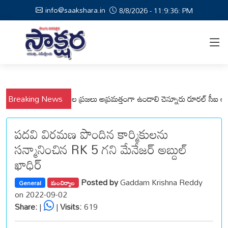
info@saakshara.in
8/8/2026 - 11:9:36: PM
ి, వేమనపల్లి మండలాల ప్రజలు అప్రమత్తంగా ఉండాలి చెన్నూరు రూరల్ సీఐ ఆర్. కృష
Breaking News
పదవి విరమణ పొందిన కార్మికులను
సన్మానించిన RK 5 గని మేనేజర్ అబ్దుల్
ఖాధిర్
Posted by
Gaddam Krishna Reddy
General
మంచిర్యాల
on 2022-09-02
Share:
|
|
Visits:
619