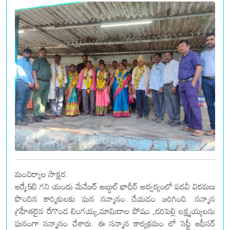
మంచిర్యాల సాక్షర:
ఆర్కే5బి గని యందు మేనేజర్ అబ్దుల్ ఖాధీర్ అద్వర్యంలో పదవీ విరమణ
పొందిన కార్మికులకు ఘన సన్మానం చేయడం జరిగింది .సన్మాన
గ్రహీతలైన రేగొండ లింగయ్య,మామిడాల పోషం ,దరిపెల్లి లక్ష్మయ్యలను
ఘనంగా సన్మానం చేశారు. ఈ సన్మాన కార్యక్రమం లో సెఫ్టీ ఆఫీసర్