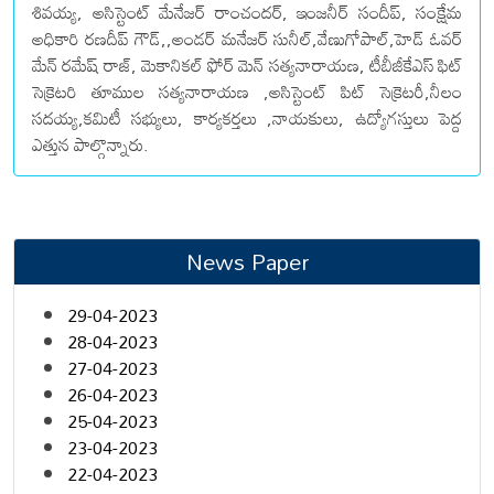
శివయ్య, అసిస్టెంట్ మేనేజర్ రాంచందర్, ఇంజనీర్ సందీప్, సంక్షేమ
అధికారి రణదీప్ గౌడ్,,అండర్ మనేజర్ సునీల్,వేణుగోపాల్,హెడ్ ఓవర్
మేన్ రమేష్ రాజ్, మెకానికల్ ఫోర్ మెన్ సత్యనారాయణ, టీబీజీకేఎస్ ఫిట్
సెక్రెటరి తూముల సత్యనారాయణ ,అసిస్టెంట్ పిట్ సెక్రెటరీ,నీలం
సదయ్య,కమిటీ సభ్యులు, కార్యకర్తలు ,నాయకులు, ఉద్యోగస్తులు పెద్ద
ఎత్తున పాల్గొన్నారు.
News Paper
29-04-2023
28-04-2023
27-04-2023
26-04-2023
25-04-2023
23-04-2023
22-04-2023