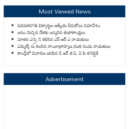
Most Viewed News
పదవతరగతి విద్యార్థుల ఆత్మీయ వీడుకోలు సమావేశం
జనం మెచ్చిన నేతకు జన్మదిన శుభాకాంక్షలు
నూతన ఎస్సై ని కలిసిన ఎస్ ఆర్ ఎ నాయకులు
ఎమ్మెల్యే ను కలసిన నాయీబ్రాహ్మణ,రజక సంఘ నాయకులు
కాండ్లీలో విచారణ జరిపిన డి ఆర్ d ఏ, ఏ పి d సిద్ధికి
Advertisement