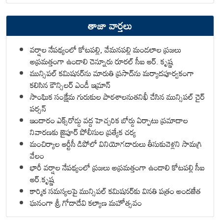
తాజా వార్తలు
వర్షాల నేపథ్యంలో కోటపల్లి, వేమనపల్లి మండలాల ప్రజలు
అప్రమత్తంగా ఉండాలి చెన్నూరు రూరల్ సీఐ ఆర్. కృష్ణ
మున్సిపల్ కమిషనర్‌ను మారుతి ప్రసాద్‌ను మర్యాదపూర్వకంగా
కలిసిన కౌన్సిలర్ ఎండీ ఇమ్రాన్ ​
సాంఘిక సంక్షేమ గురుకుల పాఠశాలనుతనిఖీ చేసిన మున్సిపల్ చైర్
పర్సన్
ఇందారం ఎక్స్‌రోడ్డు వద్ద హెచ్చరిక బోర్డు ఏర్పాటు ప్రమాదాల
నివారణకు జైపూర్ పోలీసుల ప్రత్యేక చర్య
మంచిర్యాల ఆర్టీసీ డిపోలో వినియోగదారులు తీసుకువెళ్లని సామగ్రి
వేలం
భారీ వర్షాల నేపథ్యంలో ప్రజలు అప్రమత్తంగా ఉండాలి కోటపల్లి సీఐ
ఆర్.కృష్ణ
కార్మిక సమస్యలపై మున్సిపల్ కమిషనర్‌కు వినతి పత్రం అందజేత
ఘనంగా శ్రీ గోదాదేవి కల్యాణ మహోత్సవం