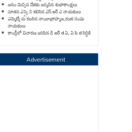
జనం మెచ్చిన నేతకు జన్మదిన శుభాకాంక్షలు
నూతన ఎస్సై ని కలిసిన ఎస్ ఆర్ ఎ నాయకులు
ఎమ్మెల్యే ను కలసిన నాయీబ్రాహ్మణ,రజక సంఘ
నాయకులు
కాండ్లీలో విచారణ జరిపిన డి ఆర్ d ఏ, ఏ పి d సిద్ధికి
Advertisement