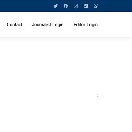
Contact
Journalist Login
Editor Login
వర్షాల నేపథ్యంలో కోటపల్లి, వ