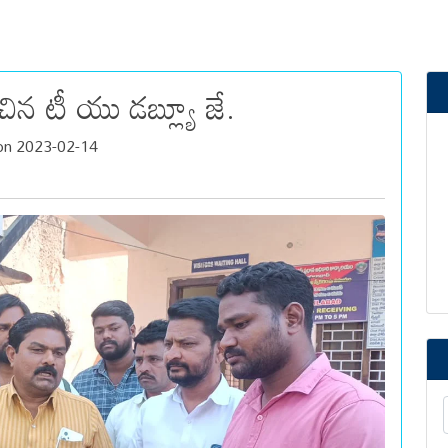
చిన టీ యు డబ్ల్యూ జే.
on 2023-02-14