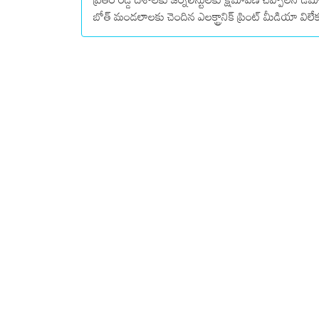
బోత్ మండలాలకు చెందిన ఎలక్ట్రానిక్ ప్రింట్ మీడియా విలేక