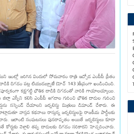
యుని ఇంట్లో జరిగిన విందులో సోమవారం రాత్రి ఇచ్చోడ ఎంపీపీ ప్రీతం
క దాడికి దిగడం పట్ల టియుడబ్ల్యూజే (హెచ్ 143 )తీవ్రంగా ఖండించింది.
ద్దేశపూర్వకంగా కక్షగట్టి భౌతిక దాడికి దిగడంతో వారికి గాయాలయ్యాయి.
జిల్లా ఎస్పీని కలిసి ఎంపీపీ ఆగడాల గురించి భౌతిక దాడుల గురించి
ును సస్పెండ్ చేయాలని జర్నలిస్టు మిత్రులు డిమాండ్ చేశారు. ఈ
మాట్లాడుతూ వాస్తవ కథనాలు రాస్తున్న జర్నలిస్టులపై రాజకీయ పార్టీలకు
ంచారు. ఇలాంటి సంఘటనలు పునరావృతం అయితే జర్నలిస్టులు కూడా
తే కోర్టుకు వెళ్లాలి తప్ప దాడులకు దిగడం సరికాదని హెచ్చరించారు.
డిమాండ్ చేశారు. ఈ కార్యక్రమంలో ఇచ్చోడా కూడా నేరడిగొండ బజార్హత్నూర్