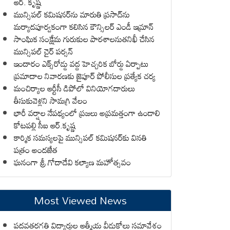
ఆర్. కృష్ణ
మున్సిపల్ కమిషనర్‌ను మారుతి ప్రసాద్‌ను
మర్యాదపూర్వకంగా కలిసిన కౌన్సిలర్ ఎండీ ఇమ్రాన్ ​
సాంఘిక సంక్షేమ గురుకుల పాఠశాలనుతనిఖీ చేసిన
మున్సిపల్ చైర్ పర్సన్
ఇందారం ఎక్స్‌రోడ్డు వద్ద హెచ్చరిక బోర్డు ఏర్పాటు
ప్రమాదాల నివారణకు జైపూర్ పోలీసుల ప్రత్యేక చర్య
మంచిర్యాల ఆర్టీసీ డిపోలో వినియోగదారులు
తీసుకువెళ్లని సామగ్రి వేలం
భారీ వర్షాల నేపథ్యంలో ప్రజలు అప్రమత్తంగా ఉండాలి
కోటపల్లి సీఐ ఆర్.కృష్ణ
కార్మిక సమస్యలపై మున్సిపల్ కమిషనర్‌కు వినతి
పత్రం అందజేత
ఘనంగా శ్రీ గోదాదేవి కల్యాణ మహోత్సవం
Most Viewed News
పదవతరగతి విద్యార్థుల ఆత్మీయ వీడుకోలు సమావేశం