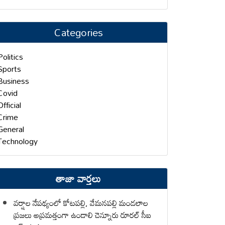
Categories
Politics
Sports
Business
Covid
Official
Crime
General
Technology
తాజా వార్తలు
వర్షాల నేపథ్యంలో కోటపల్లి, వేమనపల్లి మండలాల
ప్రజలు అప్రమత్తంగా ఉండాలి చెన్నూరు రూరల్ సీఐ