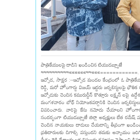
పాత్రికేయులపై దాడిని ఖండించిన టియుడబ్ల్యూజే
≈≈≈≈≈≈≈≈≈≈««««««≈≈«««============.
ఇచ్చోడ, సాక్షర :--ఇచ్చోడ మండల కేంద్రంలో ఓ పాత్రికే
రెడ్డి, మరో హోంగార్డు విజయ్ ఇద్దరు జర్నలిస్టులపై భౌతి
ఇచ్చోడుకు చెందిన కమురుద్దీన్ కొత్తూరు లక్ష్మన్ లపై ఉ
మంగళవారం బోథ్ నియోజకవర్గానికి చెందిన జర్నలిస్టులు 
వివరించారు. వారిపై కేసు నమోదు చేయాలని హోంగార్డ
సందర్భంగా టియుడబ్ల్యూజే జిల్లా అధ్యక్షులు బేత రమేష్ 
చెందిన నాయకులు దాడులు చేయడాన్ని తీవ్రంగా ఖండి
ప్రతిదారులకు దిగాల్సి వస్తుందని తమకు అన్యాయం జరిగి
ప్రీతం రెడ్డి దేశాలకు జర్నలిస్టులకు క్షమాపణ చెప్పాలని 