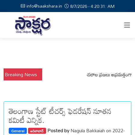
info@saakshara.in
8/7/2026 - 4:20:32: AM
Breaking News
వర్షాల నేపథ్యంలో కోటపల్లి, వేమనపల్లి మండలాల ప్రజలు అప్రమత్తంగా ఉండాల
తెలంగాణ స్టేట్ టీచర్స్ ఫెడరేషన్ నూతన
కమిటీ ఎన్నిక.
Posted by
Nagula Bakkaiah on 2022-
General
ఆదిలాబాద్