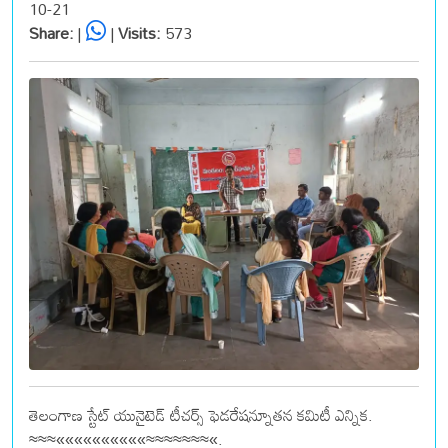
10-21
Share:
|
|
Visits:
573
తెలంగాణ స్టేట్ యునైటెడ్ టీచర్స్ ఫెడరేషన్నూతన కమిటీ ఎన్నిక.
≈≈≈««««««««««≈≈≈≈≈≈≈«.