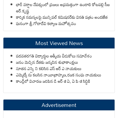
భారీ వర్షాల నేపథ్యంలో ప్రజలు అప్రమత్తంగా ఉండాలి కోటపల్లి సీఐ
ఆర్.కృష్ణ
కార్మిక సమస్యలపై మున్సిపల్ కమిషనర్‌కు వినతి పత్రం అందజేత
ఘనంగా శ్రీ గోదాదేవి కల్యాణ మహోత్సవం
Most Viewed News
పదవతరగతి విద్యార్థుల ఆత్మీయ వీడుకోలు సమావేశం
జనం మెచ్చిన నేతకు జన్మదిన శుభాకాంక్షలు
నూతన ఎస్సై ని కలిసిన ఎస్ ఆర్ ఎ నాయకులు
ఎమ్మెల్యే ను కలసిన నాయీబ్రాహ్మణ,రజక సంఘ నాయకులు
కాండ్లీలో విచారణ జరిపిన డి ఆర్ d ఏ, ఏ పి d సిద్ధికి
Advertisement