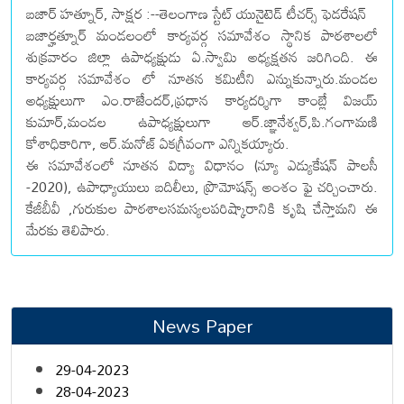
బజార్ హత్నూర్, సాక్షర :--తెలంగాణ స్టేట్ యునైటెడ్ టీచర్స్ ఫెడరేషన్
బజార్హత్నూర్ మండలంలో కార్యవర్గ సమావేశం స్థానిక పాఠశాలలో
శుక్రవారం జిల్లా ఉపాధ్యక్షుడు ఏ.స్వామి అధ్యక్షతన జరిగింది. ఈ
కార్యవర్గ సమావేశం లో నూతన కమిటీని ఎన్నుకున్నారు.మండల
అధ్యక్షులుగా ఎం.రాజేందర్,ప్రధాన కార్యదర్శిగా కాంబ్లే విజయ్
కుమార్,మండల ఉపాధ్యక్షులుగా ఆర్.జ్ఞానేశ్వర్,పి.గంగామణి
కోశాధికారిగా, ఆర్.మనోజ్ ఏకగ్రీవంగా ఎన్నికయ్యారు.
ఈ సమావేశంలో నూతన విద్యా విధానం (న్యూ ఎడ్యుకేషన్ పాలసీ
-2020), ఉపాధ్యాయులు బదిలీలు, ప్రొమోషన్స్ అంశం ఫై చర్చించారు.
కేజీబీవీ ,గురుకుల పాఠశాలసమస్యలపరిష్కారానికి కృషి చేస్తామని ఈ
మేరకు తెలిపారు.
News Paper
29-04-2023
28-04-2023