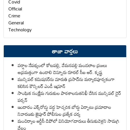
Covid
Official
Crime
General
Technology
తాజా వార్తలు
వర్షాల నేపథ్యంలో కోటపల్లి, వేమనపల్లి మండలాల ప్రజలు
అప్రమత్తంగా ఉండాలి చెన్నూరు రూరల్ సీఐ ఆర్. కృష్ణ
మున్సిపల్ కమిషనర్‌ను మారుతి ప్రసాద్‌ను మర్యాదపూర్వకంగా
కలిసిన కౌన్సిలర్ ఎండీ ఇమ్రాన్ ​
సాంఘిక సంక్షేమ గురుకుల పాఠశాలనుతనిఖీ చేసిన మున్సిపల్ చైర్
పర్సన్
ఇందారం ఎక్స్‌రోడ్డు వద్ద హెచ్చరిక బోర్డు ఏర్పాటు ప్రమాదాల
నివారణకు జైపూర్ పోలీసుల ప్రత్యేక చర్య
మంచిర్యాల ఆర్టీసీ డిపోలో వినియోగదారులు తీసుకువెళ్లని సామగ్రి
వేలం