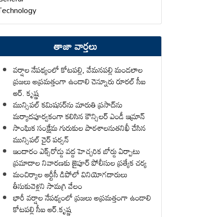
Technology
తాజా వార్తలు
వర్షాల నేపథ్యంలో కోటపల్లి, వేమనపల్లి మండలాల
ప్రజలు అప్రమత్తంగా ఉండాలి చెన్నూరు రూరల్ సీఐ
ఆర్. కృష్ణ
మున్సిపల్ కమిషనర్‌ను మారుతి ప్రసాద్‌ను
మర్యాదపూర్వకంగా కలిసిన కౌన్సిలర్ ఎండీ ఇమ్రాన్ ​
సాంఘిక సంక్షేమ గురుకుల పాఠశాలనుతనిఖీ చేసిన
మున్సిపల్ చైర్ పర్సన్
ఇందారం ఎక్స్‌రోడ్డు వద్ద హెచ్చరిక బోర్డు ఏర్పాటు
ప్రమాదాల నివారణకు జైపూర్ పోలీసుల ప్రత్యేక చర్య
మంచిర్యాల ఆర్టీసీ డిపోలో వినియోగదారులు
తీసుకువెళ్లని సామగ్రి వేలం
భారీ వర్షాల నేపథ్యంలో ప్రజలు అప్రమత్తంగా ఉండాలి
కోటపల్లి సీఐ ఆర్.కృష్ణ