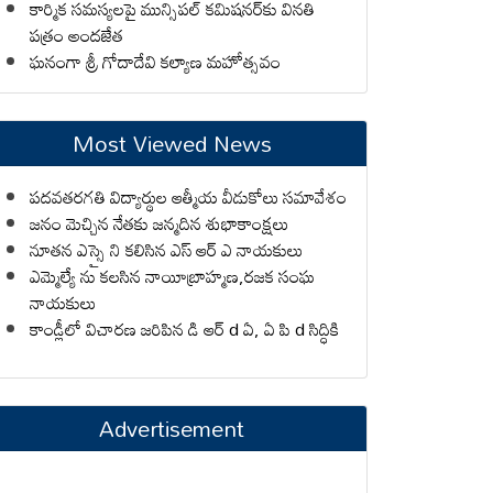
కార్మిక సమస్యలపై మున్సిపల్ కమిషనర్‌కు వినతి
పత్రం అందజేత
ఘనంగా శ్రీ గోదాదేవి కల్యాణ మహోత్సవం
Most Viewed News
పదవతరగతి విద్యార్థుల ఆత్మీయ వీడుకోలు సమావేశం
జనం మెచ్చిన నేతకు జన్మదిన శుభాకాంక్షలు
నూతన ఎస్సై ని కలిసిన ఎస్ ఆర్ ఎ నాయకులు
ఎమ్మెల్యే ను కలసిన నాయీబ్రాహ్మణ,రజక సంఘ
నాయకులు
కాండ్లీలో విచారణ జరిపిన డి ఆర్ d ఏ, ఏ పి d సిద్ధికి
Advertisement