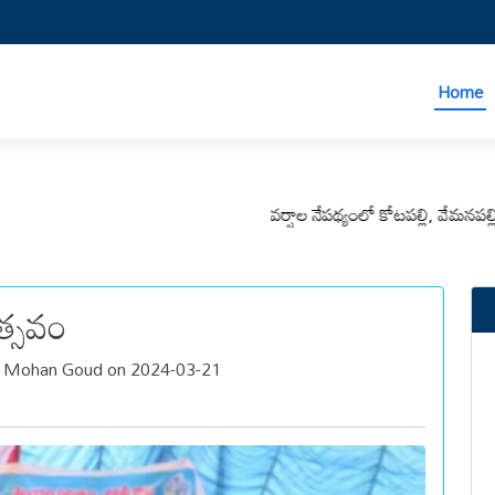
Home
వర్షాల నేపథ్యంలో కోటపల్లి, వేమనపల్లి మండలాల
త్సవం
a Mohan Goud on 2024-03-21