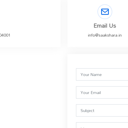
Email Us
504001
info@saakshara.in