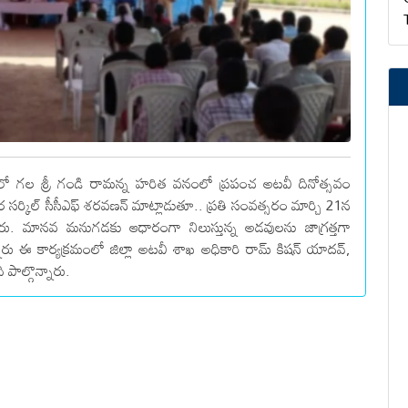
ో గల శ్రీ గండి రామన్న హరిత వనంలో ప్రపంచ అటవీ దినోత్సవం
్కిల్ సీసీఎఫ్ శరవణన్ మాట్లాడుతూ.. ప్రతి సంవత్సరం మార్చి 21న
ారు. మానవ మనుగడకు ఆధారంగా నిలుస్తున్న అడవులను జాగ్రత్తగా
్నారు ఈ కార్యక్రమంలో జిల్లా అటవీ శాఖ అధికారి రామ్ కిషన్ యాదవ్,
 పాల్గొన్నారు.