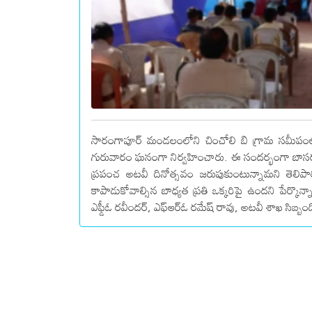
సారంగాపూర్ మండలంలోని చించోలి బి గ్రామ సమీపంల
గురువారం ఘనంగా నిర్వహించారు. ఈ సందర్భంగా బాసర సర
ప్రపంచ అటవీ దినోత్సవం జరుపుకుంటున్నామని తెలిప
కాపాడుకోవాల్సిన బాధ్యత ప్రతి ఒక్కరిపై ఉందని పేర్కొన
ఎఫ్డీఓ రవీందర్, ఎఫ్ఆర్ఓ రమేష్ రావు, అటవీ శాఖ సిబ్బంది