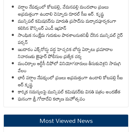
వర్షాల నేపథ్యంలో కోటపల్లి, వేమనపల్లి మండలాల ప్రజలు
అప్రమత్తంగా ఉండాలి చెన్నూరు రూరల్ సీఐ ఆర్. కృష్ణ
మున్సిపల్ కమిషనర్‌ను మారుతి ప్రసాద్‌ను మర్యాదపూర్వకంగా
కలిసిన కౌన్సిలర్ ఎండీ ఇమ్రాన్ ​
సాంఘిక సంక్షేమ గురుకుల పాఠశాలనుతనిఖీ చేసిన మున్సిపల్ చైర్
పర్సన్
ఇందారం ఎక్స్‌రోడ్డు వద్ద హెచ్చరిక బోర్డు ఏర్పాటు ప్రమాదాల
నివారణకు జైపూర్ పోలీసుల ప్రత్యేక చర్య
మంచిర్యాల ఆర్టీసీ డిపోలో వినియోగదారులు తీసుకువెళ్లని సామగ్రి
వేలం
భారీ వర్షాల నేపథ్యంలో ప్రజలు అప్రమత్తంగా ఉండాలి కోటపల్లి సీఐ
ఆర్.కృష్ణ
కార్మిక సమస్యలపై మున్సిపల్ కమిషనర్‌కు వినతి పత్రం అందజేత
ఘనంగా శ్రీ గోదాదేవి కల్యాణ మహోత్సవం
Most Viewed News