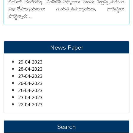
బిల్లకూరి శంకరయ్య, ఎంపిటిసి సభ్యురాలు చుంచు మల్లవ్వ,పాఠశాల
ప్రధానోపాధ్యాయురాలు గాయత్రి,ఉపాధ్యాయులు, గ్రామస్థులు
పాల్గొన్నారు...
News Paper
29-04-2023
28-04-2023
27-04-2023
26-04-2023
25-04-2023
23-04-2023
22-04-2023
Search