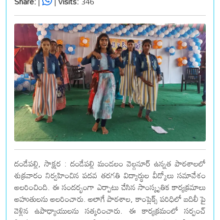
Share:
|
|
Visits:
346
దండేపల్లి, సాక్షర : దండేపల్లి మండలం వెల్గనూర్ ఉన్నత పాఠశాలలో
శుక్రవారం నిర్వహించిన పదవ తరగతి విద్యార్థుల వీడ్కోలు సమావేశం
అలరించింది. ఈ సందర్భంగా ఎర్పాటు చేసిన సాంస్కృతిక కార్యక్రమాలు
అహుతులను అలరించారు. అలాగే పాఠశాల, కాంప్లెక్స్ పరిధిలో బదిలీ పై
వెళ్లిన ఉపాధ్యాయులను సత్కరించారు. ఈ కార్యక్రమంలో సర్పంచ్