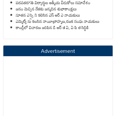
పదవతరగతి విద్యార్థుల ఆత్మీయ వీడుకోలు సమావేశం
జనం మెచ్చిన నేతకు జన్మదిన శుభాకాంక్షలు
నూతన ఎస్సై ని కలిసిన ఎస్ ఆర్ ఎ నాయకులు
ఎమ్మెల్యే ను కలసిన నాయీబ్రాహ్మణ,రజక సంఘ నాయకులు
కాండ్లీలో విచారణ జరిపిన డి ఆర్ d ఏ, ఏ పి d సిద్ధికి
Advertisement