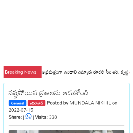
ల్లి మండలాల ప్రజలు అప్రమత్తంగా ఉండాలి చెన్నూరు రూరల్ సీఐ ఆర్. కృష్ణ
Breaking News
మున్స
నష్టపోయిన ప్రజలను ఆదుకోండి
Posted by
MUNDALA NIKHIL on
General
ఆదిలాబాద్
2022-07-15
Share:
|
|
Visits:
338