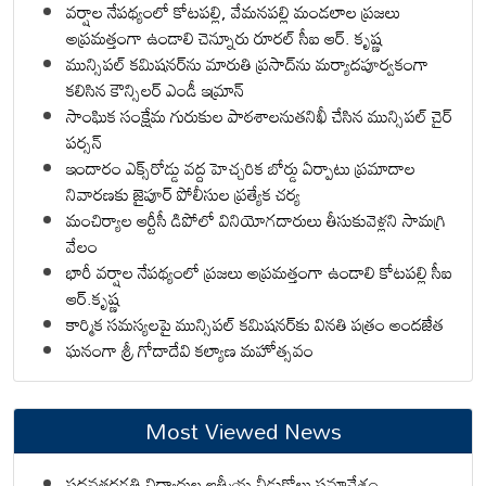
వర్షాల నేపథ్యంలో కోటపల్లి, వేమనపల్లి మండలాల ప్రజలు
అప్రమత్తంగా ఉండాలి చెన్నూరు రూరల్ సీఐ ఆర్. కృష్ణ
మున్సిపల్ కమిషనర్‌ను మారుతి ప్రసాద్‌ను మర్యాదపూర్వకంగా
కలిసిన కౌన్సిలర్ ఎండీ ఇమ్రాన్ ​
సాంఘిక సంక్షేమ గురుకుల పాఠశాలనుతనిఖీ చేసిన మున్సిపల్ చైర్
పర్సన్
ఇందారం ఎక్స్‌రోడ్డు వద్ద హెచ్చరిక బోర్డు ఏర్పాటు ప్రమాదాల
నివారణకు జైపూర్ పోలీసుల ప్రత్యేక చర్య
మంచిర్యాల ఆర్టీసీ డిపోలో వినియోగదారులు తీసుకువెళ్లని సామగ్రి
వేలం
భారీ వర్షాల నేపథ్యంలో ప్రజలు అప్రమత్తంగా ఉండాలి కోటపల్లి సీఐ
ఆర్.కృష్ణ
కార్మిక సమస్యలపై మున్సిపల్ కమిషనర్‌కు వినతి పత్రం అందజేత
ఘనంగా శ్రీ గోదాదేవి కల్యాణ మహోత్సవం
Most Viewed News
పదవతరగతి విద్యార్థుల ఆత్మీయ వీడుకోలు సమావేశం