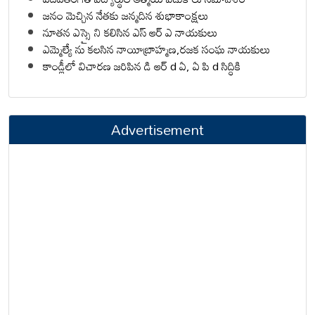
జనం మెచ్చిన నేతకు జన్మదిన శుభాకాంక్షలు
నూతన ఎస్సై ని కలిసిన ఎస్ ఆర్ ఎ నాయకులు
ఎమ్మెల్యే ను కలసిన నాయీబ్రాహ్మణ,రజక సంఘ నాయకులు
కాండ్లీలో విచారణ జరిపిన డి ఆర్ d ఏ, ఏ పి d సిద్ధికి
Advertisement