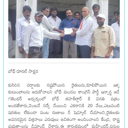
బోథ్ రూరల్ సాక్షర
కుసిరిన వర్షాలకు నష్టపోయిన రైతులను,కూలిపోయిన ఇళ్ళ
కుటుంబాలను ఆదుకోవాలని బోథ్ మండల కాంగ్రెస్ పార్టీ ఇన్చార్జి ఆడే
గజెంధర్ అధ్వర్యంలో బోథ్ తహశీల్దార్ కి వినతి పత్రం
అందజేశారు,వెంటనే సర్వే చేయించి ఎకరానికి 20 వేలు,ఎటువంటి
షరతుల లేకుండా పంట రుణాలు రీ షెడ్యూల్ చేయాలని,రైతులకు
అవసరమైన విత్తనాలు ఎరువులు ఉచితంగా అందించాలని కేంద్ర, రాష్ట్ర
ప్రభుత్వాలను డిమాండ్ చేశారు,ఈ కార్యక్రమంలో మహేందర్,పసుల