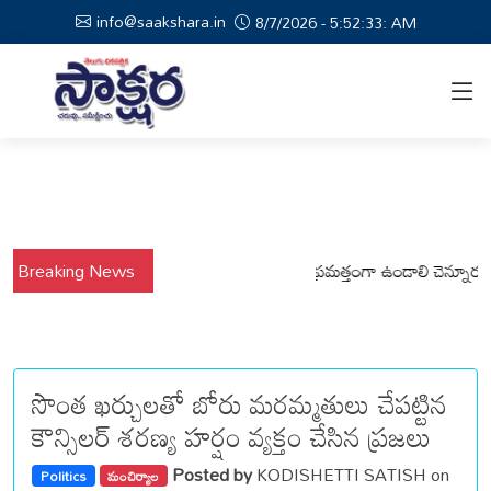
info@saakshara.in
8/7/2026 - 5:52:34: AM
్యంలో కోటపల్లి, వేమనపల్లి మండలాల ప్రజలు అప్రమత్తంగా ఉండాలి చెన్నూరు రూరల్ 
Breaking News
సొంత ఖర్చులతో బోరు మరమ్మతులు చేపట్టిన
కౌన్సిలర్ శరణ్య హర్షం వ్యక్తం చేసిన ప్రజలు
Posted by
KODISHETTI SATISH on
Politics
మంచిర్యాల