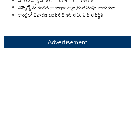
నూతన ఎస్సై ని కలిసిన ఎస్ ఆర్ ఎ నాయకులు
ఎమ్మెల్యే ను కలసిన నాయీబ్రాహ్మణ,రజక సంఘ నాయకులు
కాండ్లీలో విచారణ జరిపిన డి ఆర్ d ఏ, ఏ పి d సిద్ధికి
Advertisement