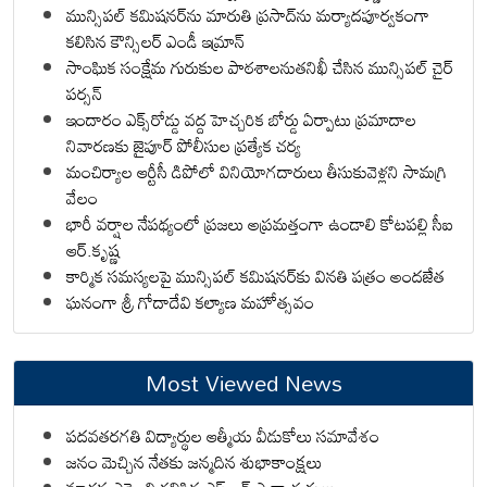
మున్సిపల్ కమిషనర్‌ను మారుతి ప్రసాద్‌ను మర్యాదపూర్వకంగా
కలిసిన కౌన్సిలర్ ఎండీ ఇమ్రాన్ ​
సాంఘిక సంక్షేమ గురుకుల పాఠశాలనుతనిఖీ చేసిన మున్సిపల్ చైర్
పర్సన్
ఇందారం ఎక్స్‌రోడ్డు వద్ద హెచ్చరిక బోర్డు ఏర్పాటు ప్రమాదాల
నివారణకు జైపూర్ పోలీసుల ప్రత్యేక చర్య
మంచిర్యాల ఆర్టీసీ డిపోలో వినియోగదారులు తీసుకువెళ్లని సామగ్రి
వేలం
భారీ వర్షాల నేపథ్యంలో ప్రజలు అప్రమత్తంగా ఉండాలి కోటపల్లి సీఐ
ఆర్.కృష్ణ
కార్మిక సమస్యలపై మున్సిపల్ కమిషనర్‌కు వినతి పత్రం అందజేత
ఘనంగా శ్రీ గోదాదేవి కల్యాణ మహోత్సవం
Most Viewed News
పదవతరగతి విద్యార్థుల ఆత్మీయ వీడుకోలు సమావేశం
జనం మెచ్చిన నేతకు జన్మదిన శుభాకాంక్షలు