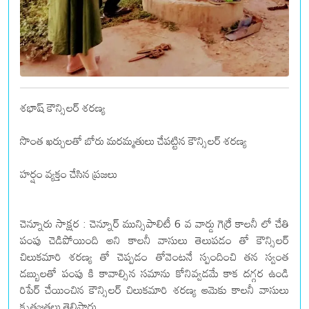
శభాష్ కౌన్సిలర్ శరణ్య
సొంత ఖర్చులతో బోరు మరమ్మతులు చేపట్టిన కౌన్సిలర్ శరణ్య
హర్షం వ్యక్తం చేసిన ప్రజలు
చెన్నూరు సాక్షర : చెన్నూర్ మున్సిపాలిటీ 6 వ వార్డు గెర్రే కాలనీ లో చేతి
పంపు చెడిపోయింది అని కాలనీ వాసులు తెలుపడం తో కౌన్సిలర్
చిలుకమారి శరణ్య తో చెప్పడం తోవెంటనే స్పందించి తన స్వంత
డబ్బులతో పంపు కి కావాల్సిన సమాను కోనివ్వడమే కాక దగ్గర ఉండి
రిపేర్ చేయించిన కౌన్సిలర్ చిలుకమారి శరణ్య ఆమెకు కాలనీ వాసులు
కృతజ్ఞతలు తెలిపారు