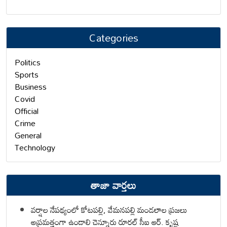
Categories
Politics
Sports
Business
Covid
Official
Crime
General
Technology
తాజా వార్తలు
వర్షాల నేపథ్యంలో కోటపల్లి, వేమనపల్లి మండలాల ప్రజలు
అప్రమత్తంగా ఉండాలి చెన్నూరు రూరల్ సీఐ ఆర్. కృష్ణ