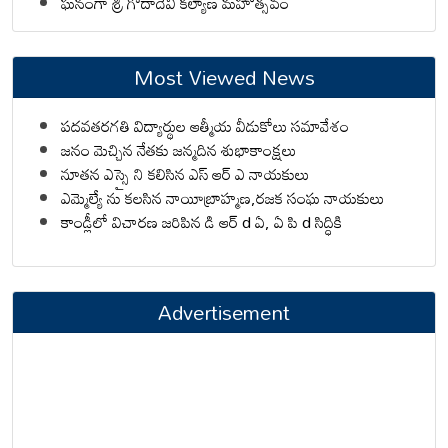
ఘనంగా శ్రీ గోదాదేవి కల్యాణ మహోత్సవం
Most Viewed News
పదవతరగతి విద్యార్థుల ఆత్మీయ వీడుకోలు సమావేశం
జనం మెచ్చిన నేతకు జన్మదిన శుభాకాంక్షలు
నూతన ఎస్సై ని కలిసిన ఎస్ ఆర్ ఎ నాయకులు
ఎమ్మెల్యే ను కలసిన నాయీబ్రాహ్మణ,రజక సంఘ నాయకులు
కాండ్లీలో విచారణ జరిపిన డి ఆర్ d ఏ, ఏ పి d సిద్ధికి
Advertisement