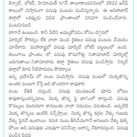
కిన్వాట్, బోకర్, హిమాయత్ నగర్ తాలూకాలపరిదిలలో 2022 ఖరీఫ్
కాలంలో విస్తారంగా పసుపు పంటను పండిస్తున్నారు. ఈ ఆదిలాబాద్
జిల్లాలో ఒకప్పుడు వివిధ ప్రాంతాలలో విరివిగా పండించేవారు.
పంటదిగుబడి
బాగానే ఉంటుంది. కానీ వీటిని అమ్ముకోవడం కోసం దగ్గరలో
మార్కెట్ సౌకర్యం లేక చాలా మంది రైతులు పసుపు పంటను వేయడం
మానేశారు. మహారాష్ట్రలో పసుపు మార్కెట్ బోకర్ పట్టణంలో ఉంది.
తెలంగాణ ప్రాంతం లో పసుపు కొనుగోళ్లు నిజామాబాద్ మార్కెట్లో
జరుగుతాయి.నిజామాబాదు జిల్లా రైతులు పసుపు పండిస్తారు. నిర్మల్
జిల్లాలో కూడ నీటిపారుదల సౌకర్యాలు
ఉన్న ప్రదేశమ్ లో పంట పందిస్తారు. పసుపు పంటలో మొక్కజొన్న
అంతర పంటగా వేస్తే అది తొందరగా కాపుకాసి
పంట చేతికి వస్తుంది. పసుపు దుంపఅంటే భూమి లోపల
కాపుకాస్తుందన్నమాట, మొక్క జొన్న పై భాగంలో కాస్తుంది. పసుపు
కొమ్ములు ముదురుగా కావటంకు చాలా సమయం పడుతుంది. అప్పటికి
మొక్క జొన్నలు ఇంటికి వచ్చేస్తాయి. మొక్క జొన్న కర్రల వేళ్ళు గుబురు
వేళ్ళు పైననే ఉంటాయి. కనుక పంట తీసివేయగానే ఆగుబురు వేళ్ళు కుళ్ళి
పోయి అది పసుపుకు ఎరువుగా పనిచేస్తూ బలాన్ని చేకూరుస్తుంది. పసుపు
పండిన పిదప