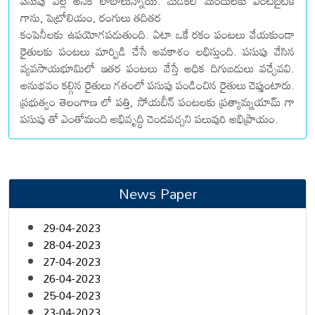
పసుపు వల్ల అనేక లాబాలున్నాయి. మెడికల్ మందులకు ఎంటిబైటిక్
గాను, పెట్రోలియం, రంగులు తదితర
కంపెనీలకు ఉపయోగపడుతుంది. ఏటా ఒకే రకం పంటలు వేయకుండా
రైతులకు పంటలు మార్పిడి చేసే అవకాశం లభిస్తుంది. పసుపు వేసిన
వ్యవసాయభూమిలో ఇతర పంటలు వేస్తే అధిక దిగుబడులు వచ్చేవవి.
అనుభవం కల్గిన రైతులు గతంలో పసుపు పండించిన రైతులు చెప్తుంటారు.
ప్రభుత్వం తెలంగాణ లో పత్తి, సోయబీన్ పంటలకు ప్రత్యామ్నయామ్ గా
పసుపు తో ఎంతోమంది అభివృద్ధి చెందవచ్చని పలువురి అభిప్రాయం.
News Paper
29-04-2023
28-04-2023
27-04-2023
26-04-2023
25-04-2023
23-04-2023