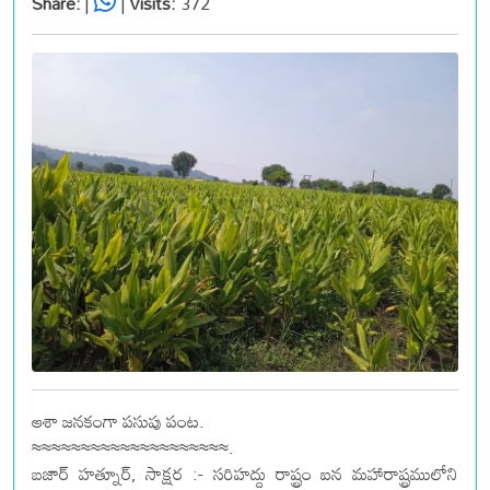
Share:
|
|
Visits:
372
ఆశా జనకంగా పసుపు పంట.
≈≈≈≈≈≈≈≈≈≈≈≈≈≈≈≈≈≈≈≈.
బజార్ హత్నూర్, సాక్షర :- సరిహద్దు రాష్ట్రం ఐన మహారాష్ట్రములోని