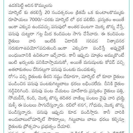
ఉడకపెట్టి ఆరిన కొమ్ములను
మార్కెట్ కు తరలిస్తే 20 సంవత్సరంల క్రితమే ఒక కుంటాలకొమ్ముకు
రూపాయలు 7000/--వరకు మార్కెట్ లో ధర పలికేది. ప్రస్తుతం అయితే
ఇంకా ఎక్కువ ఉండవచ్చు.పసుపులో అంతర పంటగా మొక్క జొన్న వేస్తే,
పసుపు చుట్టురా గట్ల మీద కందిపంట సాగు చేసేవారు. ఈ కందిపంట
రైతులు వారి ఇంటికి ఏడాదికి సరిపడ నిత్యావసర
సరుకుగాఉపయోగపడుతుంది.ఇంకా ఎక్కువగా పండిస్తే అప్పుడైతే
బంధుజనానికి ఉచితంగా ఇచ్చేవారు. కానీ ఇప్పుడు మాత్రం అమ్ముకొంటే
ఇంటి ఖర్చులకు పనికివాస్తాయనుకో, అయితే మనుషులకు కోవిడ్ వచ్చి
అతలాకుతలం చేసినట్లుగా పసుపు పంటకు దుంపకుళ్ళు
రోగం వచ్చి రైతులకు తీరని నష్టం చేకూరగా, మార్కెట్ లో కూడా రైతులు
పండించిన పసుపు పంటకుగిట్టుబాటు ధరలు లభించలేదు. దీనికి రైతుల
నడ్డివిరిగింది. పసుపు పంట వేయటం మానేశారు.ప్రస్తుతం రైతులు పత్తి,
సోయబీన్, కంది, మొక్క జొన్న తదితర వాణిజ్య పంటల వైపు వారి ద్రుష్టి
మళ్ళీ ఈ పంటలు సాగుచేస్తున్నారు. రబిలో శనగ, గోధుమ, మొక్క జొన్న
పండిస్తున్నారు. పసుపు ఇప్పుడు కూడ పండిస్తారు. కానీ వారికి
అందుబాటులోమార్కెట్ సౌకర్యాలు, గిట్టుబాటు బాటు ధరలు కల్పిస్తూ
రైతులకు ప్రోత్సహం ప్రభుత్వం చేయాలి.