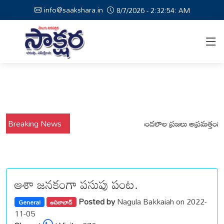
info@saakshara.in
8/7/2026 - 2:32:54: AM
Breaking News
వర్షాల నేపథ్యంలో కోటపల్లి, వేమనపల్లి మండలాల ప్రజలు అప్రమత్తంగా ఉండాల
ఆశా జనకంగా పసుపు పంట.
Posted by
Nagula Bakkaiah on 2022-
General
ఆదిలాబాద్
11-05