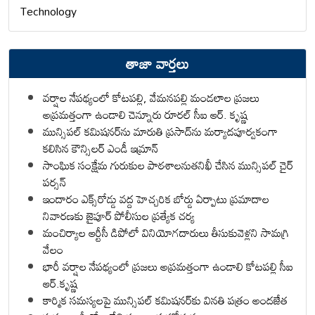
Technology
తాజా వార్తలు
వర్షాల నేపథ్యంలో కోటపల్లి, వేమనపల్లి మండలాల ప్రజలు
అప్రమత్తంగా ఉండాలి చెన్నూరు రూరల్ సీఐ ఆర్. కృష్ణ
మున్సిపల్ కమిషనర్‌ను మారుతి ప్రసాద్‌ను మర్యాదపూర్వకంగా
కలిసిన కౌన్సిలర్ ఎండీ ఇమ్రాన్ ​
సాంఘిక సంక్షేమ గురుకుల పాఠశాలనుతనిఖీ చేసిన మున్సిపల్ చైర్
పర్సన్
ఇందారం ఎక్స్‌రోడ్డు వద్ద హెచ్చరిక బోర్డు ఏర్పాటు ప్రమాదాల
నివారణకు జైపూర్ పోలీసుల ప్రత్యేక చర్య
మంచిర్యాల ఆర్టీసీ డిపోలో వినియోగదారులు తీసుకువెళ్లని సామగ్రి
వేలం
భారీ వర్షాల నేపథ్యంలో ప్రజలు అప్రమత్తంగా ఉండాలి కోటపల్లి సీఐ
ఆర్.కృష్ణ
కార్మిక సమస్యలపై మున్సిపల్ కమిషనర్‌కు వినతి పత్రం అందజేత