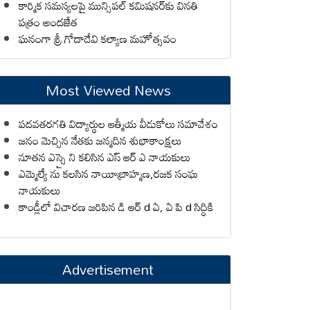
కార్మిక సమస్యలపై మున్సిపల్ కమిషనర్‌కు వినతి
పత్రం అందజేత
ఘనంగా శ్రీ గోదాదేవి కల్యాణ మహోత్సవం
Most Viewed News
పదవతరగతి విద్యార్థుల ఆత్మీయ వీడుకోలు సమావేశం
జనం మెచ్చిన నేతకు జన్మదిన శుభాకాంక్షలు
నూతన ఎస్సై ని కలిసిన ఎస్ ఆర్ ఎ నాయకులు
ఎమ్మెల్యే ను కలసిన నాయీబ్రాహ్మణ,రజక సంఘ
నాయకులు
కాండ్లీలో విచారణ జరిపిన డి ఆర్ d ఏ, ఏ పి d సిద్ధికి
Advertisement