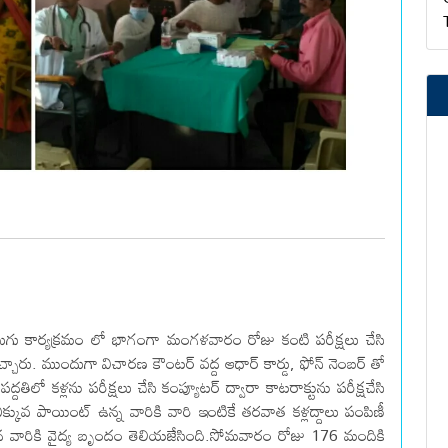
ుగు కార్యక్రమం లో భాగంగా మంగళవారం రోజు కంటి పరీక్షలు చేసి
ఇచ్చారు. ముందుగా విచారణ కౌంటర్ వద్ద ఆధార్ కార్డు, ఫోన్ నెంబర్ తో
ిలో కళ్లను పరీక్షలు చేసి కంప్యూటర్ ద్వారా కాటరాక్టును పరీక్షచేసి
్కువ పాయింట్ ఉన్న వారికి వారి ఇంటికే తరవాత కళ్లద్దాలు పంపిణీ
 వారికి వైద్య బృందం తెలియజేసింది.సోమవారం రోజు 176 మందికి