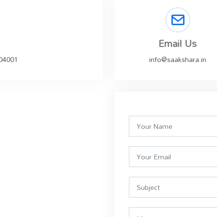
Email Us
504001
info@saakshara.in