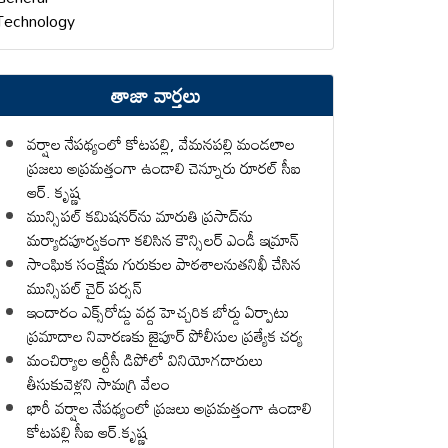
Technology
తాజా వార్తలు
వర్షాల నేపథ్యంలో కోటపల్లి, వేమనపల్లి మండలాల
ప్రజలు అప్రమత్తంగా ఉండాలి చెన్నూరు రూరల్ సీఐ
ఆర్. కృష్ణ
మున్సిపల్ కమిషనర్‌ను మారుతి ప్రసాద్‌ను
మర్యాదపూర్వకంగా కలిసిన కౌన్సిలర్ ఎండీ ఇమ్రాన్ ​
సాంఘిక సంక్షేమ గురుకుల పాఠశాలనుతనిఖీ చేసిన
మున్సిపల్ చైర్ పర్సన్
ఇందారం ఎక్స్‌రోడ్డు వద్ద హెచ్చరిక బోర్డు ఏర్పాటు
ప్రమాదాల నివారణకు జైపూర్ పోలీసుల ప్రత్యేక చర్య
మంచిర్యాల ఆర్టీసీ డిపోలో వినియోగదారులు
తీసుకువెళ్లని సామగ్రి వేలం
భారీ వర్షాల నేపథ్యంలో ప్రజలు అప్రమత్తంగా ఉండాలి
కోటపల్లి సీఐ ఆర్.కృష్ణ