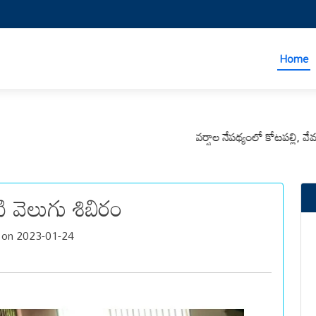
Home
వర్షాల నేపథ్యంలో కోటపల్లి, వేమనపల్లి 
ి వెలుగు శిబిరం
 on 2023-01-24