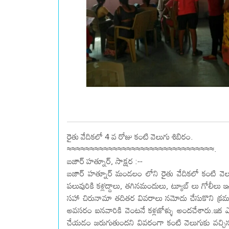
రైతు వేదికలో 4 వ రోజు కంటి వెలుగు శిబిరం.
≈≈≈≈≈≈≈≈≈≈≈≈≈≈≈≈≈≈≈≈≈≈≈≈≈≈≈≈≈≈≈≈.
బజార్ హత్నూర్, సాక్షర :--
బజార్ హత్నూర్ మండలం లోని రైతు వేదికలో కంటి వెల
పలువురికి కళ్లద్దాలు, తగినమందులు, ట్యూబ్ లు గోలీలు 
సహా చిరునామా తదితర వివరాలు నమోదు చేసుకొని క్రమపద్దత
అవసరం ఐనవారికి వెంటనే కళ్లజోళ్ళు అందచేశారు.ఇక ఎక
చేయడం జరుగుతుందని వివరంగా కంటి వెలుగుకు వచ్చిన