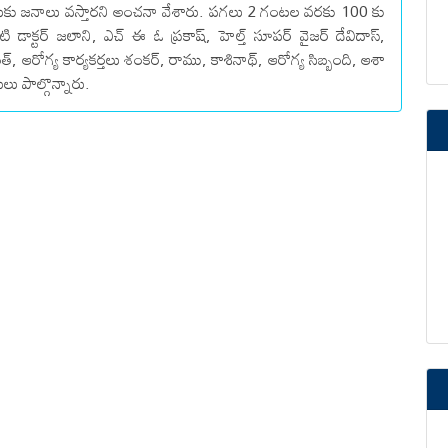
ుకు జనాలు వస్తారని అంచనా వేశారు. పగలు 2 గంటల వరకు 100 కు
డాక్టర్ జలాని, ఎచ్ ఈ ఓ ప్రకాష్, హెల్త్ సూపర్ వైజర్ దేవిదాస్,
ంత్, ఆరోగ్య కార్యకర్తలు శంకర్, రాము, కాశినాథ్, ఆరోగ్య సిబ్బంది, ఆశా
ులు పాల్గొన్నారు.