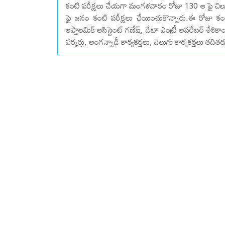
కంటి పరీక్షలు చేయగా మంగళవారం రోజు 130 ఆ ఫై చిల
ఫై జనం కంటి పరీక్షలు ఛేయించుకొన్నారు.ఈ రోజు కంటి 
ఆప్తాలమిక్ అసిస్టెంట్ గణేష్, డేటా ఎంట్రీ అపరేటర్ శేశికా
వర్కర్లు, అంగన్వాడీ కార్యకర్తలు, వెలుగు కార్యకర్తలు తదితర