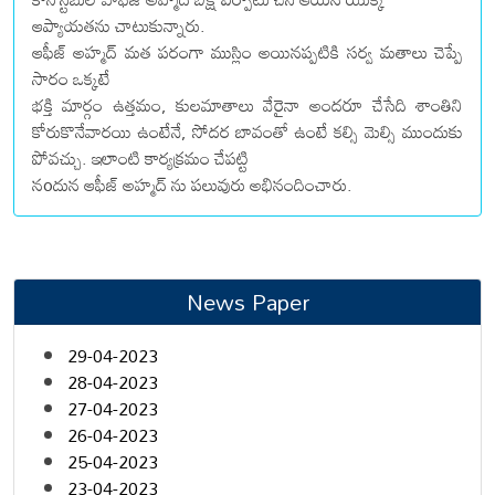
ఆప్యాయతను చాటుకున్నారు.
ఆఫీజ్ అహ్మద్ మత పరంగా ముస్లిం అయినప్పటికి సర్వ మతాలు చెప్పే
సారం ఒక్కటే
భక్తి మార్గం ఉత్తమం, కులమాతాలు వేరైనా అందరూ చేసేది శాంతిని
కోరుకొనేవారయి ఉంటేనే, సోదర బావంతో ఉంటే కల్సి మెల్సి ముందుకు
పోవచ్చు. ఇలాంటి కార్యక్రమం చేపట్టి
నoదున ఆఫీజ్ అహ్మద్ ను పలువురు అభినందించారు.
News Paper
29-04-2023
28-04-2023
27-04-2023
26-04-2023
25-04-2023
23-04-2023