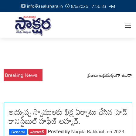
info@saakshara.in
8/6/2026 - 7:56:34: PM
్షాల నేపథ్యంలో కోటపల్లి, వేమనపల్లి మండలాల ప్రజలు అప్రమత్తంగా ఉండాలి చెన్నూ
Breaking News
అయ్యప్ప స్వాములకు భిక్ష ఏర్పాటు చేసిన హెడ్
కానిస్టేబుల్ హఫీజ్ అహ్మద్.
Posted by
Nagula Bakkaiah on 2023-
General
ఆదిలాబాద్