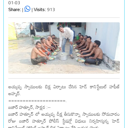
01-03
Share:
|
|
Visits:
913
అయ్యప్ప స్వాములకు బిక్ష ఏర్పాటు చేసిన హెడ్ కానిస్టేబుల్ హఫీజ్
అహ్మద్.
====================.
బజార్ హత్నూర్, సాక్షర :--
బజార్ హత్నూర్ లో అయ్యప్ప దీక్ష తీసుకొన్నా స్వాములకు సోమవారం
రోజు బజార్ హత్నూర్ పోలీస్ స్టేషన్లో విధులు నిర్వహిస్తున్న హెడ్
కానిస్టేబుల్ హాఫిజ్ అహ్మద్ బిక్ష ఏర్పాటు చేసి ఆయన యొక్క