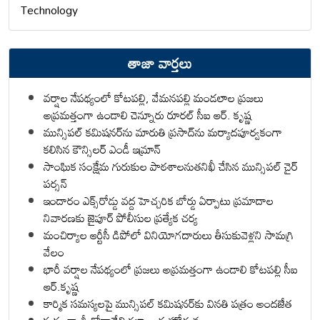
Technology
తాజా వార్తలు
వర్షాల నేపథ్యంలో కోటపల్లి, వేమనపల్లి మండలాల ప్రజలు
అప్రమత్తంగా ఉండాలి చెన్నూరు రూరల్ సీఐ ఆర్. కృష్ణ
మున్సిపల్ కమిషనర్‌ను మారుతి ప్రసాద్‌ను మర్యాదపూర్వకంగా
కలిసిన కౌన్సిలర్ ఎండీ ఇమ్రాన్ ​
సాంఘిక సంక్షేమ గురుకుల పాఠశాలనుతనిఖీ చేసిన మున్సిపల్ చైర్
పర్సన్
ఇందారం ఎక్స్‌రోడ్డు వద్ద హెచ్చరిక బోర్డు ఏర్పాటు ప్రమాదాల
నివారణకు జైపూర్ పోలీసుల ప్రత్యేక చర్య
మంచిర్యాల ఆర్టీసీ డిపోలో వినియోగదారులు తీసుకువెళ్లని సామగ్రి
వేలం
భారీ వర్షాల నేపథ్యంలో ప్రజలు అప్రమత్తంగా ఉండాలి కోటపల్లి సీఐ
ఆర్.కృష్ణ
కార్మిక సమస్యలపై మున్సిపల్ కమిషనర్‌కు వినతి పత్రం అందజేత