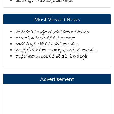
ఘనంగా శ్రీ గోదాదేవి కల్యాణ మహోత్సవం
Most Viewed News
పదవతరగతి విద్యార్థుల ఆత్మీయ వీడుకోలు సమావేశం
జనం మెచ్చిన నేతకు జన్మదిన శుభాకాంక్షలు
నూతన ఎస్సై ని కలిసిన ఎస్ ఆర్ ఎ నాయకులు
ఎమ్మెల్యే ను కలసిన నాయీబ్రాహ్మణ,రజక సంఘ నాయకులు
కాండ్లీలో విచారణ జరిపిన డి ఆర్ d ఏ, ఏ పి d సిద్ధికి
Advertisement