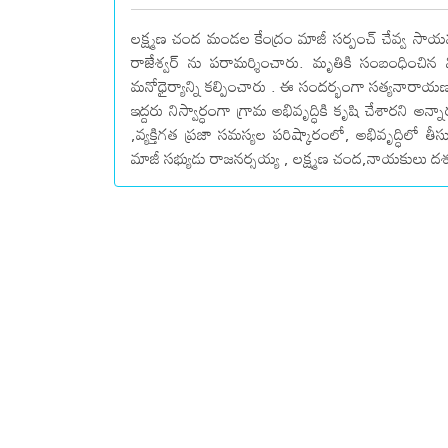
లక్ష్మణ చంద మండల కేంద్రం మాజీ సర్పంచ్ చేవ్వ సా
రాజేశ్వర్ ను పరామర్శించారు. మృతికి సంబంధించిన వి
మనోధైర్యాన్ని కల్పించారు . ఈ సందర్భంగా సత్యనారాయణ
ఇద్దరు నిస్వార్ధంగా గ్రామ అభివృద్ధికి కృషి చేశారని 
,వ్యక్తిగత ప్రజా సమస్యల పరిష్కారంలో, అభివృద్ధిలో త
మాజీ సభ్యుడు రాజనర్సయ్య , లక్ష్మణ చంద,నాయకులు దశ గౌడ