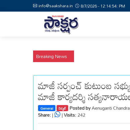
info@saakshara.in
8/7/2026 - 12:14:54: PM
Breaking News
మాజీ సర్పంచ్ కుటుంబ సభ్యు
మాజీ కార్యదర్శి సత్యనారాయణ
Posted by
Aenuganti Chandr
General
నిర్మల్
Share:
|
|
Visits:
242