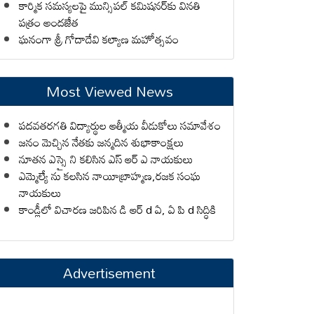
కార్మిక సమస్యలపై మున్సిపల్ కమిషనర్‌కు వినతి
పత్రం అందజేత
ఘనంగా శ్రీ గోదాదేవి కల్యాణ మహోత్సవం
Most Viewed News
పదవతరగతి విద్యార్థుల ఆత్మీయ వీడుకోలు సమావేశం
జనం మెచ్చిన నేతకు జన్మదిన శుభాకాంక్షలు
నూతన ఎస్సై ని కలిసిన ఎస్ ఆర్ ఎ నాయకులు
ఎమ్మెల్యే ను కలసిన నాయీబ్రాహ్మణ,రజక సంఘ
నాయకులు
కాండ్లీలో విచారణ జరిపిన డి ఆర్ d ఏ, ఏ పి d సిద్ధికి
Advertisement