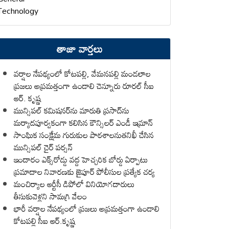
Technology
తాజా వార్తలు
వర్షాల నేపథ్యంలో కోటపల్లి, వేమనపల్లి మండలాల
ప్రజలు అప్రమత్తంగా ఉండాలి చెన్నూరు రూరల్ సీఐ
ఆర్. కృష్ణ
మున్సిపల్ కమిషనర్‌ను మారుతి ప్రసాద్‌ను
మర్యాదపూర్వకంగా కలిసిన కౌన్సిలర్ ఎండీ ఇమ్రాన్ ​
సాంఘిక సంక్షేమ గురుకుల పాఠశాలనుతనిఖీ చేసిన
మున్సిపల్ చైర్ పర్సన్
ఇందారం ఎక్స్‌రోడ్డు వద్ద హెచ్చరిక బోర్డు ఏర్పాటు
ప్రమాదాల నివారణకు జైపూర్ పోలీసుల ప్రత్యేక చర్య
మంచిర్యాల ఆర్టీసీ డిపోలో వినియోగదారులు
తీసుకువెళ్లని సామగ్రి వేలం
భారీ వర్షాల నేపథ్యంలో ప్రజలు అప్రమత్తంగా ఉండాలి
కోటపల్లి సీఐ ఆర్.కృష్ణ