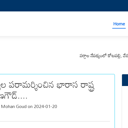
Home
వర్షాల నేపథ్యంలో కోటపల్లి, వేమనపల్
ల పరామర్శించిన భారాస రాష్ట్ర
గౌడ్....
a Mohan Goud on 2024-01-20