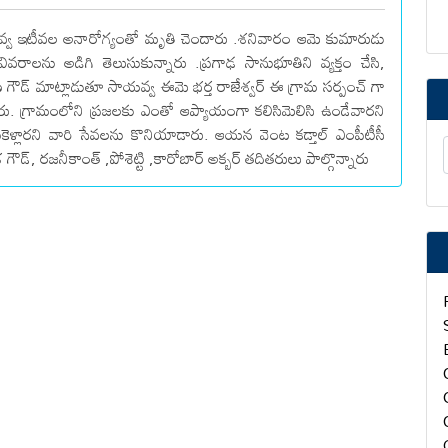
యవ్వ ఇటీవల అనారోగ్యంతో మృతి చెందారు .శనివారం ఆమె కుమారుడు
వరాలను అడిగి తెలుసుకున్నారు .ప్రగాఢ సానుభూతిని వ్యక్తం చేసి,
 గౌడ్ మాట్లాడుతూ సాయవ్వ ఈమె భర్త రాజేశ్వర్ ఈ గ్రామ సర్పంచ్ గా
అన్నారు. గ్రామంలోని ప్రజలకు ఎంతో ఆప్యాయంగా కలిసిమెలిసి ఉండేవారని
ీసుకెళ్లారని వారి సేవలను కొనియాడారు. ఆయన వెంట కడ్తాల్ ఎంపీటీసీ
్, రజనీకాంత్ ,పోశెట్టి ,కారోబార్ అక్బర్ తదితరులు పాల్గొన్నారు