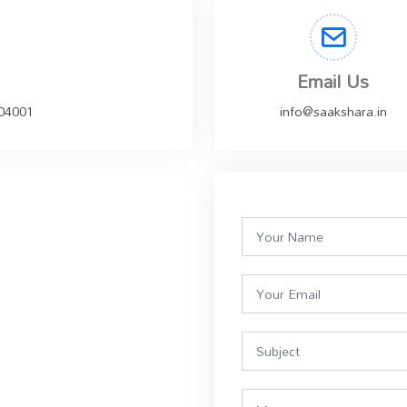
Email Us
504001
info@saakshara.in