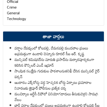
Official
Crime
General
Technology
తాజా వార్తలు
వర్షాల నేపథ్యంలో కోటపల్లి, వేమనపల్లి మండలాల ప్రజలు
అప్రమత్తంగా ఉండాలి చెన్నూరు రూరల్ సీఐ ఆర్. కృష్ణ
మున్సిపల్ కమిషనర్‌ను మారుతి ప్రసాద్‌ను మర్యాదపూర్వకంగా
కలిసిన కౌన్సిలర్ ఎండీ ఇమ్రాన్ ​
సాంఘిక సంక్షేమ గురుకుల పాఠశాలనుతనిఖీ చేసిన మున్సిపల్ చైర్
పర్సన్
ఇందారం ఎక్స్‌రోడ్డు వద్ద హెచ్చరిక బోర్డు ఏర్పాటు ప్రమాదాల
నివారణకు జైపూర్ పోలీసుల ప్రత్యేక చర్య
మంచిర్యాల ఆర్టీసీ డిపోలో వినియోగదారులు తీసుకువెళ్లని సామగ్రి
వేలం
భారీ వర్షాల నేపథ్యంలో ప్రజలు అప్రమత్తంగా ఉండాలి కోటపల్లి సీఐ