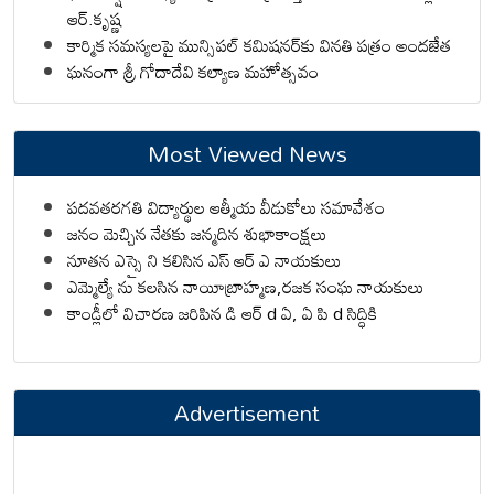
ఆర్.కృష్ణ
కార్మిక సమస్యలపై మున్సిపల్ కమిషనర్‌కు వినతి పత్రం అందజేత
ఘనంగా శ్రీ గోదాదేవి కల్యాణ మహోత్సవం
Most Viewed News
పదవతరగతి విద్యార్థుల ఆత్మీయ వీడుకోలు సమావేశం
జనం మెచ్చిన నేతకు జన్మదిన శుభాకాంక్షలు
నూతన ఎస్సై ని కలిసిన ఎస్ ఆర్ ఎ నాయకులు
ఎమ్మెల్యే ను కలసిన నాయీబ్రాహ్మణ,రజక సంఘ నాయకులు
కాండ్లీలో విచారణ జరిపిన డి ఆర్ d ఏ, ఏ పి d సిద్ధికి
Advertisement