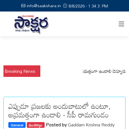
info@saakshara.in
8/8/2026 - 1:34:4: PM
్యంలో కోటపల్లి, వేమనపల్లి మండలాల ప్రజలు అప్రమత్తంగా ఉండాలి చెన్నూరు రూరల్ 
Breaking News
ఎప్పుడూ ప్రజలకు అందుబాటులో ఉంటూ,
అప్రమత్తంగా ఉండాలి - సీపీ రామగుండం
Posted by
Gaddam Krishna Reddy
General
మంచిర్యాల