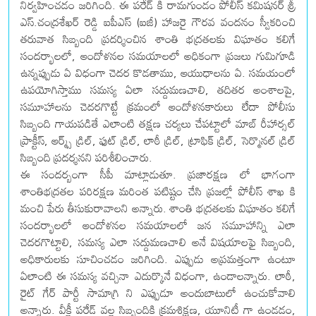
నిర్వహించడం జరిగింది. ఈ పరేడ్ కి రామగుండం పోలీస్ కమిషనర్ శ్రీ
ఎస్.చంద్రశేఖర్ రెడ్డి ఐపీఎస్ (ఐజీ) హాజరై గౌరవ వందనం స్వీకరించి
తరువాత సిబ్బంది ప్రదర్శించిన శాంతి భద్రతలకు విఘాతం కలిగే
సందర్భాలలో, ఆందోళనల సమయాలలో అధికంగా ప్రజలు గుమిగూడి
ఉన్నప్పుడు ఏ విధంగా చెదర కొడతాము, ఆయుధాలను ఏ. సమయంలో
ఉపయోగిస్తాము సమస్య ఏలా సద్దుమణచాలి, తదితర అంశాలపై,
సమూహాలను చెదరగొట్టే క్రమంలో ఆందోళనకారులు లేదా పోలీసు
సిబ్బంది గాయపడితే ఎలాంటి తక్షణ చర్యలు చేపట్టాలో మాబ్ రీహార్సల్
ప్రాక్టీస్, ఆర్మ్స్ డ్రిల్, ఫుట్ డ్రిల్, లాఠీ డ్రిల్, ట్రాఫిక్ డ్రిల్, సెర్మొనల్ డ్రిల్
సిబ్బంది ప్రదర్శనని పరిశీలించారు.
ఈ సందర్బంగా సీపీ మాట్లాడుతూ. ప్రజారక్షణ లో భాగంగా
శాంతిభద్రతల పరిరక్షణ మరింత పటిష్టం చేసి ప్రజల్లో పోలీస్ శాఖ కి
మంచి పేరు తీసుకురావాలని అన్నారు. శాంతి భద్రతలకు విఘాతం కలిగే
సందర్భాలలో ఆందోళనల సమయాలలో జన సమూహాన్ని ఎలా
చెదరగొట్టాలి, సమస్య ఎలా సద్దుమణచాలి అనే విషయాలఫై సిబ్బంది,
అధికారులకు సూచించడం జరిగింది. ఎప్పుడు అప్రమత్తంగా ఉంటూ
ఏలాంటి ఈ సమస్య వచ్చినా ఎదుర్కొనే విధంగా, ఉండాలన్నారు. లాఠీ,
రైట్ గేర్ పార్టీ సామాగ్రి ని ఎప్పుడూ అందుబాటులో ఉంచుకోవాలి
అన్నారు. వీక్లీ పరేడ్ వల్ల సిబ్బందికి క్రమశిక్షణ, యూనిటీ గా ఉండడం,