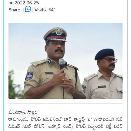
on 2022-06-25
Share:
|
|
Visits:
541
మంచిర్యాల సాక్షర:
రామగుండం పోలీస్ కమీషనరెట్ హెడ్ క్వార్టర్స్ లో గోదావరిఖని సబ్
డివిజన్ సివిల్ పోలీస్, ఆర్మూడ్ రిజర్వ్ పోలీస్ సిబ్బందికి వీక్లీ పరేడ్