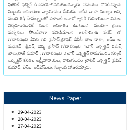
ఫిజికల్ ఫిట్నెస్ కి.ఉపయోగపడుతుందన్నారు. సమయం దొరికినప్పుడు
సిబ్బంది అధికారులు వ్యాయామం చేయడం అనేది చాలా ముఖ్యం అని,
మంచి శక్తి సామర్థ్యాలతో ఎలాంటి అనారోగ్యానికి గురికాకుండా విదులు
నిర్వహించడానికి మంచి అవకాశం ఉంటుంది. మంచిగా ప్రజల
మన్ననలు పొందేలాగా పనిచేయాలని తెలిపారు.ఈ పరేడ్ లో
గోదావరిఖని ఏసిపి గిరి ప్రసాద్,ట్రాఫిక్ ఏసీపీ బాల రాజు, ఆర్ఐ లు
మధుకర్, శ్రీధర్, విష్ణు ప్రసాద్ గోదావరిఖని 1టౌన్ ఇన్స్పెక్టర్ రమేష్
బాబు,రాజ్ కుమార్ , గోదావరిఖని 2 టౌన్ ఇన్స్పెక్టర్ రామగుండం సర్కిల్
ఇన్స్పెక్టర్ కనతల లక్ష్మీనారాయణ, రామగుండం ట్రాఫిక్ ఇన్స్పెక్టర్ ప్రవీణ్
కుమార్, ఎస్ఐ, ఆర్ఎస్ఐలు, సిబ్బంది హాజరయ్యారు.
News Paper
29-04-2023
28-04-2023
27-04-2023