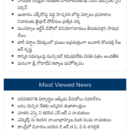
సాంఘిక సంక్షేమ గురుకుల పాఠశాలనుతనిఖీ చేసిన మున్సిపల్ చైర్
పర్సన్
ఇందారం ఎక్స్‌రోడ్డు వద్ద హెచ్చరిక బోర్డు ఏర్పాటు ప్రమాదాల
నివారణకు జైపూర్ పోలీసుల ప్రత్యేక చర్య
మంచిర్యాల ఆర్టీసీ డిపోలో వినియోగదారులు తీసుకువెళ్లని సామగ్రి
వేలం
భారీ వర్షాల నేపథ్యంలో ప్రజలు అప్రమత్తంగా ఉండాలి కోటపల్లి సీఐ
ఆర్.కృష్ణ
కార్మిక సమస్యలపై మున్సిపల్ కమిషనర్‌కు వినతి పత్రం అందజేత
ఘనంగా శ్రీ గోదాదేవి కల్యాణ మహోత్సవం
Most Viewed News
పదవతరగతి విద్యార్థుల ఆత్మీయ వీడుకోలు సమావేశం
జనం మెచ్చిన నేతకు జన్మదిన శుభాకాంక్షలు
నూతన ఎస్సై ని కలిసిన ఎస్ ఆర్ ఎ నాయకులు
ఎమ్మెల్యే ను కలసిన నాయీబ్రాహ్మణ,రజక సంఘ నాయకులు
కాండ్లీలో విచారణ జరిపిన డి ఆర్ d ఏ, ఏ పి d సిద్ధికి