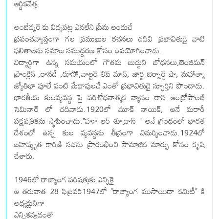
ఆర్థికవేత్త.
అంబేడ్కర్ కు విద్యపట్ల ఎనలేని ప్రేమ అందుచే
ప్రపంచవ్యాప్తంగా గల ప్రముఖుల రచనలు చదివి ప్రభావితుడై వాటి
ఫలితాలను సమాజ సముద్దరణ కోసం ఉపయోగించాడు.
విద్యార్థిగా ఉన్న సమయంలో గౌతమ బుద్దుని బోధనలు,బెంజిమన్
ప్రాంక్లిన్ ,రానడే ,రూసో,వాల్టర్ లిప్ మాన్, జార్జి బెర్నార్డ్ షా, మహాత్మా
జ్యోతిభా పూలే వంటి మేధావులచే ఎంతో ప్రభావితుడై స్ఫూర్తిని పొందాడు.
భారతీయ కులవ్యవస్థ పై పరిశోధనాత్మక వ్యాసం రాసి ఆంథ్రోపాలజీ
సెమినార్ లో చదివాడు.1920లో మూక్ నాయిక్, అనే మరాఠీ
పక్షపత్రికను స్థాపించాడు."హూ ఆర్ శూద్రాస్ " అనే గ్రంధంలో భారత
దేశంలో ఉన్న కుల వ్యవస్థను తీవ్రంగా విమర్శించాడు.1924లో
బహిష్కృత కారిణి సభను ప్రారంభించి సామాజిక మార్పు కోసం కృషి
చేశారు.
1946లో రాజ్యాంగ పరిషత్తుకు ఎన్నికై
ఆ తరువాత 28 ఫిబ్రవరి1947లో "రాజ్యాంగ ముసాయిదా కమిటీ" కి
అధ్యక్షునిగా
ఎన్నికవ్వడంతొ