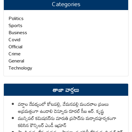
Categories
Politics
Sports
Business
Covid
Official
Crime
General
Technology
తాజా వార్తలు
వర్షాల నేపథ్యంలో కోటపల్లి, వేమనపల్లి మండలాల ప్రజలు
అప్రమత్తంగా ఉండాలి చెన్నూరు రూరల్ సీఐ ఆర్. కృష్ణ
మున్సిపల్ కమిషనర్‌ను మారుతి ప్రసాద్‌ను మర్యాదపూర్వకంగా
కలిసిన కౌన్సిలర్ ఎండీ ఇమ్రాన్ ​