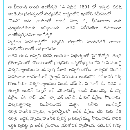
డా.భీంరావు రాంజీ అంబేడ్కర్ 14 ఏప్రిల్ 1891 లో అప్పటి బ్రిటిష్
ఇండియా ప్రభుత్వంలో మధ్యప్రదేశ్ రాష్ట్రంలోని ఇండోర్ సమీపంలో
"మోవ్" అను గ్రామంలో రాంజీ సక్పా ల్, భీమాబాయి అను
పుణ్యదంపతులకు జన్మించాడు. అతని సతీమణిలు రమాబాయి
అంబేడ్కర్,సవితా అంబేడ్కర్
స్వస్థలం మహారాష్ట్రలోని రత్నగిరి జిల్లాలోని మందనగర్ తాలుకా
పరధిలోని అంబేవాడ గ్రామము.
అతని తండ్రి అప్పటి బ్రిటిష్ ఇండియా ప్రభుత్వంలో సైనికోద్యోగి, తండ్రి
ప్రోత్సాహంతో బొంబాయిలో ప్రాథమిక ఉన్నతోభ్యాసం చేసి బి.ఏ ముంబై
విశ్వవిద్యాలయం నుండి పూర్తి చేశారు.అప్పటి బరోడా రాజ్యానికి చెందిన
మహారాజు శాయాజీరావ్ గైక్వాడ్ సహాయం అందుకొని విదేశానికి వెళ్ళి
కొలంబియా విశ్వవిద్యాలయం నుండి ఎమ్.ఏ; పి హెచ్ డి; చదవి ఆ
తర్వాత లండన్ స్కూల్ ఆఫ్ ఎకనామిక్స్ నుండి యం.ఎస్సి; డి.ఎస్సి
డిగ్రీలు చేసి బార్. ఎట్. లా, ఎల్.ఎల్.డి;‌ డి.లిట్ డిగ్రీలు పొందాడు.
విశ్వవిజ్ఞానాన్ని సంపాదించిన విజ్ఞాన పిపాసి అంబేడ్కర్
చరిత్ర,రాజనీతి,న్యాయ, అర్థశాస్త్రాలలో అనేక డిగ్రీలు చేసి మన దేశ
చరిత్ర, ఆర్థిక, న్యాయ,రాజనీతి వ్యవస్థ పై సమగ్ర పట్టు సాధించాడు.భారత
ఆర్థిక వ్యవస్థ పై అనేక గ్రంధాలు ,పరిశోధక వ్యాసాలను రచించిన గోప్ప