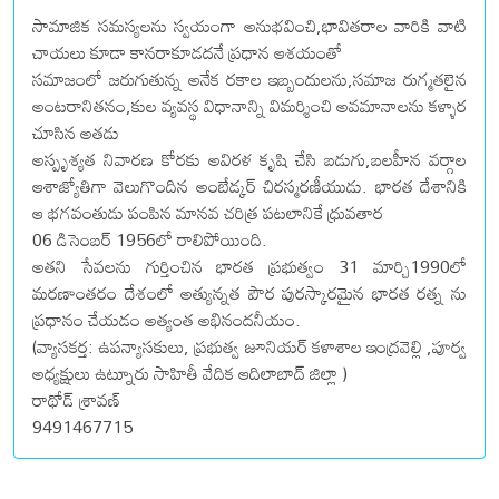
సామాజిక సమస్యలను స్వయంగా అనుభవించి,భావితరాల వారికి వాటి
చాయలు కూడా కానరాకూడదనే ప్రధాన ఆశయంతో
సమాజంలో జరుగుతున్న అనేక రకాల ఇబ్బందులను,సమాజ రుగ్మతలైన
అంటరానితనం,కుల వ్యవస్థ విధానాన్ని విమర్శించి అవమానాలను కళ్ళార
చూసిన అతడు
అస్పృశ్యత నివారణ కోరకు అవిరళ కృషి చేసి బడుగు,బలహీన వర్గాల
ఆశాజ్యోతిగా వెలుగొందిన అంబేడ్కర్ చిరస్మరణీయుడు. భారత దేశానికి
ఆ భగవంతుడు పంపిన మానవ చరిత్ర పటలానికే ధ్రువతార
06 డిసెంబర్ 1956లో రాలిపోయింది.
అతని సేవలను గుర్తించిన భారత ప్రభుత్వం 31 మార్చి1990లో
మరణాంతరం దేశంలో అత్యున్నత పౌర పురస్కారమైన భారత రత్న ను
ప్రధానం చేయడం అత్యంత అభినందనీయం.
(వ్యాసకర్త: ఉపన్యాసకులు, ప్రభుత్వ జూనియర్ కళాశాల ఇంద్రవెల్లి ,పూర్వ
అధ్యక్షులు ఉట్నూరు సాహితీ వేదిక ఆదిలాబాద్ జిల్లా )
రాథోడ్ శ్రావణ్
9491467715