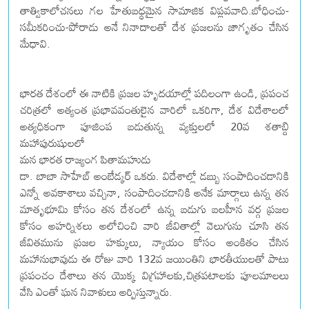
తాత్వికాలోచనలు గల హేతుబధ్ధమైన సామాజిక విప్లవవాది.బోధించు-
సమీకరించు-పోరాడు అనే నినాదాలతో దేశ ప్రజలను జాగృతం చేసిన
మేధావి.
భారత దేశంలో ఈ నాటికి ప్రజల హృదయాల్లో పదిలంగా ఉండి, ప్రపంచ
చరిత్రలో అత్యంత ప్రభావవంతులైన వారిలో ఒకరిగా, దేశ విదేశాలలో
అత్యధికంగా పూజింప బడుతున్న వ్యక్తులలో 20వ శతాబ్ది
మహాపురుషులలో
మన భారత రాజ్యంగ పితామహుడు
డా. బాబా సాహేబ్ అంబేడ్కర్ ఒకరు. విదేశాల్లో డబ్బు సంపాదించడానికి
ఎన్నో అవకాశాలు వచ్చినా, సంపాదించడానికి అనేక మార్గాలు ఉన్న తన
మాతృభూమి కోసం తన దేశంలో ఉన్న బడుగు బలహీన వర్గ ప్రజల
కోసం అహర్నిశలు అలోచించి వారి జీవితాల్లో వెలుగును చూసి తన
జీవితమును ప్రజల హక్కులు, న్యాయం కోసం అంకితం చేసిన
మహానుభావుడు ఈ రోజు వారి 132వ జయింతిని భారతీయులతో పాటు
ప్రపంచం దేశాలు తన యొక్క విగ్రహాలకు,చిత్రపటాలకు పూలమాలలు
వేసి ఎంతో ఘన నివాళులు అర్పిస్తున్నారు.