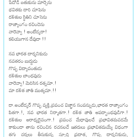
పేదోడి బతుకును మార్చెను
భవితకు దారి చూపెను
దళితుల స్థితిని చూసెను
రాజ్యాంగం రచించెను
వారెవ్వా ! అంబేడ్కరా!
కలియుగాన దేవుడా !!
నవ భారత దార్శనికుడు
నవతరం బుద్దుడు
గొప్ప విద్యావంతుడు
దళితుల బాంధవుడు
వారెవ్వా! మెరిసిన రత్నమా.!
మా దళిత జాతి ముత్యమా.!!
డా.అంబేడ్కర్ గొప్ప వ్యక్తి,ప్రపంచ విజ్ఞాన సంపన్నుడు,భారత రాజ్యాంగం
పితగా.!, నవ భారత నిర్మాతగా.! దళిత జాతి ఆపద్బాంధవుడిగా.!
దళితుల ఆరాధ్యదైవంగా.! ప్రపంచ మేధావులచే ప్రభావితమవడమే
కాకుండా తాను రచించిన రచనలచే ఇతరులు ప్రభావితమయ్యే విధంగా
తగు చర్యలు తీసుకున్న స్ఫూర్తి ప్రదాత, గొప్ప దార్శనికుడు,