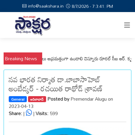
info@saakshara.in
8/7/2026 - 7:3:41: PM
ల్లి మండలాల ప్రజలు అప్రమత్తంగా ఉండాలి చెన్నూరు రూరల్ సీఐ ఆర్. కృష్ణ
Breaking News
మున్స
నవ భారత నిర్మాత డా.బాబాసాహెబ్
అంబేడ్కర్ - రచయిత రాథోడ్ శ్రావణ్
Posted by
Premendar Alugu on
General
ఆదిలాబాద్
2023-04-13
Share:
|
|
Visits:
599