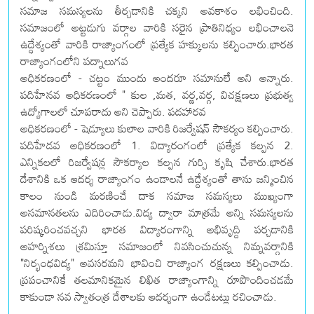
సమాజ సమస్యలను తీర్చడానికి చక్కని అవకాశం లభించింది.
సమాజంలో అట్టడుగు వర్గాల వారికి సరైన ప్రాతినిధ్యం లభించాలనె
ఉద్ధేశ్యంతో వారికి రాజ్యాంగంలో ప్రత్యేక హక్కులను కల్పించారు.భారత
రాజ్యాంగంలోని పద్నాలుగవ
అధికరణంలో - చట్టం ముందు అందరూ సమానులే అని అన్నారు.
పదిహేనవ అధికరణంలో " కుల ,మత, వర్ణ,వర్గ, విచక్షణలు ప్రభుత్వ
ఉద్యోగాలలో చూపరాదు అని చెప్పారు. పదహారవ
అధికరణంలో - షెడ్యూలు కులాల వారికి రిజర్వేషన్ సౌకర్యం కల్పించారు.
పదిహేడవ అధికరణంలో 1. విద్యారంగంలో ప్రత్యేక కల్పన 2.
ఎన్నికలలో రిజర్వేషన్ల సౌకర్యాల కల్పన గుర్చి కృషి చేశారు.భారత
దేశానికి ఒక ఆదర్శ రాజ్యాంగం ఉండాలనే ఉద్దేశ్యంతో తాను జన్మించిన
కాలం నుండి మరణించే దాక సమాజ సమస్యలు ముఖ్యంగా
అసమానతలను ఎదిరించాడు.విద్య ద్వారా మాత్రమే అన్ని సమస్యలను
పరిష్కరించవచ్చని భారత విద్యారంగాన్ని అభివృద్ది పర్చడానికి
అహర్నిశలు శ్రమిస్తూ సమాజంలో నివసించుచున్న నిమ్నవర్గానికి
"నిర్భంధవిద్య" అవసరమని భావించి రాజ్యాంగ రక్షణలు కల్పించాడు.
ప్రపంచానికే తలమానికమైన లిఖిత రాజ్యాంగాన్ని రూపొందించడమే
కాకుండా నవ స్వాతంత్ర దేశాలకు ఆదర్శంగా ఉండేటట్లు రచించాడు.